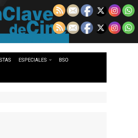
STAS
ESPECIALES
BSO
LO MEJOR DE...
100 ENTRADAS
500 ENTRADAS
IN MEMORIAM DAVID LYNCH
HISTORIA DEL WESTERN
STAR WARS
TWIN PEAKS