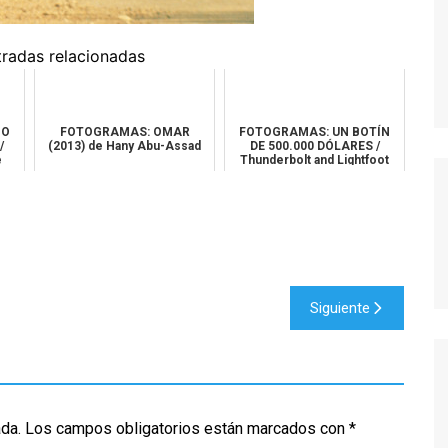
MODERN FAMILY
MR. ROBOT
tradas relacionadas
MAD MEN
MISFITS
NO
FOTOGRAMAS: OMAR
FOTOGRAMAS: UN BOTÍN
NEW GIRL
/
(2013) de Hany Abu-Assad
DE 500.000 DÓLARES /
e
Thunderbolt and Lightfoot
PERDIDOS
(1974) de Mi...
POR TRECE RAZONES
RUBICON
SEX EDUCATION
Siguiente
STRANGER THINGS
THE KILLING
THE LEFTOVERS
THE WIRE
ada.
Los campos obligatorios están marcados con
*
TRUE BLOOD