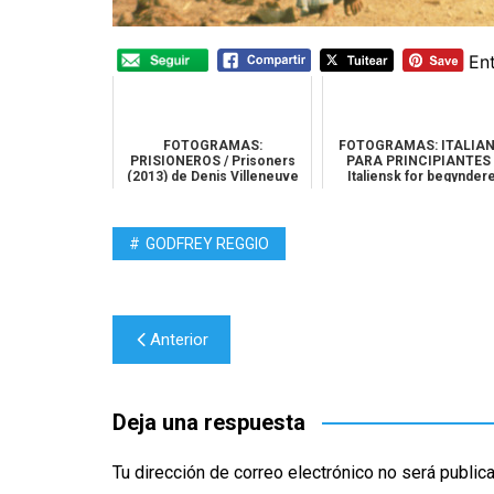
En
FOTOGRAMAS:
FOTOGRAMAS: ITALIA
PRISIONEROS / Prisoners
PARA PRINCIPIANTES 
(2013) de Denis Villeneuve
Italiensk for begynder
(2000) de Lone...
GODFREY REGGIO
Navegación
Anterior
de
entradas
Deja una respuesta
Tu dirección de correo electrónico no será public