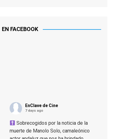
EN FACEBOOK
EnClave de Cine
7 days ago
Sobrecogidos por la noticia de la
muerte de Manolo Solo, camaleónico
actor andaluz que nos ha brindado