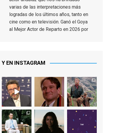
varias de las interpretaciones más
logradas de los últimos años, tanto en
cine como en televisión. Ganó el Goya
al Mejor Actor de Reparto en 2026 por
Tarde para la Ira, y fue nominado hasta
en otras cuatro ocasiones (la última,
en esta última edición, como actor
principal por Una Quinta Por
...
See More
Y EN INSTAGRAM
Video
View on Facebook
·
Share
EnClave de Cine
2 weeks ago
"El adulto divertido y juguetón que
todos los niños querríamos tener en
nuestras familias, el carroza cachondo