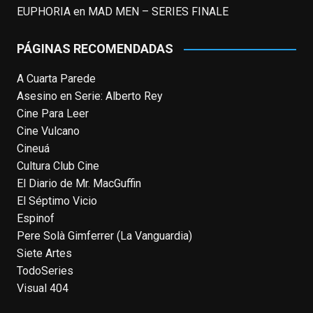
When this happens, it's usually because
EUPHORIA
en
MAD MEN – SERIES FINALE
the owner only shared it with a small
group of people, changed who can see it
PÁGINAS RECOMENDADAS
or it's been deleted.
A Cuarta Parede
View on Facebook
·
Share
Asesino en Serie: Alberto Rey
Cine Para Leer
EnClave de Cine
Cine Vulcano
4 weeks ago
Cineuá
Cultura Club Cine
Fallece a los 78 años el actor
El Diario de Mr. MacGuffin
neozelandés Sam Neill. Aunque empezó a
El Séptimo Vicio
ganar fama en la televisión en los ochenta
Espinof
como el espía
#Reilly
en la miniserie
Pere Solà Gimferrer (La Vanguardia)
homónima (por la que se llevó su primera
Siete Artes
nominación al Emmy), su verdadera
TodoSeries
relevancia internacional le llegó en los
Visual 404
noventa gracias a
#ParqueJurásico
,
#LaCazaDelOctubreRojo
,
#elpiano
o el