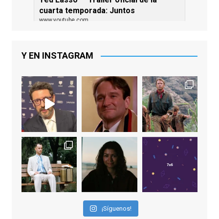
cuarta temporada: Juntos
www.youtube.com
De los productores ejecutivos Bill
Lawrence y Jason Sudeikis, Ted L...
Y EN INSTAGRAM
Video
View on Facebook
·
Share
EnClave de Cine
1 week ago
Sobrecogidos por la noticia de la muerte
de Manolo Solo, camaleónico actor andaluz
que nos ha brindado varias de las
interpretaciones más logradas de los
últimos años, tanto en cine como en
televisión. Ganó el Goya al Mejor Actor de
¡Síguenos!
Reparto en 2026 por Tarde para la Ira, y fue