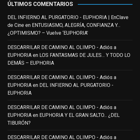
en
#ElClubdelosPoetasMuertos
,
ÚLTIMOS COMENTARIOS
#SeñoraDoubtfire
o
#ElIndomableWillHunting
e
...
DEL INFIERNO AL PURGATORIO - EUPHORIA | EnClave
See More
de Cine
en
ENTUSIASMO, ALEGRÍA, CONFIANZA Y…
IN MEMORIAM ROBIN WILLIAMS
¿OPTIMISMO? – Vuelve ‘EUPHORIA’
(1951-2014)
enclavedecine.com
DESCARRILAR DE CAMINO AL OLIMPO - Adiós a
Puede que sus últimos años no hiciesen
EUPHORIA
en
LOS FANTASMAS DE JULES… Y TODO LO
justicia a todo su filmografía anterior.
DEMÁS – EUPHORIA
Pero nadie podrá quitarle nunca su
incalculable valor icónico y emotivo para
DESCARRILAR DE CAMINO AL OLIMPO - Adiós a
toda una generación.
EUPHORIA
en
DEL INFIERNO AL PURGATORIO -
View on Facebook
·
Share
EUPHORIA
DESCARRILAR DE CAMINO AL OLIMPO - Adiós a
EnClave de Cine
updated their status.
EUPHORIA
en
EUPHORIA Y EL GRAN SALTO... ¿DEL
3 weeks ago
TIBURÓN?
This content isn't available right now
DESCARRILAR DE CAMINO AL OLIMPO - Adiós a