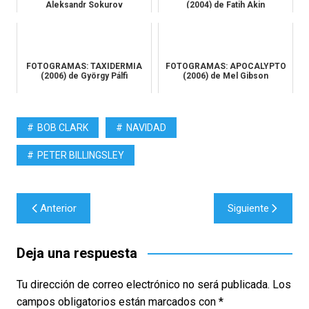
Aleksandr Sokurov
(2004) de Fatih Akin
FOTOGRAMAS: TAXIDERMIA
FOTOGRAMAS: APOCALYPTO
(2006) de György Pálfi
(2006) de Mel Gibson
BOB CLARK
NAVIDAD
PETER BILLINGSLEY
Navegación
Anterior
Siguiente
de
entradas
Deja una respuesta
Tu dirección de correo electrónico no será publicada.
Los
campos obligatorios están marcados con
*