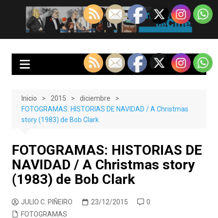
Saltar
al
EnClave de Cine
Crítica cinematográfica y audiovisual. Punto de encuentro para los
contenido
amantes del cine y las series
Inicio
2015
diciembre
FOTOGRAMAS: HISTORIAS DE NAVIDAD / A Christmas
story (1983) de Bob Clark
FOTOGRAMAS: HISTORIAS DE
NAVIDAD / A Christmas story
(1983) de Bob Clark
JULIO C. PIÑEIRO
23/12/2015
0
FOTOGRAMAS