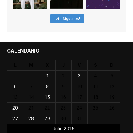
que los adolescentes desearíamos tomar
nuestras primeras cañas". Así despedíamos
a Robin Williams en agosto de 2014, tras su
¡Síguenos!
trágica muerte. Hoy el actor
estadounidense, leyenda por sus papeles
en
#ElClubdelosPoetasMuertos
,
#SeñoraDoubtfire
o
CALENDARIO
#ElIndomableWillHunting
e
...
See More
L
M
X
J
V
S
D
IN MEMORIAM ROBIN WILLIAMS
(1951-2014)
1
2
3
4
5
enclavedecine.com
Puede que sus últimos años no hiciesen
6
7
8
9
10
11
12
justicia a todo su filmografía anterior.
13
14
15
16
17
18
19
Pero nadie podrá quitarle nunca su
incalculable valor icónico y emotivo para
20
21
22
23
24
25
26
toda una generación.
27
28
29
30
31
View on Facebook
·
Share
Julio 2015