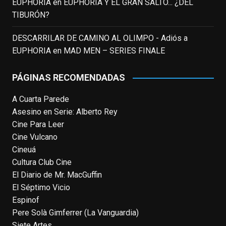
EUPHORIA
en
EUPHORIA Y EL GRAN SALTO... ¿DEL
homónima (por la que se llevó su primera
TIBURÓN?
nominación al Emmy), su verdadera
relevancia internacional le llegó en los
DESCARRILAR DE CAMINO AL OLIMPO - Adiós a
noventa gracias a
#ParqueJurásico
,
EUPHORIA
en
MAD MEN – SERIES FINALE
#LaCazaDelOctubreRojo
,
#elpiano
o el
telefilm
#Merlín
, por la que fue nominado al
PÁGINAS RECOMENDADAS
Emmy y al
...
See More
A Cuarta Parede
Photo
Asesino en Serie: Alberto Rey
View on Facebook
·
Share
Cine Para Leer
Cine Vulcano
Cineuá
EnClave de Cine
4 weeks ago
Cultura Club Cine
El Diario de Mr. MacGuffin
Hoy cumple 70 años Tom Hanks, uno de
El Séptimo Vicio
los actores más aclamados, versátiles y
Espinof
queridos de las últimas décadas, ganador
Pere Solà Gimferrer (La Vanguardia)
de dos Oscar (consecutivos). Es difícil
Siete Artes