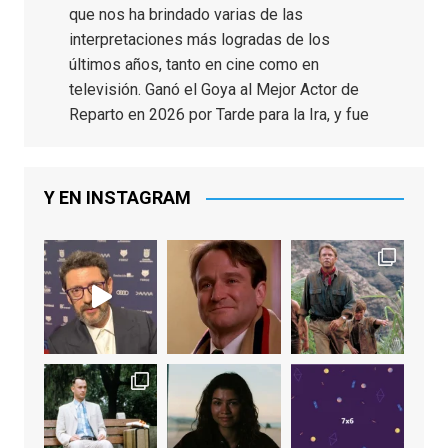
que nos ha brindado varias de las
interpretaciones más logradas de los
últimos años, tanto en cine como en
televisión. Ganó el Goya al Mejor Actor de
Reparto en 2026 por Tarde para la Ira, y fue
nominado hasta en otras cuatro ocasiones
(la última, en esta última edición, como actor
principal por Una Quinta Por
...
See More
Y EN INSTAGRAM
Video
View on Facebook
·
Share
EnClave de Cine
2 weeks ago
"El adulto divertido y juguetón que todos
los niños querríamos tener en nuestras
familias, el carroza cachondo mental con el