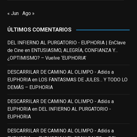
EnClave de Cine
updated their status.
« Jun
Ago »
3 weeks ago
ÚLTIMOS COMENTARIOS
This content isn't available right now
When this happens, it's usually because
DEL INFIERNO AL PURGATORIO - EUPHORIA | EnClave
the owner only shared it with a small
de Cine
en
ENTUSIASMO, ALEGRÍA, CONFIANZA Y…
group of people, changed who can see it
¿OPTIMISMO? – Vuelve ‘EUPHORIA’
or it's been deleted.
DESCARRILAR DE CAMINO AL OLIMPO - Adiós a
View on Facebook
·
Share
EUPHORIA
en
LOS FANTASMAS DE JULES… Y TODO LO
DEMÁS – EUPHORIA
EnClave de Cine
3 weeks ago
DESCARRILAR DE CAMINO AL OLIMPO - Adiós a
EUPHORIA
en
DEL INFIERNO AL PURGATORIO -
Fallece a los 78 años el actor
EUPHORIA
neozelandés Sam Neill. Aunque empezó a
ganar fama en la televisión en los ochenta
DESCARRILAR DE CAMINO AL OLIMPO - Adiós a
como el espía
#Reilly
en la miniserie