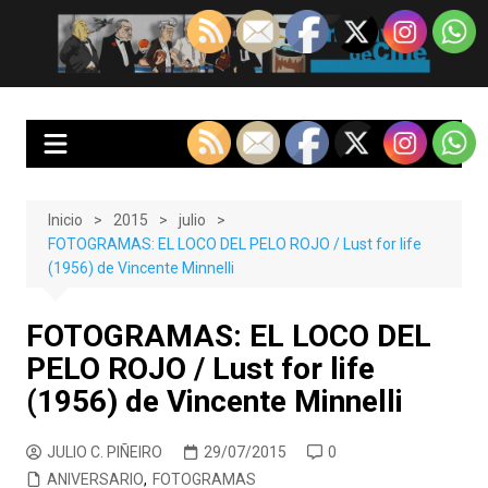
Saltar
al
EnClave de Cine
Crítica cinematográfica y audiovisual. Punto de encuentro para los
contenido
amantes del cine y las series
Inicio
2015
julio
FOTOGRAMAS: EL LOCO DEL PELO ROJO / Lust for life
(1956) de Vincente Minnelli
FOTOGRAMAS: EL LOCO DEL
PELO ROJO / Lust for life
(1956) de Vincente Minnelli
JULIO C. PIÑEIRO
29/07/2015
0
ANIVERSARIO
,
FOTOGRAMAS