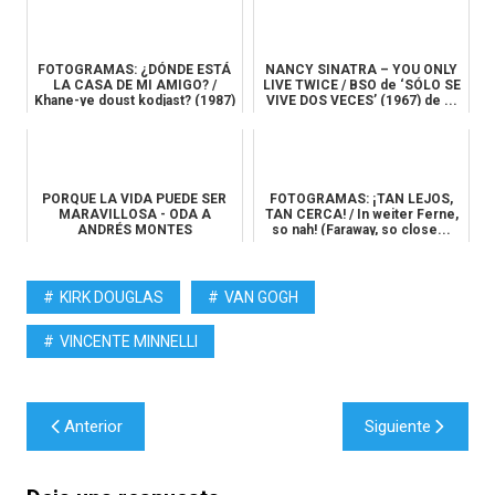
FOTOGRAMAS: ¿DÓNDE ESTÁ
NANCY SINATRA – YOU ONLY
LA CASA DE MI AMIGO? /
LIVE TWICE / BSO de ‘SÓLO SE
Khane-ye doust kodjast? (1987)
VIVE DOS VECES’ (1967) de ...
de...
PORQUE LA VIDA PUEDE SER
FOTOGRAMAS: ¡TAN LEJOS,
MARAVILLOSA - ODA A
TAN CERCA! / In weiter Ferne,
ANDRÉS MONTES
so nah! (Faraway, so close...
KIRK DOUGLAS
VAN GOGH
VINCENTE MINNELLI
Navegación
Anterior
Siguiente
de
entradas