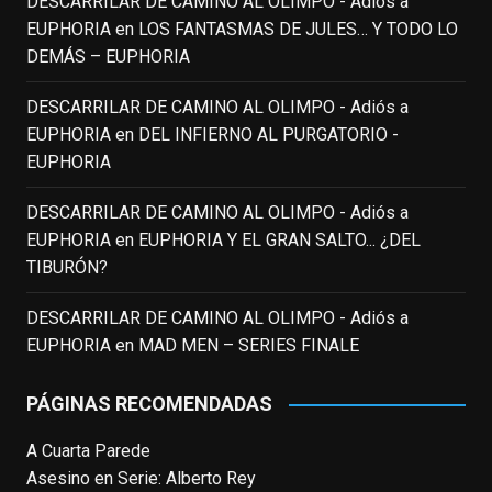
DESCARRILAR DE CAMINO AL OLIMPO - Adiós a
View on Facebook
·
Share
EUPHORIA
en
LOS FANTASMAS DE JULES… Y TODO LO
DEMÁS – EUPHORIA
EnClave de Cine
3 weeks ago
DESCARRILAR DE CAMINO AL OLIMPO - Adiós a
EUPHORIA
en
DEL INFIERNO AL PURGATORIO -
Fallece a los 78 años el actor
EUPHORIA
neozelandés Sam Neill. Aunque empezó a
ganar fama en la televisión en los ochenta
DESCARRILAR DE CAMINO AL OLIMPO - Adiós a
como el espía
#Reilly
en la miniserie
EUPHORIA
en
EUPHORIA Y EL GRAN SALTO... ¿DEL
homónima (por la que se llevó su primera
TIBURÓN?
nominación al Emmy), su verdadera
relevancia internacional le llegó en los
DESCARRILAR DE CAMINO AL OLIMPO - Adiós a
noventa gracias a
#ParqueJurásico
,
EUPHORIA
en
MAD MEN – SERIES FINALE
#LaCazaDelOctubreRojo
,
#elpiano
o el
telefilm
#Merlín
, por la que fue nominado al
PÁGINAS RECOMENDADAS
Emmy y al
...
See More
A Cuarta Parede
Photo
Asesino en Serie: Alberto Rey
View on Facebook
·
Share