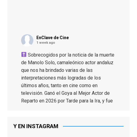
EnClave de Cine
1 week ago
Sobrecogidos por la noticia de la muerte
de Manolo Solo, camaleónico actor andaluz
que nos ha brindado varias de las
interpretaciones más logradas de los
últimos años, tanto en cine como en
televisión. Ganó el Goya al Mejor Actor de
Reparto en 2026 por Tarde para la Ira, y fue
nominado hasta en otras cuatro ocasiones
(la última, en esta última edición, como actor
principal por Una Quinta Por
...
See More
Y EN INSTAGRAM
Video