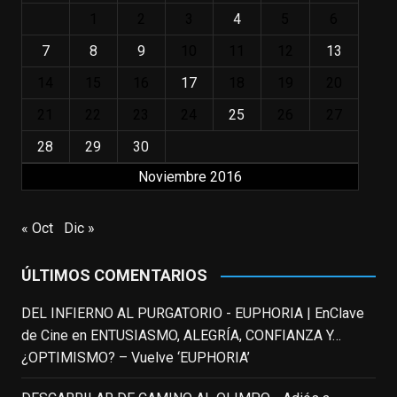
(1951-2014)
1
2
3
4
5
6
enclavedecine.com
Puede que sus últimos años no hiciesen
7
8
9
10
11
12
13
justicia a todo su filmografía anterior.
14
15
16
17
18
19
20
Pero nadie podrá quitarle nunca su
incalculable valor icónico y emotivo para
21
22
23
24
25
26
27
toda una generación.
28
29
30
View on Facebook
·
Share
Noviembre 2016
EnClave de Cine
updated their status.
« Oct
Dic »
3 weeks ago
ÚLTIMOS COMENTARIOS
This content isn't available right now
When this happens, it's usually because
DEL INFIERNO AL PURGATORIO - EUPHORIA | EnClave
the owner only shared it with a small
de Cine
en
ENTUSIASMO, ALEGRÍA, CONFIANZA Y…
group of people, changed who can see it
¿OPTIMISMO? – Vuelve ‘EUPHORIA’
or it's been deleted.