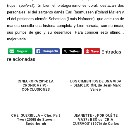
(¡ups,
spoilers
!). Si bien el protagonismo es coral, destacan dos
personajes, el del sargento danés Carl Rasmussen (Roland Møller) y
el del prisionero alemán Sebastian (Louis Hofmann), que articulan de
manera sencilla una historia completa y bien narrada, con su inicio,
sus puntos de giro y su desenlace. Para conocer esto último…
mejor verla.
Entradas
relacionadas
CINEUROPA 2014: LA
LOS CIMIENTOS DE UNA VIDA
CRÓNICA (IV) -
– DEMOLICIÓN, de Jean-Marc
CONCLUSIONES
Vallée
CHE. GUERRILLA – Che. Part
JEANETTE - ¿POR QUÉ TE
Two (2008) de Steven
VAS? / BSO de 'CRÍA
Soderbergh
CUERVOS' (1976) de Carlos
Saura