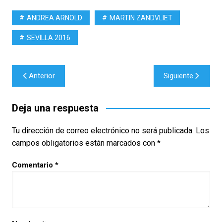
ANDREA ARNOLD
MARTIN ZANDVLIET
SEVILLA 2016
Navegación
Anterior
Siguiente
de
entradas
Deja una respuesta
Tu dirección de correo electrónico no será publicada.
Los
campos obligatorios están marcados con
*
Comentario
*