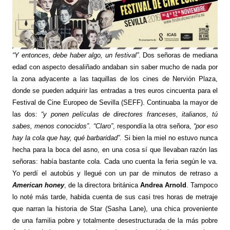
“Y entonces, debe haber algo, un festival”
. Dos señoras de mediana
edad con aspecto desaliñado andaban sin saber mucho de nada por
la zona adyacente a las taquillas de los cines de Nervión Plaza,
donde se pueden adquirir las entradas a tres euros cincuenta para el
Festival de Cine Europeo de Sevilla (SEFF). Continuaba la mayor de
las dos:
“y ponen películas de directores franceses, italianos, tú
sabes, menos conocidos”
.
“Claro”
, respondía la otra señora,
“por eso
hay la cola que hay, qué barbaridad”
. Si bien la miel no estuvo nunca
hecha para la boca del asno, en una cosa sí que llevaban razón las
señoras: había bastante cola. Cada uno cuenta la feria según le va.
Yo perdí el autobús y llegué con un par de minutos de retraso a
American honey
, de la directora británica
Andrea Arnold
. Tampoco
lo noté más tarde, habida cuenta de sus casi tres horas de metraje
que narran la historia de Star (Sasha Lane), una chica proveniente
de una familia pobre y totalmente desestructurada de la más pobre