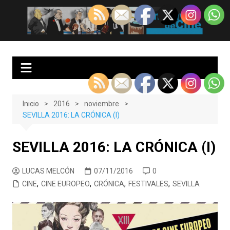
Saltar
al
EnClave de Cine
Crítica cinematográfica y audiovisual. Punto de encuentro para los
contenido
amantes del cine y las series
Inicio
2016
noviembre
SEVILLA 2016: LA CRÓNICA (I)
SEVILLA 2016: LA CRÓNICA (I)
LUCAS MELCÓN
07/11/2016
0
CINE
,
CINE EUROPEO
,
CRÓNICA
,
FESTIVALES
,
SEVILLA