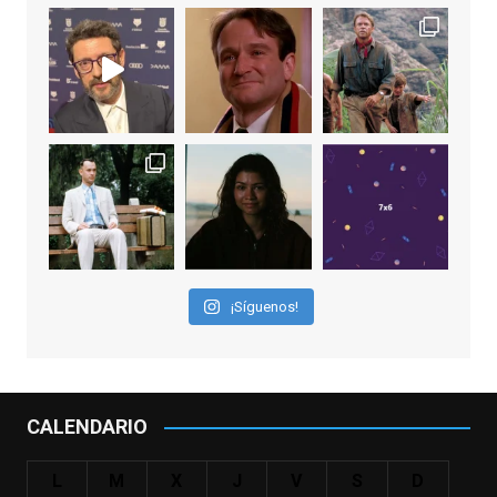
View on Facebook
·
Share
EnClave de Cine
2 weeks ago
"El adulto divertido y juguetón que todos
los niños querríamos tener en nuestras
familias, el carroza cachondo mental con el
que los adolescentes desearíamos tomar
nuestras primeras cañas". Así despedíamos
a Robin Williams en agosto de 2014, tras su
¡Síguenos!
trágica muerte. Hoy el actor
estadounidense, leyenda por sus papeles
en
#ElClubdelosPoetasMuertos
,
#SeñoraDoubtfire
o
CALENDARIO
#ElIndomableWillHunting
e
...
See More
L
M
X
J
V
S
D
IN MEMORIAM ROBIN WILLIAMS