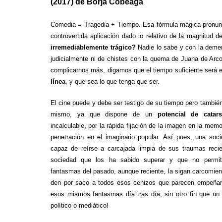
(2017) de Borja Cobeaga
Comedia = Tragedia + Tiempo. Esa fórmula mágica pronunc
controvertida aplicación dado lo relativo de la magnitud d
irremediablemente trágico?
Nadie lo sabe y con la demen
judicialmente ni de chistes con la quema de Juana de Arco 
complicarnos más, digamos que el tiempo suficiente será e
línea
, y que sea lo que tenga que ser.
El cine puede y debe ser testigo de su tiempo pero también
mismo, ya que dispone de un
potencial de catars
incalculable, por la rápida fijación de la imagen en la memo
penetración en el imaginario popular. Así pues, una soc
capaz de reírse a carcajada limpia de sus traumas reci
sociedad que los ha sabido superar y que no permi
fantasmas del pasado, aunque reciente, la sigan carcomien
den por saco a todos esos cenizos que parecen empeñars
esos mismos fantasmas día tras día, sin otro fin que un 
político o mediático!