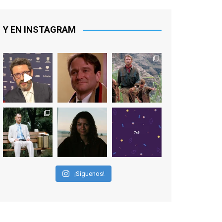
EN FACEBOOK
EnClave de Cine
7 days ago
Sobrecogidos por la noticia de la
muerte de Manolo Solo, camaleónico
actor andaluz que nos ha brindado