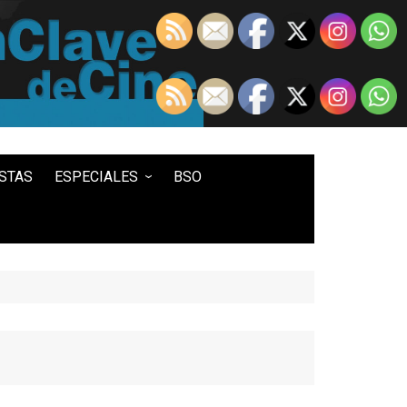
STAS
ESPECIALES
BSO
LO MEJOR DE...
100 ENTRADAS
500 ENTRADAS
IN MEMORIAM DAVID LYNCH
HISTORIA DEL WESTERN
STAR WARS
TWIN PEAKS