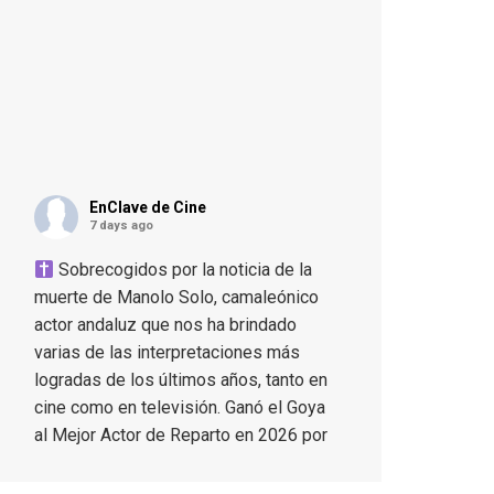
SÍGUENOS EN TWITTER
No olvides seguirnos por
aquí para no perder detalle de
nuestras novedades, noticias
frescas del día y demás
contenido digno de ser
compartido.
pic.twitter.com/LPvFcRS3zt
— EnClave de Cine
(@enclavedecine)
February
10, 2026