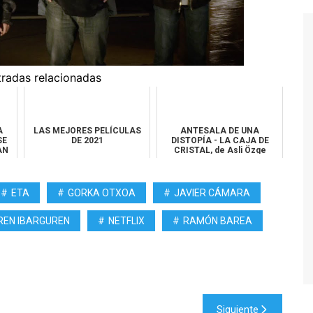
tradas relacionadas
A
LAS MEJORES PELÍCULAS
ANTESALA DE UNA
SE
DE 2021
DISTOPÍA - LA CAJA DE
AN
CRISTAL, de Asli Özge
ETA
GORKA OTXOA
JAVIER CÁMARA
REN IBARGUREN
NETFLIX
RAMÓN BAREA
Siguiente