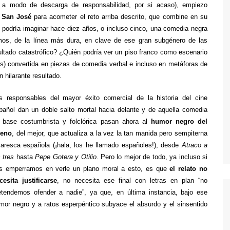
 a modo de descarga de responsabilidad, por si acaso), empiezo
TWIN PEAKS
 San José
para acometer el reto arriba descrito, que combine en su
n podría imaginar hace diez años, o incluso cinco, una comedia negra
VEEP
imos, de la línea más dura, en clave de ese gran subgénero de las
WEEDS
ltado catastrófico? ¿Quién podría ver un piso franco como escenario
tas) convertida en piezas de comedia verbal e incluso en metáforas de
 hilarante resultado.
s responsables del mayor éxito comercial de la historia del cine
pañol dan un doble salto mortal hacia delante y de aquella comedia
 base costumbrista y folclórica pasan ahora al
humor negro del
eno
, del mejor, que actualiza a la vez la tan manida pero sempiterna
caresca española (¡hala, los he llamado españoles!), desde
Atraco a
s tres
hasta
Pepe Gotera y Otilio
. Pero lo mejor de todo, ya incluso si
s emperramos en verle un plano moral a esto, es que
el relato no
cesita justificarse
, no necesita ese final con letras en plan “no
etendemos ofender a nadie”, ya que, en última instancia, bajo ese
mor negro y a ratos esperpéntico subyace el absurdo y el sinsentido