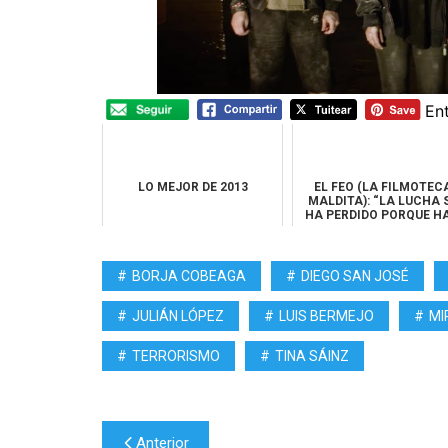
En
LO MEJOR DE 2013
EL FEO (LA FILMOTEC
MALDITA): “LA LUCHA 
HA PERDIDO PORQUE H
CREADO UNA GEN...
BORJA COBEAGA
DIEGO SAN JOSÉ
JULIÁN LÓPEZ
LUIS BERMEJO
MI
TERRORISMO
TINA SÁINZ
Navegación
Anterior