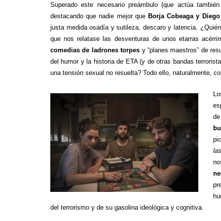
Superado este necesario preámbulo (que actúa también
destacando que nadie mejor que
Borja Cobeaga y Diego
justa medida osadía y sutileza, descaro y latencia. ¿Quié
que nos relatase las desventuras de unos etarras acérr
comedias de ladrones torpes
y “planes maestros” de resu
del humor y la historia de ETA (y de otras bandas terroris
una tensión sexual no resuelta? Todo ello, naturalmente, con
Lo
es
de
bu
pi
la
no
ne
pr
hu
del terrorismo y de su gasolina ideológica y cognitiva.