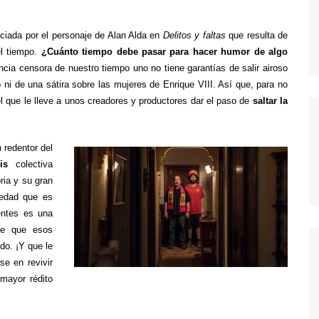
MODERN FAMILY
MR. ROBOT
iada por el personaje de Alan Alda en
Delitos y faltas
que resulta de
MAD MEN
el tiempo.
¿Cuánto tiempo debe pasar para hacer humor de algo
cia censora de nuestro tiempo uno no tiene garantías de salir airoso
MISFITS
ni de una sátira sobre las mujeres de Enrique VIII. Así que, para no
NEW GIRL
l que le lleve a unos creadores y productores dar el paso de
saltar la
PERDIDOS
POR TRECE RAZONES
 redentor del
is
colectiva
RUBICON
ria y su gran
SEX EDUCATION
iedad que es
entes es una
STRANGER THINGS
te que esos
THE KILLING
do. ¡Y que le
e en revivir
THE LEFTOVERS
mayor rédito
THE WIRE
TRUE BLOOD