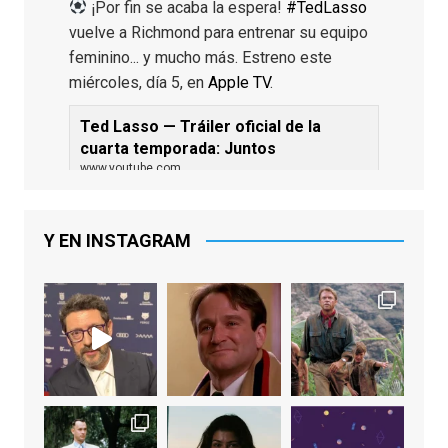
¡Por fin se acaba la espera!
#TedLasso
vuelve a Richmond para entrenar su equipo
feminino... y mucho más. Estreno este
miércoles, día 5, en
Apple TV
.
Ted Lasso — Tráiler oficial de la
cuarta temporada: Juntos
www.youtube.com
De los productores ejecutivos Bill
Lawrence y Jason Sudeikis, Ted L...
Y EN INSTAGRAM
Video
View on Facebook
·
Share
EnClave de Cine
1 week ago
Sobrecogidos por la noticia de la muerte
de Manolo Solo, camaleónico actor andaluz