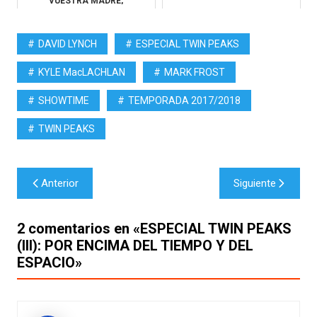
VUESTRA MADRE,
COMMUNITY y GLEE
DAVID LYNCH
ESPECIAL TWIN PEAKS
KYLE MacLACHLAN
MARK FROST
SHOWTIME
TEMPORADA 2017/2018
TWIN PEAKS
Navegación
Anterior
Siguiente
de
entradas
2 comentarios en «
ESPECIAL TWIN PEAKS
(III): POR ENCIMA DEL TIEMPO Y DEL
ESPACIO
»