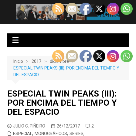
Saltar
al
EnClave de Cine
Crítica cinematográfica y audiovisual. Punto de encuentro para los
contenido
amantes del cine y las series
Inicio
2017
diciembre
ESPECIAL TWIN PEAKS (III): POR ENCIMA DEL TIEMPO Y
DEL ESPACIO
ESPECIAL TWIN PEAKS (III):
POR ENCIMA DEL TIEMPO Y
DEL ESPACIO
JULIO C. PIÑEIRO
26/12/2017
2
ESPECIAL
,
MONOGRÁFICOS
,
SERIES
,