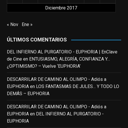
que los adolescentes desearíamos tomar
Diciembre 2017
nuestras primeras cañas". Así despedíamos
a Robin Williams en agosto de 2014, tras su
trágica muerte. Hoy el actor
« Nov
Ene »
estadounidense, leyenda por sus papeles
en
#ElClubdelosPoetasMuertos
,
ÚLTIMOS COMENTARIOS
#SeñoraDoubtfire
o
#ElIndomableWillHunting
e
...
DEL INFIERNO AL PURGATORIO - EUPHORIA | EnClave
See More
de Cine
en
ENTUSIASMO, ALEGRÍA, CONFIANZA Y…
IN MEMORIAM ROBIN WILLIAMS
¿OPTIMISMO? – Vuelve ‘EUPHORIA’
(1951-2014)
enclavedecine.com
DESCARRILAR DE CAMINO AL OLIMPO - Adiós a
Puede que sus últimos años no hiciesen
EUPHORIA
en
LOS FANTASMAS DE JULES… Y TODO LO
justicia a todo su filmografía anterior.
DEMÁS – EUPHORIA
Pero nadie podrá quitarle nunca su
incalculable valor icónico y emotivo para
DESCARRILAR DE CAMINO AL OLIMPO - Adiós a
toda una generación.
EUPHORIA
en
DEL INFIERNO AL PURGATORIO -
View on Facebook
·
Share
EUPHORIA