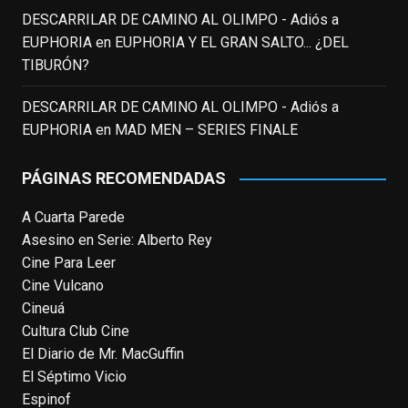
DESCARRILAR DE CAMINO AL OLIMPO - Adiós a
EnClave de Cine
updated their status.
EUPHORIA
en
EUPHORIA Y EL GRAN SALTO... ¿DEL
3 weeks ago
TIBURÓN?
This content isn't available right now
DESCARRILAR DE CAMINO AL OLIMPO - Adiós a
When this happens, it's usually because
EUPHORIA
en
MAD MEN – SERIES FINALE
the owner only shared it with a small
group of people, changed who can see it
PÁGINAS RECOMENDADAS
or it's been deleted.
A Cuarta Parede
View on Facebook
·
Share
Asesino en Serie: Alberto Rey
Cine Para Leer
EnClave de Cine
Cine Vulcano
4 weeks ago
Cineuá
Cultura Club Cine
Fallece a los 78 años el actor
El Diario de Mr. MacGuffin
neozelandés Sam Neill. Aunque empezó a
El Séptimo Vicio
ganar fama en la televisión en los ochenta
Espinof
como el espía
#Reilly
en la miniserie