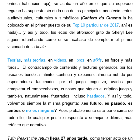
onírica habitación roja), se acaba un año en el que su esperado
regreso ha supuesto sin duda uno de los principales acontecimientos
audiovisuales, culturales y simbólicos (
Cahiers du Cinema
la ha
colocado en el primer puesto de su
Top 10 particular de 2017
, ahí es
nada)... y así y todo, los ecos del atronador grito de Sheryl Lee
siguen retumbando como si se acabase de completar el primer
visionado de la
finale
.
Teorías
,
más teorías
, en
vídeos
, en
libros
, en
wikis
, en foros y más
foros… El contracampo de contenido y lecturas generados por los
usuarios tiende a infinito, continua y exponencialmente nutrido por
espectadores fascinados por el juego cognitivo, ávidos por
completar el rompecabezas, curiosos que siguen el críptico juego y
también, naturalmente, frustrados, incluso
hastiados
. Y así y todo,
volvemos siempre la misma pregunta:
¿es futuro, es pasado, es
ambos o
no es ninguno
?
Pues probablemente esté por encima de
todo ello, de cualquier posible respuesta a semejante dilema, más
retórico que narrativo.
Twin Peaks: the return
llega 27 años tarde
, como tercer acto de un