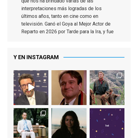
que nos ha brindado varias de las
interpretaciones más logradas de los
últimos años, tanto en cine como en
televisión. Ganó el Goya al Mejor Actor de
Reparto en 2026 por Tarde para la Ira, y fue
nominado hasta en otras cuatro ocasiones
(la última, en esta última edición, como actor
principal por Una Quinta Por
...
See More
Y EN INSTAGRAM
Video
View on Facebook
·
Share
EnClave de Cine
2 weeks ago
"El adulto divertido y juguetón que todos
los niños querríamos tener en nuestras
familias, el carroza cachondo mental con el
que los adolescentes desearíamos tomar