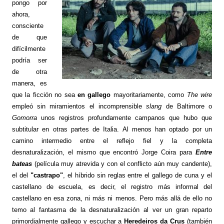
pongo por
ahora,
consciente
de que
difícilmente
podría ser
de otra
manera, es
que la ficción no sea
en gallego
mayoritariamente, como
The wire
empleó sin miramientos el incomprensible
slang
de Baltimore o
Gomorra
unos registros profundamente campanos que hubo que
subtitular en otras partes de Italia. Al menos han optado por un
camino intermedio entre el reflejo fiel y la completa
desnaturalización, el mismo que encontró Jorge Coira para
Entre
bateas
(película muy atrevida y con el conflicto aún muy candente),
el del
"castrapo"
, el híbrido sin reglas entre el gallego de cuna y el
castellano de escuela, es decir, el registro más informal del
castellano en esa zona, ni más ni menos. Pero más allá de ello no
temo al fantasma de la desnaturalización al ver un gran reparto
primordialmente gallego y escuchar a
Heredeiros da Crus
(también