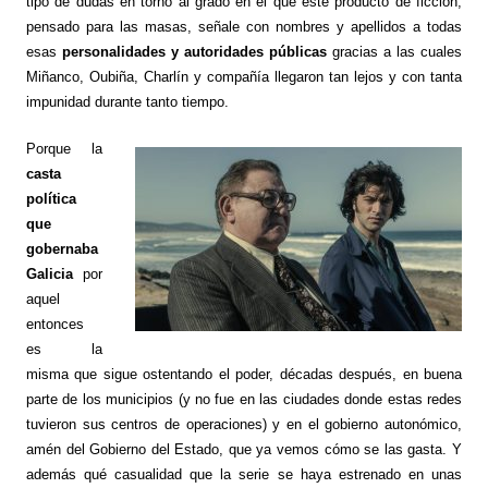
tipo de dudas en torno al grado en el que este producto de ficción,
pensado para las masas, señale con nombres y apellidos a todas
esas
personalidades y autoridades públicas
gracias a las cuales
Miñanco, Oubiña, Charlín y compañía llegaron tan lejos y con tanta
impunidad durante tanto tiempo.
Porque la
casta
política
que
gobernaba
Galicia
por
aquel
entonces
es la
misma que sigue ostentando el poder, décadas después, en buena
parte de los municipios (y no fue en las ciudades donde estas redes
tuvieron sus centros de operaciones) y en el gobierno autonómico,
amén del Gobierno del Estado, que ya vemos cómo se las gasta. Y
además qué casualidad que la serie se haya estrenado en unas