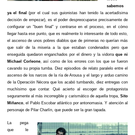
sabemos
ya el final
(por el cual sus guionistas han tenido la acertadísima
decisión de empezar), es el poder despreocuparse precisamente de
configurar un "buen final" y centrarse en el proceso, en el cómo
llegar hasta ese punto, que es realmente lo interesante de todo esto,
el ascenso de unos pobres diablos que de primeras no querían más
que salir de la miseria a la que estaban condenados pero que
enseguida quedaron enganchados por el dinero y la vidorra
que ni
Michael Corleone
, así como de los errores con los que se fueron
cavando su propia tumba. Diez episodios de relato paralelo entre el
ascenso de los narcos de la ría de Arousa y el largo y arduo camino
de la Operación Nécora que los acabó tumbando, diez entregas con
muchísimo que contar. Qué acierto al escoger de protagonista
seguramente al más incorregible y carismático de aquella tropa,
Sito
Miñanco
, el Pablo Escobar atlántico por antonomasia. Y atención al
personaje de Pilar Charlín, que puede ser la gran tapada.
La pega
que le