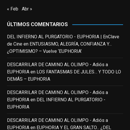
EnClave de Cine
updated their status.
« Feb
Abr »
3 weeks ago
ÚLTIMOS COMENTARIOS
This content isn't available right now
When this happens, it's usually because
DEL INFIERNO AL PURGATORIO - EUPHORIA | EnClave
the owner only shared it with a small
de Cine
en
ENTUSIASMO, ALEGRÍA, CONFIANZA Y…
group of people, changed who can see it
¿OPTIMISMO? – Vuelve ‘EUPHORIA’
or it's been deleted.
DESCARRILAR DE CAMINO AL OLIMPO - Adiós a
View on Facebook
·
Share
EUPHORIA
en
LOS FANTASMAS DE JULES… Y TODO LO
DEMÁS – EUPHORIA
EnClave de Cine
3 weeks ago
DESCARRILAR DE CAMINO AL OLIMPO - Adiós a
EUPHORIA
en
DEL INFIERNO AL PURGATORIO -
Fallece a los 78 años el actor
EUPHORIA
neozelandés Sam Neill. Aunque empezó a
ganar fama en la televisión en los ochenta
DESCARRILAR DE CAMINO AL OLIMPO - Adiós a
como el espía
#Reilly
en la miniserie
EUPHORIA
en
EUPHORIA Y EL GRAN SALTO... ¿DEL