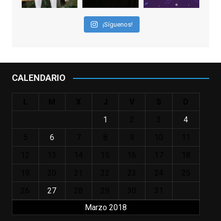
nuestras primeras cañas". Así despedíamos
a Robin Williams en agosto de 2014, tras su
¡Síguenos!
trágica muerte. Hoy el actor
estadounidense, leyenda por sus papeles
en
#ElClubdelosPoetasMuertos
,
#SeñoraDoubtfire
o
CALENDARIO
#ElIndomableWillHunting
e
...
See More
L
M
X
J
V
S
D
IN MEMORIAM ROBIN WILLIAMS
(1951-2014)
1
2
3
4
enclavedecine.com
Puede que sus últimos años no hiciesen
5
6
7
8
9
10
11
justicia a todo su filmografía anterior.
12
13
14
15
16
17
18
Pero nadie podrá quitarle nunca su
incalculable valor icónico y emotivo para
19
20
21
22
23
24
25
toda una generación.
26
27
28
29
30
31
View on Facebook
·
Share
Marzo 2018