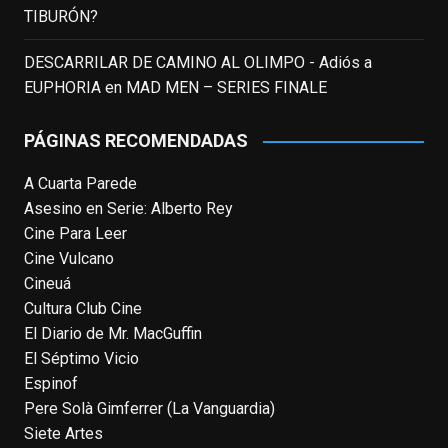
homónima (por la que se llevó su primera
TIBURÓN?
nominación al Emmy), su verdadera
relevancia internacional le llegó en los
DESCARRILAR DE CAMINO AL OLIMPO - Adiós a
noventa gracias a
#ParqueJurásico
,
EUPHORIA
en
MAD MEN – SERIES FINALE
#LaCazaDelOctubreRojo
,
#elpiano
o el
telefilm
#Merlín
, por la que fue nominado al
PÁGINAS RECOMENDADAS
Emmy y al
...
See More
A Cuarta Parede
Photo
Asesino en Serie: Alberto Rey
View on Facebook
·
Share
Cine Para Leer
Cine Vulcano
Cineuá
EnClave de Cine
4 weeks ago
Cultura Club Cine
El Diario de Mr. MacGuffin
Hoy cumple 70 años Tom Hanks, uno de
El Séptimo Vicio
los actores más aclamados, versátiles y
Espinof
queridos de las últimas décadas, ganador
Pere Solà Gimferrer (La Vanguardia)
de dos Oscar (consecutivos). Es difícil
Siete Artes
escoger sus mejores interpretaciones, pero