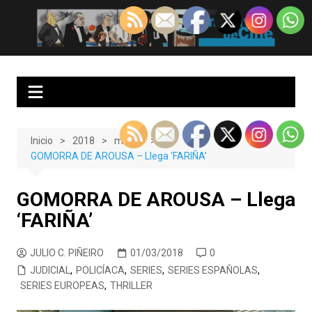
Saltar
al
EnClave de Cine
Crítica cinematográfica y audiovisual. Punto de encuentro para los
contenido
amantes del cine y las series
Inicio
2018
marzo
GOMORRA DE AROUSA – Llega ‘FARIÑA’
GOMORRA DE AROUSA – Llega
‘FARIÑA’
JULIO C. PIÑEIRO
01/03/2018
0
JUDICIAL
,
POLICÍACA
,
SERIES
,
SERIES ESPAÑOLAS
,
SERIES EUROPEAS
,
THRILLER