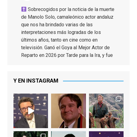
Sobrecogidos por la noticia de la muerte
de Manolo Solo, camaleónico actor andaluz
que nos ha brindado varias de las
interpretaciones más logradas de los
últimos años, tanto en cine como en
televisión. Ganó el Goya al Mejor Actor de
Reparto en 2026 por Tarde para la Ira, y fue
nominado hasta en otras cuatro ocasiones
(la última, en esta última edición, como actor
principal por Una Quinta Por
...
See More
Y EN INSTAGRAM
Video
View on Facebook
·
Share
EnClave de Cine
2 weeks ago
"El adulto divertido y juguetón que todos