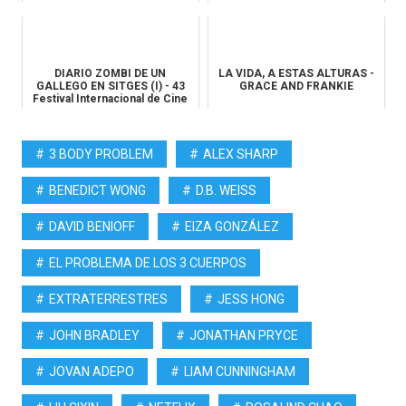
DIARIO ZOMBI DE UN
LA VIDA, A ESTAS ALTURAS -
GALLEGO EN SITGES (I) - 43
GRACE AND FRANKIE
Festival Internacional de Cine
Fan...
3 BODY PROBLEM
ALEX SHARP
BENEDICT WONG
D.B. WEISS
DAVID BENIOFF
EIZA GONZÁLEZ
EL PROBLEMA DE LOS 3 CUERPOS
EXTRATERRESTRES
JESS HONG
JOHN BRADLEY
JONATHAN PRYCE
JOVAN ADEPO
LIAM CUNNINGHAM