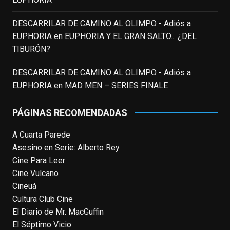
neozelandés Sam Neill. Aunque empezó a
ganar fama en la televisión en los ochenta
DESCARRILAR DE CAMINO AL OLIMPO - Adiós a
como el espía
#Reilly
en la miniserie
EUPHORIA
en
EUPHORIA Y EL GRAN SALTO... ¿DEL
homónima (por la que se llevó su primera
TIBURÓN?
nominación al Emmy), su verdadera
relevancia internacional le llegó en los
DESCARRILAR DE CAMINO AL OLIMPO - Adiós a
noventa gracias a
#ParqueJurásico
,
EUPHORIA
en
MAD MEN – SERIES FINALE
#LaCazaDelOctubreRojo
,
#elpiano
o el
telefilm
#Merlín
, por la que fue nominado al
PÁGINAS RECOMENDADAS
Emmy y al
...
See More
A Cuarta Parede
Photo
Asesino en Serie: Alberto Rey
View on Facebook
·
Share
Cine Para Leer
Cine Vulcano
Cineuá
EnClave de Cine
4 weeks ago
Cultura Club Cine
El Diario de Mr. MacGuffin
Hoy cumple 70 años Tom Hanks, uno de
El Séptimo Vicio
los actores más aclamados, versátiles y