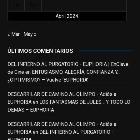
29
30
View on Facebook
·
Share
Abril 2024
EnClave de Cine
updated their status.
« Mar
May »
3 weeks ago
ÚLTIMOS COMENTARIOS
This content isn't available right now
When this happens, it's usually because
DEL INFIERNO AL PURGATORIO - EUPHORIA | EnClave
the owner only shared it with a small
de Cine
en
ENTUSIASMO, ALEGRÍA, CONFIANZA Y…
group of people, changed who can see it
¿OPTIMISMO? – Vuelve ‘EUPHORIA’
or it's been deleted.
DESCARRILAR DE CAMINO AL OLIMPO - Adiós a
View on Facebook
·
Share
EUPHORIA
en
LOS FANTASMAS DE JULES… Y TODO LO
DEMÁS – EUPHORIA
EnClave de Cine
3 weeks ago
DESCARRILAR DE CAMINO AL OLIMPO - Adiós a
EUPHORIA
en
DEL INFIERNO AL PURGATORIO -
Fallece a los 78 años el actor
EUPHORIA