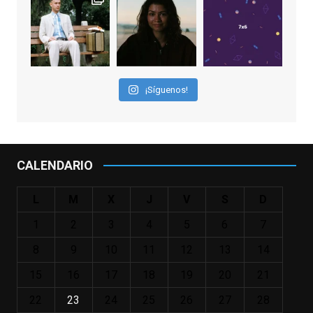
los niños querríamos tener en nuestras
familias, el carroza cachondo mental con el
que los adolescentes desearíamos tomar
nuestras primeras cañas". Así despedíamos
a Robin Williams en agosto de 2014, tras su
¡Síguenos!
trágica muerte. Hoy el actor
estadounidense, leyenda por sus papeles
en
#ElClubdelosPoetasMuertos
,
#SeñoraDoubtfire
o
CALENDARIO
#ElIndomableWillHunting
e
...
See More
L
M
X
J
V
S
D
IN MEMORIAM ROBIN WILLIAMS
(1951-2014)
1
2
3
4
5
6
7
enclavedecine.com
Puede que sus últimos años no hiciesen
8
9
10
11
12
13
14
justicia a todo su filmografía anterior.
15
16
17
18
19
20
21
Pero nadie podrá quitarle nunca su
incalculable valor icónico y emotivo para
22
23
24
25
26
27
28
toda una generación.