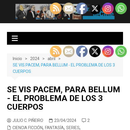
Saltar
al
EnClave de Cine
Crítica cinematográfica y audiovisual. Punto de encuentro para los
contenido
amantes del cine y las series
Inicio
2024
abril
SE VIS PACEM, PARA BELLUM - EL PROBLEMA DE LOS 3
CUERPOS
SE VIS PACEM, PARA BELLUM
- EL PROBLEMA DE LOS 3
CUERPOS
JULIO C. PIÑEIRO
23/04/2024
2
CIENCIA FICCIÓN
,
FANTASÍA
,
SERIES
,