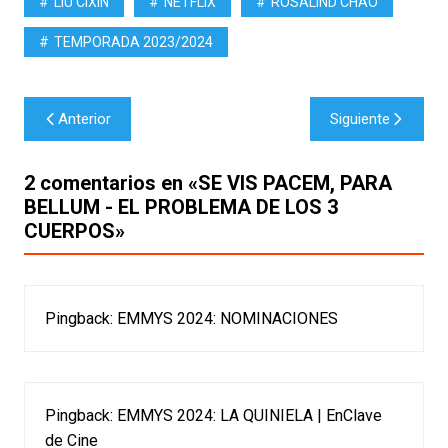
LIU CIXIN
NETFLIX
ROSALIND CHAO
TEMPORADA 2023/2024
Navegación
Anterior
Siguiente
de
entradas
2 comentarios en «
SE VIS PACEM, PARA
BELLUM - EL PROBLEMA DE LOS 3
CUERPOS
»
Pingback:
EMMYS 2024: NOMINACIONES
Pingback:
EMMYS 2024: LA QUINIELA | EnClave
de Cine