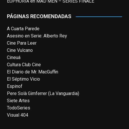
EUPHORIA
en
MAD MEN – SERIES FINALE
the owner only shared it with a small
group of people, changed who can see it
PÁGINAS RECOMENDADAS
or it's been deleted.
A Cuarta Parede
View on Facebook
·
Share
Asesino en Serie: Alberto Rey
Cine Para Leer
EnClave de Cine
Cine Vulcano
4 weeks ago
Cineuá
Cultura Club Cine
Fallece a los 78 años el actor
El Diario de Mr. MacGuffin
neozelandés Sam Neill. Aunque empezó a
El Séptimo Vicio
ganar fama en la televisión en los ochenta
Espinof
como el espía
#Reilly
en la miniserie
Pere Solà Gimferrer (La Vanguardia)
homónima (por la que se llevó su primera
Siete Artes
nominación al Emmy), su verdadera
TodoSeries
relevancia internacional le llegó en los
Visual 404
noventa gracias a
#ParqueJurásico
,
#LaCazaDelOctubreRojo
,
#elpiano
o el