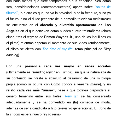
con nada menos que siete temporadas a sus espaldas. Sea como
sea, consideraciones (contraproducentes) aparte sobre
"saltos de
tiburón"
, lo cierto es que, no ya la novedad, sino la frescura, y no ya
el futuro, sino el dulce presente de la comedia televisiva
mainstream
se encuentra en el
alocado y divertido apartamento de Los
Angeles
en el que conviven como pueden cuatro treintañeros (ahora
cinco, tras el regreso de Damon Wayans Jr., uno de los inquilinos en
el piloto) mientras esperan el momento de sus vidas (curiosamente,
el piloto se cierra con
The time of my life
, tema principal de
Dirty
dancing
).
Con una
presencia cada vez mayor en redes sociales
(últimamente es
"
trending topic"
en Tumblr), sin que la naturaleza de
su contenido se preste a absoluto al desarrollo de una mitología
propia (como sí ocurre con
Cómo conocí a vuestra madre
), y un
relato cada vez más
"
unisex"
, pese a que todavía prepondera el
género femenino entre sus fieles,
New girl
se ha consagrado
adecuadamente y se ha convertido en (la) comedia de moda,
además de seria candidata a hito televisivo generacional. El trono de
la
sitcom
espera nuevo rey (o reina).