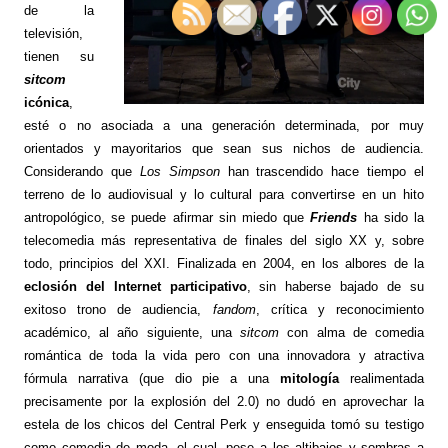
de la
televisión,
tienen su
sitcom
icónica
,
esté o no asociada a una generación determinada, por muy
orientados y mayoritarios que sean sus nichos de audiencia.
Considerando que
Los Simpson
han trascendido hace tiempo el
terreno de lo audiovisual y lo cultural para convertirse en un hito
antropológico, se puede afirmar sin miedo que
Friends
ha sido la
telecomedia más representativa de finales del siglo XX y, sobre
todo, principios del XXI. Finalizada en 2004, en los albores de la
eclosión del Internet participativo
, sin haberse bajado de su
exitoso trono de audiencia,
fandom
, crítica y reconocimiento
académico, al año siguiente, una
sitcom
con alma de comedia
romántica de toda la vida pero con una innovadora y atractiva
fórmula narrativa (que dio pie a una
mitología
realimentada
precisamente por la explosión del 2.0) no dudó en aprovechar la
estela de los chicos del Central Perk y enseguida tomó su testigo
como comedia de moda, el cual, pese a los altibajos y sombras a