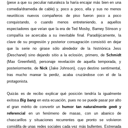
(pese a que su peculiar naturaleza la haría encajar más bien en una
comedia/dramedia de cable) y, poco a poco, ella y sus no menos
neuróticos nuevos compañeros de piso fueron poco a poco
conquistando, o cuando menos entreteniendo, a aquellos
espectadores que veían que la era de Ted Mosby, Barney Stinson y
compañía se acercaba a su inevitable final. Paradójicamente, la
clave de su progresión y posterior consagración consistió en dejar
que la serie no girase sólo alrededor de la histriónica Jess
(Deschanel) sino dejando sitio a la eclosión, primero, de
Schmidt
(Max Greenfield), personaje revelación de aquella temporada, y
posteriormente, de
Nick
(Jake Johnson), cuyo destino sentimental,
tras mucho marear la perdiz, acaba cruzándose con el de la
protagonista.
Quizás es de recibo explicar qué posición tendría la igualmente
exitosa
Big bang
en esta ecuación, pues no se puede pasar por alto
el gran mérito de convertir un
humor tan naturalmente
geek
y
referencial
en un fenómeno de masas, con un abanico de
chascarillos y situaciones recurrentes que pronto se volvieron
comidilla de unas redes sociales cada vez más bullentes. Estrenada