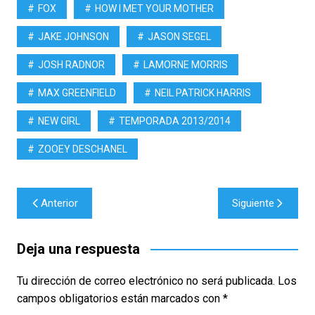
FOX
HOW I MET YOUR MOTHER
JAKE JOHNSON
JASON SEGEL
JOSH RADNOR
LAMORNE MORRIS
MAX GREENFIELD
NEIL PATRICK HARRIS
NEW GIRL
TEMPORADA 2013/2014
ZOOEY DESCHANEL
Navegación
Anterior
Siguiente
de
entradas
Deja una respuesta
Tu dirección de correo electrónico no será publicada.
Los
campos obligatorios están marcados con
*