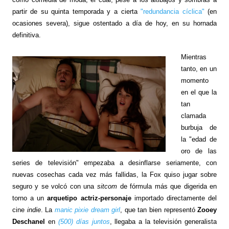
partir de su quinta temporada y a cierta
"redundancia cíclica"
(en
ocasiones severa), sigue ostentado a día de hoy, en su hornada
definitiva.
Mientras
tanto, en un
momento
en el que la
tan
clamada
burbuja de
la "edad de
oro de las
series de televisión" empezaba a desinflarse seriamente, con
nuevas cosechas cada vez más fallidas, la Fox quiso jugar sobre
seguro y se volcó con una
sitcom
de fórmula más que digerida en
torno a un
arquetipo actriz-personaje
importado directamente del
cine
indie
. La
manic pixie dream girl
, que tan bien representó
Zooey
Deschanel
en
(500) días juntos
, llegaba a la televisión generalista