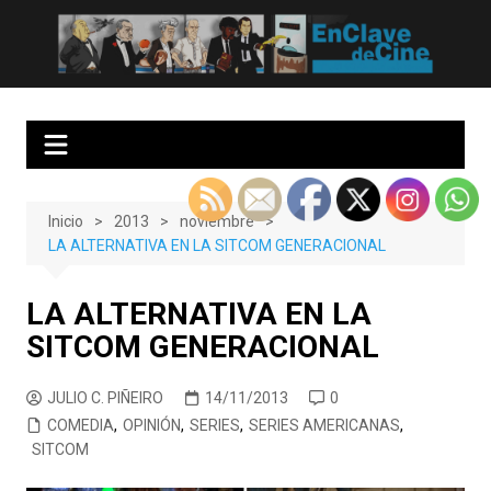
Saltar
al
EnClave de Cine
Crítica cinematográfica y audiovisual. Punto de encuentro para los
contenido
amantes del cine y las series
Inicio
2013
noviembre
LA ALTERNATIVA EN LA SITCOM GENERACIONAL
LA ALTERNATIVA EN LA
SITCOM GENERACIONAL
JULIO C. PIÑEIRO
14/11/2013
0
COMEDIA
,
OPINIÓN
,
SERIES
,
SERIES AMERICANAS
,
SITCOM