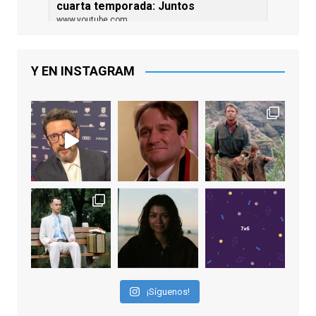
cuarta temporada: Juntos
www.youtube.com
De los productores ejecutivos Bill
Lawrence y Jason Sudeikis, Ted L...
Y EN INSTAGRAM
Video
View on Facebook
·
Share
EnClave de Cine
1 week ago
Sobrecogidos por la noticia de la muerte
de Manolo Solo, camaleónico actor andaluz
que nos ha brindado varias de las
interpretaciones más logradas de los
últimos años, tanto en cine como en
televisión. Ganó el Goya al Mejor Actor de
¡Síguenos!
Reparto en 2026 por Tarde para la Ira, y fue