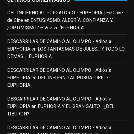
#SeñoraDoubtfire
o
#ElIndomableWillHunting
e
...
DEL INFIERNO AL PURGATORIO - EUPHORIA | EnClave
See More
de Cine
en
ENTUSIASMO, ALEGRÍA, CONFIANZA Y…
IN MEMORIAM ROBIN WILLIAMS
¿OPTIMISMO? – Vuelve ‘EUPHORIA’
(1951-2014)
enclavedecine.com
DESCARRILAR DE CAMINO AL OLIMPO - Adiós a
Puede que sus últimos años no hiciesen
EUPHORIA
en
LOS FANTASMAS DE JULES… Y TODO LO
justicia a todo su filmografía anterior.
DEMÁS – EUPHORIA
Pero nadie podrá quitarle nunca su
incalculable valor icónico y emotivo para
DESCARRILAR DE CAMINO AL OLIMPO - Adiós a
toda una generación.
EUPHORIA
en
DEL INFIERNO AL PURGATORIO -
View on Facebook
·
Share
EUPHORIA
DESCARRILAR DE CAMINO AL OLIMPO - Adiós a
EnClave de Cine
updated their status.
EUPHORIA
en
EUPHORIA Y EL GRAN SALTO... ¿DEL
3 weeks ago
TIBURÓN?
This content isn't available right now
DESCARRILAR DE CAMINO AL OLIMPO - Adiós a
When this happens, it's usually because