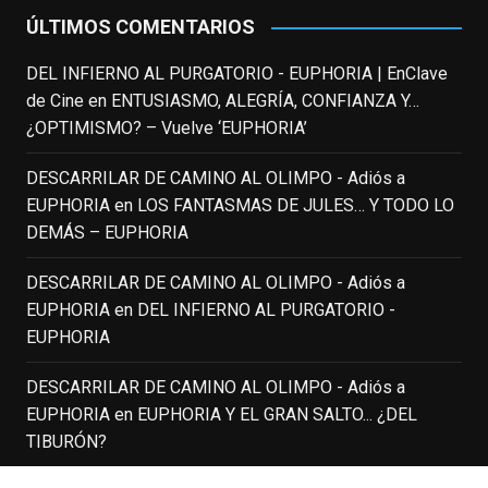
en
#ElClubdelosPoetasMuertos
,
ÚLTIMOS COMENTARIOS
#SeñoraDoubtfire
o
#ElIndomableWillHunting
e
...
DEL INFIERNO AL PURGATORIO - EUPHORIA | EnClave
See More
de Cine
en
ENTUSIASMO, ALEGRÍA, CONFIANZA Y…
IN MEMORIAM ROBIN WILLIAMS
¿OPTIMISMO? – Vuelve ‘EUPHORIA’
(1951-2014)
enclavedecine.com
DESCARRILAR DE CAMINO AL OLIMPO - Adiós a
Puede que sus últimos años no hiciesen
EUPHORIA
en
LOS FANTASMAS DE JULES… Y TODO LO
justicia a todo su filmografía anterior.
DEMÁS – EUPHORIA
Pero nadie podrá quitarle nunca su
incalculable valor icónico y emotivo para
DESCARRILAR DE CAMINO AL OLIMPO - Adiós a
toda una generación.
EUPHORIA
en
DEL INFIERNO AL PURGATORIO -
View on Facebook
·
Share
EUPHORIA
DESCARRILAR DE CAMINO AL OLIMPO - Adiós a
EnClave de Cine
updated their status.
EUPHORIA
en
EUPHORIA Y EL GRAN SALTO... ¿DEL
3 weeks ago
TIBURÓN?
This content isn't available right now