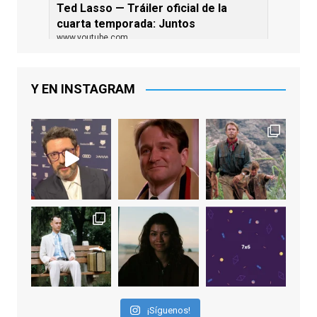
Ted Lasso — Tráiler oficial de la
cuarta temporada: Juntos
www.youtube.com
De los productores ejecutivos Bill
Lawrence y Jason Sudeikis, Ted L...
Y EN INSTAGRAM
Video
View on Facebook
·
Share
EnClave de Cine
1 week ago
Sobrecogidos por la noticia de la muerte
de Manolo Solo, camaleónico actor andaluz
que nos ha brindado varias de las
interpretaciones más logradas de los
últimos años, tanto en cine como en
televisión. Ganó el Goya al Mejor Actor de
¡Síguenos!