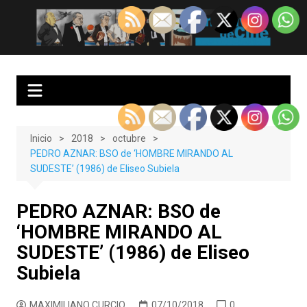
Saltar
al
EnClave de Cine
Crítica cinematográfica y audiovisual. Punto de encuentro para los
contenido
amantes del cine y las series
Inicio
2018
octubre
PEDRO AZNAR: BSO de ‘HOMBRE MIRANDO AL
SUDESTE’ (1986) de Eliseo Subiela
PEDRO AZNAR: BSO de
‘HOMBRE MIRANDO AL
SUDESTE’ (1986) de Eliseo
Subiela
MAXIMILIANO CURCIO
07/10/2018
0