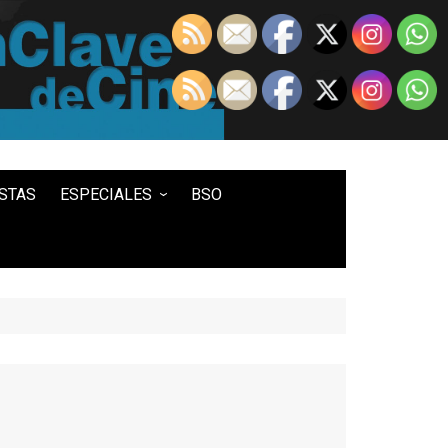
STAS
ESPECIALES
BSO
LO MEJOR DE...
100 ENTRADAS
500 ENTRADAS
IN MEMORIAM DAVID LYNCH
HISTORIA DEL WESTERN
STAR WARS
TWIN PEAKS