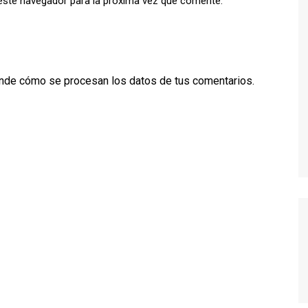
este navegador para la próxima vez que comente.
TWIN PEAKS
VEEP
WEEDS
nde cómo se procesan los datos de tus comentarios.