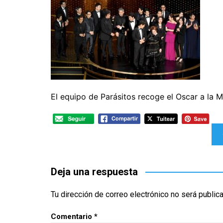
CINE ORIENTAL
COMEDIA
CINE BRA
V
CORTOMETRAJES
CÓMIC
CINE ME
V
TELEFILMS
DOCUMENTAL
F
D
EXPERIMENTAL
F
ÉPOCA
M
El equipo de Parásitos recoge el Oscar a la M
ERÓTICO
FANTASÍA
Navegación
HISTÓRICA
de
MÚSICA
entradas
NATURALEZA
Deja una respuesta
THRILLER
Tu dirección de correo electrónico no será public
WESTERN
Comentario
*