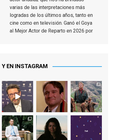
varias de las interpretaciones más
logradas de los últimos años, tanto en
cine como en televisión. Ganó el Goya
al Mejor Actor de Reparto en 2026 por
Tarde para la Ira, y fue nominado hasta
en otras cuatro ocasiones (la última,
en esta última edición, como actor
principal por Una Quinta Por
...
See More
Y EN INSTAGRAM
Video
View on Facebook
·
Share
EnClave de Cine
2 weeks ago
"El adulto divertido y juguetón que
todos los niños querríamos tener en
nuestras familias, el carroza cachondo