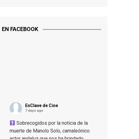
EN FACEBOOK
EnClave de Cine
7 days ago
Sobrecogidos por la noticia de la
muerte de Manolo Solo, camaleónico
actor andaluz que nos ha brindado