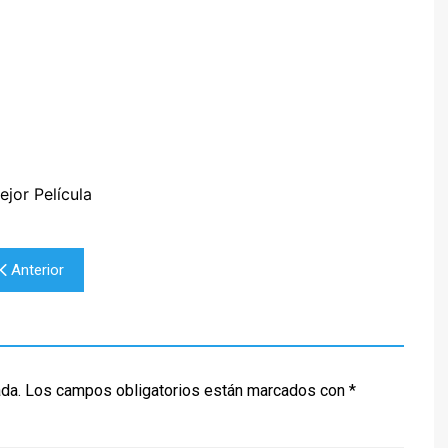
TED LASSO
CINEMA NOVO
SILEÑO
ENECIA
BORED TO DEATH
THE BEAR
XICANO
ALENCIA
BREAKING BAD
TRUE DETECTIVE
ESTIVAL DE CINE ITALIANO
CALIFORNICATION
E MADRID
COMMUNITY
ESTIVAL DE SERIES DE
CÓMO CONOCÍ A VUESTRA
ADRID
MADRE
ejor Película
DARK
EL MINISTERIO DEL TIEMPO
Anterior
EUPHORIA
HOMELAND
FARIÑA
GLEE
ada.
Los campos obligatorios están marcados con
*
JUEGO DE TRONOS