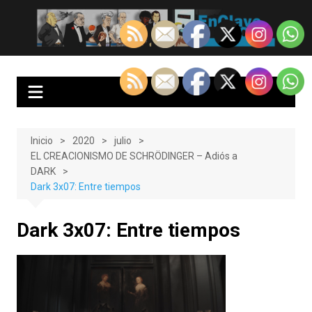
Saltar
al
EnClave de Cine
Crítica cinematográfica y audiovisual. Punto de encuentro para los
contenido
amantes del cine y las series
Inicio
2020
julio
EL CREACIONISMO DE SCHRÖDINGER – Adiós a
DARK
Dark 3x07: Entre tiempos
Dark 3x07: Entre tiempos