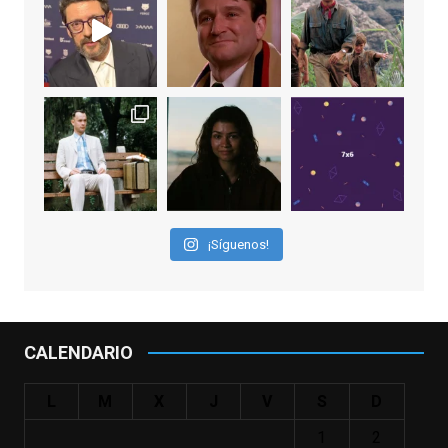
EnClave de Cine
2 weeks ago
"El adulto divertido y juguetón que todos
los niños querríamos tener en nuestras
familias, el carroza cachondo mental con el
que los adolescentes desearíamos tomar
nuestras primeras cañas". Así despedíamos
a Robin Williams en agosto de 2014, tras su
¡Síguenos!
trágica muerte. Hoy el actor
estadounidense, leyenda por sus papeles
en
#ElClubdelosPoetasMuertos
,
#SeñoraDoubtfire
o
CALENDARIO
#ElIndomableWillHunting
e
...
See More
L
M
X
J
V
S
D
IN MEMORIAM ROBIN WILLIAMS
(1951-2014)
1
2
enclavedecine.com