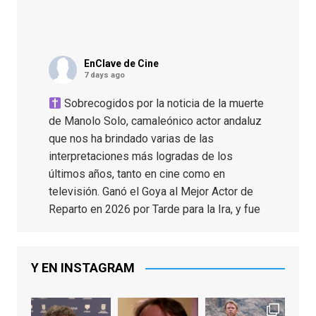
EnClave de Cine
7 days ago
Sobrecogidos por la noticia de la muerte
de Manolo Solo, camaleónico actor andaluz
que nos ha brindado varias de las
interpretaciones más logradas de los
últimos años, tanto en cine como en
televisión. Ganó el Goya al Mejor Actor de
Reparto en 2026 por Tarde para la Ira, y fue
nominado hasta en otras cuatro ocasiones
(la última, en esta última edición, como actor
principal por Una Quinta Por
...
See More
Y EN INSTAGRAM
Video
View on Facebook
·
Share