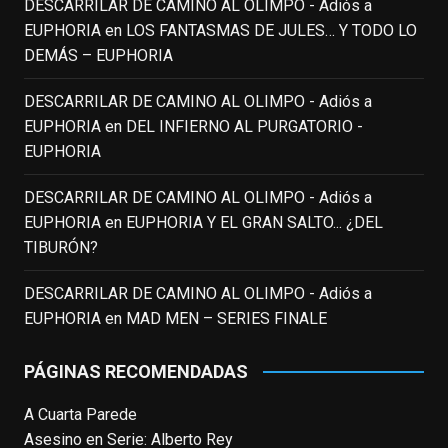
DESCARRILAR DE CAMINO AL OLIMPO - Adiós a
EUPHORIA
en
LOS FANTASMAS DE JULES… Y TODO LO
EnClave de Cine
DEMÁS – EUPHORIA
3 weeks ago
Fallece a los 78 años el actor
DESCARRILAR DE CAMINO AL OLIMPO - Adiós a
neozelandés Sam Neill. Aunque empezó a
EUPHORIA
en
DEL INFIERNO AL PURGATORIO -
ganar fama en la televisión en los ochenta
EUPHORIA
como el espía
#Reilly
en la miniserie
DESCARRILAR DE CAMINO AL OLIMPO - Adiós a
homónima (por la que se llevó su primera
EUPHORIA
en
EUPHORIA Y EL GRAN SALTO... ¿DEL
nominación al Emmy), su verdadera
TIBURÓN?
relevancia internacional le llegó en los
noventa gracias a
#ParqueJurásico
,
DESCARRILAR DE CAMINO AL OLIMPO - Adiós a
#LaCazaDelOctubreRojo
,
#elpiano
o el
EUPHORIA
en
MAD MEN – SERIES FINALE
telefilm
#Merlín
, por la que fue nominado al
Emmy y al
...
See More
PÁGINAS RECOMENDADAS
Photo
A Cuarta Parede
View on Facebook
·
Share
Asesino en Serie: Alberto Rey