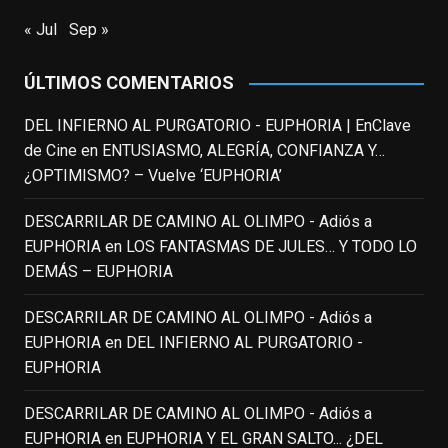
estadounidense, leyenda por sus papeles
« Jul
Sep »
en
#ElClubdelosPoetasMuertos
,
#SeñoraDoubtfire
o
ÚLTIMOS COMENTARIOS
#ElIndomableWillHunting
e
...
See More
DEL INFIERNO AL PURGATORIO - EUPHORIA | EnClave
IN MEMORIAM ROBIN WILLIAMS
de Cine
en
ENTUSIASMO, ALEGRÍA, CONFIANZA Y…
(1951-2014)
enclavedecine.com
¿OPTIMISMO? – Vuelve ‘EUPHORIA’
Puede que sus últimos años no hiciesen
justicia a todo su filmografía anterior.
DESCARRILAR DE CAMINO AL OLIMPO - Adiós a
Pero nadie podrá quitarle nunca su
EUPHORIA
en
LOS FANTASMAS DE JULES… Y TODO LO
incalculable valor icónico y emotivo para
DEMÁS – EUPHORIA
toda una generación.
DESCARRILAR DE CAMINO AL OLIMPO - Adiós a
View on Facebook
·
Share
EUPHORIA
en
DEL INFIERNO AL PURGATORIO -
EUPHORIA
EnClave de Cine
updated their status.
4 weeks ago
DESCARRILAR DE CAMINO AL OLIMPO - Adiós a
EUPHORIA
en
EUPHORIA Y EL GRAN SALTO... ¿DEL