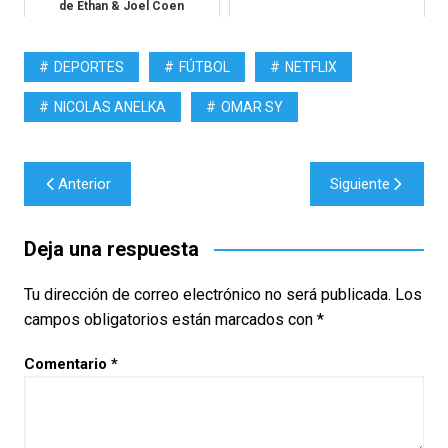
de Ethan & Joel Coen
DEPORTES
FÚTBOL
NETFLIX
NICOLAS ANELKA
OMAR SY
Navegación
Anterior
Siguiente
de
entradas
Deja una respuesta
Tu dirección de correo electrónico no será publicada.
Los
campos obligatorios están marcados con
*
Comentario
*