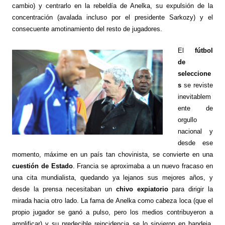
cambio) y centrarlo en la rebeldía de Anelka, su expulsión de la
concentración (avalada incluso por el presidente Sarkozy) y el
consecuente amotinamiento del resto de jugadores.
El
fútbol
de
seleccione
s
se reviste
inevitablem
ente de
orgullo
nacional y
desde ese
momento, máxime en un país tan chovinista, se convierte en una
cuestión de Estado
. Francia se aproximaba a un nuevo fracaso en
una cita mundialista, quedando ya lejanos sus mejores años, y
desde la prensa necesitaban un
chivo expiatorio
para dirigir la
mirada hacia otro lado. La fama de Anelka como cabeza loca (que el
propio jugador se ganó a pulso, pero los medios contribuyeron a
amplificar) y su predecible reincidencia se lo sirvieron en bandeja,