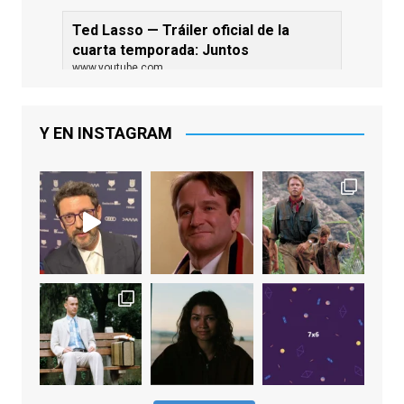
Ted Lasso — Tráiler oficial de la
cuarta temporada: Juntos
www.youtube.com
De los productores ejecutivos Bill
Lawrence y Jason Sudeikis, Ted L...
Y EN INSTAGRAM
Video
View on Facebook
·
Share
EnClave de Cine
2 weeks ago
Sobrecogidos por la noticia de la muerte
de Manolo Solo, camaleónico actor andaluz
que nos ha brindado varias de las
interpretaciones más logradas de los
últimos años, tanto en cine como en
televisión. Ganó el Goya al Mejor Actor de