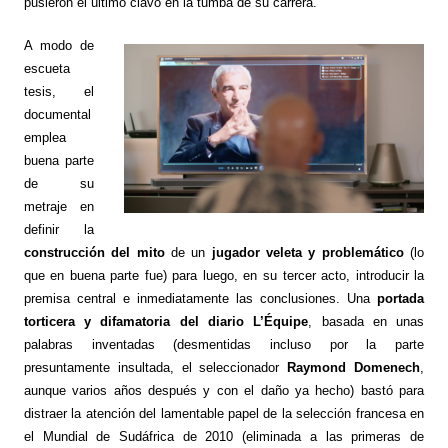
pusieron el último clavo en la tumba de su carrera.
A modo de
escueta
tesis, el
documental
emplea
buena parte
de su
metraje en
definir la
construcción del mito
de un
jugador veleta y problemático
(lo
que en buena parte fue) para luego, en su tercer acto, introducir la
premisa central e inmediatamente las conclusiones. Una
portada
torticera y difamatoria del diario L’Équipe
, basada en unas
palabras inventadas (desmentidas incluso por la parte
presuntamente insultada, el seleccionador
Raymond Domenech
,
aunque varios años después y con el daño ya hecho) bastó para
distraer la atención del lamentable papel de la selección francesa en
el Mundial de Sudáfrica de 2010 (eliminada a las primeras de