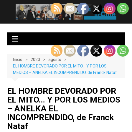
Saltar
al
EnClave de Cine
Crítica cinematográfica y audiovisual. Punto de encuentro para los
contenido
amantes del cine y las series
Inicio
2020
agosto
EL HOMBRE DEVORADO POR EL MITO… Y POR LOS
MEDIOS – ANELKA EL INCOMPRENDIDO, de Franck Nataf
EL HOMBRE DEVORADO POR
EL MITO… Y POR LOS MEDIOS
– ANELKA EL
INCOMPRENDIDO, de Franck
Nataf