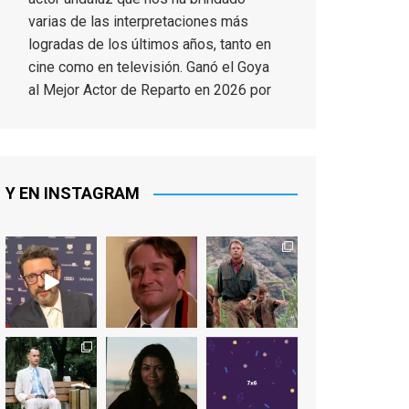
varias de las interpretaciones más
logradas de los últimos años, tanto en
cine como en televisión. Ganó el Goya
al Mejor Actor de Reparto en 2026 por
Tarde para la Ira, y fue nominado hasta
en otras cuatro ocasiones (la última,
en esta última edición, como actor
principal por Una Quinta Por
...
See More
Y EN INSTAGRAM
Video
View on Facebook
·
Share
EnClave de Cine
2 weeks ago
"El adulto divertido y juguetón que
todos los niños querríamos tener en
nuestras familias, el carroza cachondo