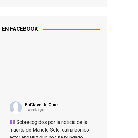
EN FACEBOOK
EnClave de Cine
1 week ago
Sobrecogidos por la noticia de la
muerte de Manolo Solo, camaleónico
actor andaluz que nos ha brindado