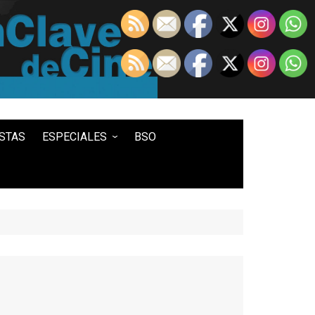
STAS
ESPECIALES
BSO
LO MEJOR DE...
100 ENTRADAS
500 ENTRADAS
IN MEMORIAM DAVID LYNCH
HISTORIA DEL WESTERN
STAR WARS
TWIN PEAKS