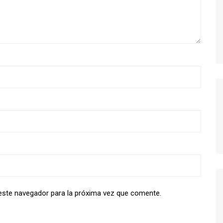
MODERN FAMILY
MR. ROBOT
MAD MEN
MISFITS
NEW GIRL
PERDIDOS
POR TRECE RAZONES
RUBICON
SEX EDUCATION
STRANGER THINGS
THE KILLING
THE LEFTOVERS
este navegador para la próxima vez que comente.
THE WIRE
TRUE BLOOD