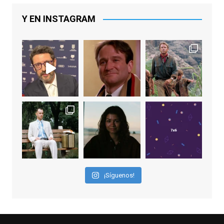
(la última, en esta última edición, como actor
principal por Una Quinta Por
...
See More
Y EN INSTAGRAM
Video
View on Facebook
·
Share
EnClave de Cine
2 weeks ago
"El adulto divertido y juguetón que todos
los niños querríamos tener en nuestras
familias, el carroza cachondo mental con el
que los adolescentes desearíamos tomar
nuestras primeras cañas". Así despedíamos
a Robin Williams en agosto de 2014, tras su
¡Síguenos!
trágica muerte. Hoy el actor
estadounidense, leyenda por sus papeles
en
#ElClubdelosPoetasMuertos
,
#SeñoraDoubtfire
o