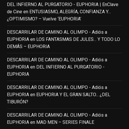
DEL INFIERNO AL PURGATORIO - EUPHORIA | EnClave
group of people, changed who can see it
de Cine
en
ENTUSIASMO, ALEGRÍA, CONFIANZA Y…
or it's been deleted.
¿OPTIMISMO? – Vuelve ‘EUPHORIA’
View on Facebook
·
Share
DESCARRILAR DE CAMINO AL OLIMPO - Adiós a
EUPHORIA
en
LOS FANTASMAS DE JULES… Y TODO LO
EnClave de Cine
DEMÁS – EUPHORIA
3 weeks ago
Fallece a los 78 años el actor
DESCARRILAR DE CAMINO AL OLIMPO - Adiós a
neozelandés Sam Neill. Aunque empezó a
EUPHORIA
en
DEL INFIERNO AL PURGATORIO -
ganar fama en la televisión en los ochenta
EUPHORIA
como el espía
#Reilly
en la miniserie
DESCARRILAR DE CAMINO AL OLIMPO - Adiós a
homónima (por la que se llevó su primera
EUPHORIA
en
EUPHORIA Y EL GRAN SALTO... ¿DEL
nominación al Emmy), su verdadera
TIBURÓN?
relevancia internacional le llegó en los
noventa gracias a
#ParqueJurásico
,
DESCARRILAR DE CAMINO AL OLIMPO - Adiós a
#LaCazaDelOctubreRojo
,
#elpiano
o el
EUPHORIA
en
MAD MEN – SERIES FINALE
telefilm
#Merlín
, por la que fue nominado al