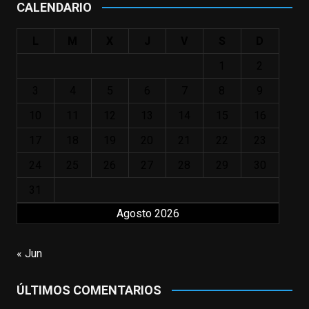
CALENDARIO
#ElIndomableWillHunting
e
...
See More
L
M
X
J
V
S
D
IN MEMORIAM ROBIN WILLIAMS
(1951-2014)
1
2
enclavedecine.com
Puede que sus últimos años no hiciesen
3
4
5
6
7
8
9
justicia a todo su filmografía anterior.
10
11
12
13
14
15
16
Pero nadie podrá quitarle nunca su
incalculable valor icónico y emotivo para
17
18
19
20
21
22
23
toda una generación.
24
25
26
27
28
29
30
View on Facebook
·
Share
31
Agosto 2026
EnClave de Cine
updated their status.
3 weeks ago
« Jun
This content isn't available right now
ÚLTIMOS COMENTARIOS
When this happens, it's usually because
the owner only shared it with a small