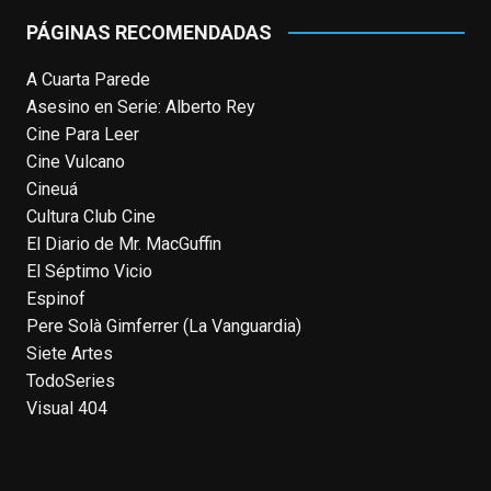
Emmy y al
...
See More
PÁGINAS RECOMENDADAS
Photo
A Cuarta Parede
View on Facebook
·
Share
Asesino en Serie: Alberto Rey
Cine Para Leer
EnClave de Cine
Cine Vulcano
4 weeks ago
Cineuá
Hoy cumple 70 años Tom Hanks, uno de
Cultura Club Cine
los actores más aclamados, versátiles y
El Diario de Mr. MacGuffin
queridos de las últimas décadas, ganador
El Séptimo Vicio
de dos Oscar (consecutivos). Es difícil
Espinof
escoger sus mejores interpretaciones, pero
Pere Solà Gimferrer (La Vanguardia)
aquí va una humilde intento. ¿Qué pensáis
Siete Artes
vosotros?
enclavedecine.com/tag/tom-
TodoSeries
hanks
Visual 404
Photo
View on Facebook
·
Share