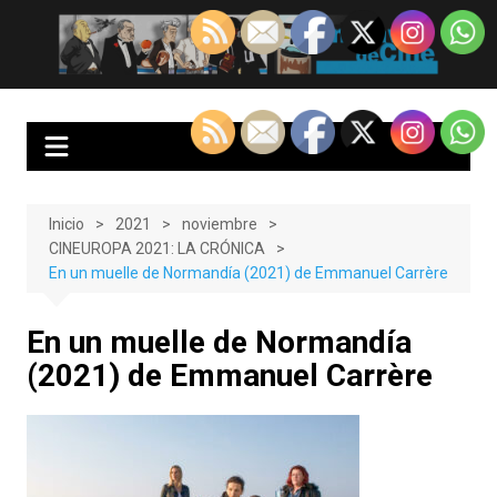
Saltar
al
EnClave de Cine
Crítica cinematográfica y audiovisual. Punto de encuentro para los
contenido
amantes del cine y las series
Inicio
2021
noviembre
CINEUROPA 2021: LA CRÓNICA
En un muelle de Normandía (2021) de Emmanuel Carrère
En un muelle de Normandía
(2021) de Emmanuel Carrère