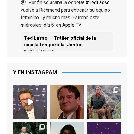
¡Por fin se acaba la espera!
#TedLasso
vuelve a Richmond para entrenar su equipo
feminino... y mucho más. Estreno este
miércoles, día 5, en
Apple TV
.
Ted Lasso — Tráiler oficial de la
cuarta temporada: Juntos
www.youtube.com
De los productores ejecutivos Bill
Lawrence y Jason Sudeikis, Ted L...
Y EN INSTAGRAM
Video
View on Facebook
·
Share
EnClave de Cine
2 weeks ago
Sobrecogidos por la noticia de la muerte
de Manolo Solo, camaleónico actor andaluz