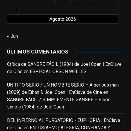
que los adolescentes desearíamos tomar
nuestras primeras cañas". Así despedíamos
31
a Robin Williams en agosto de 2014, tras su
Agosto 2026
trágica muerte. Hoy el actor
estadounidense, leyenda por sus papeles
« Jun
en
#ElClubdelosPoetasMuertos
,
#SeñoraDoubtfire
o
ÚLTIMOS COMENTARIOS
#ElIndomableWillHunting
e
...
See More
Crítica de SANGRE FÁCIL (1984) de Joel Coen | EnClave
IN MEMORIAM ROBIN WILLIAMS
de Cine
en
ESPECIAL ORSON WELLES
(1951-2014)
enclavedecine.com
Puede que sus últimos años no hiciesen
UN TIPO SERIO / UN HOMBRE SERIO – A serious man
justicia a todo su filmografía anterior.
(2009) de Ethan & Joel Coen | EnClave de Cine
en
Pero nadie podrá quitarle nunca su
SANGRE FÁCIL / SIMPLEMENTE SANGRE – Blood
incalculable valor icónico y emotivo para
simple (1984) de Joel Coen
toda una generación.
DEL INFIERNO AL PURGATORIO - EUPHORIA | EnClave
View on Facebook
·
Share
de Cine
en
ENTUSIASMO, ALEGRÍA, CONFIANZA Y…