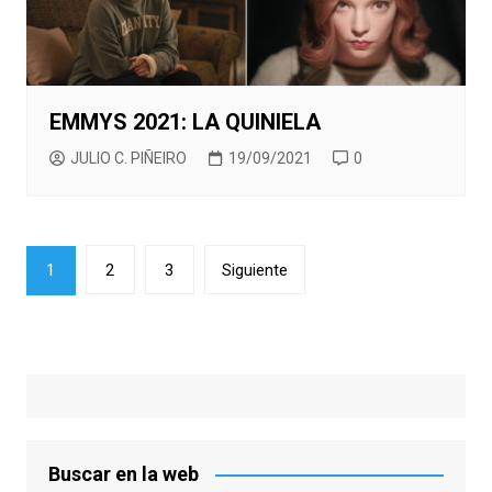
EMMYS 2021: LA QUINIELA
JULIO C. PIÑEIRO
19/09/2021
0
Paginación
1
2
3
Siguiente
de
entradas
Buscar en la web