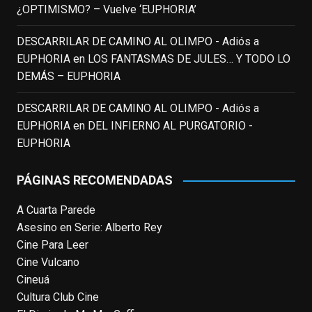
¿OPTIMISMO? – Vuelve ‘EUPHORIA’
EnClave de Cine
updated their status.
4 weeks ago
DESCARRILAR DE CAMINO AL OLIMPO - Adiós a
EUPHORIA
en
LOS FANTASMAS DE JULES… Y TODO LO
DEMÁS – EUPHORIA
This content isn't available right now
When this happens, it's usually because
DESCARRILAR DE CAMINO AL OLIMPO - Adiós a
the owner only shared it with a small
EUPHORIA
en
DEL INFIERNO AL PURGATORIO -
group of people, changed who can see it
or it's been deleted.
EUPHORIA
View on Facebook
·
Share
PÁGINAS RECOMENDADAS
A Cuarta Parede
EnClave de Cine
Asesino en Serie: Alberto Rey
4 weeks ago
Cine Para Leer
Fallece a los 78 años el actor
Cine Vulcano
neozelandés Sam Neill. Aunque empezó a
Cineuá
ganar fama en la televisión en los ochenta
Cultura Club Cine
como el espía
#Reilly
en la miniserie