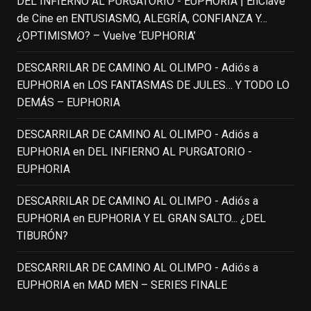
DEL INFIERNO AL PURGATORIO - EUPHORIA | EnClave
group of people, changed who can see it
de Cine
en
ENTUSIASMO, ALEGRÍA, CONFIANZA Y…
or it's been deleted.
¿OPTIMISMO? – Vuelve ‘EUPHORIA’
View on Facebook
·
Share
DESCARRILAR DE CAMINO AL OLIMPO - Adiós a
EUPHORIA
en
LOS FANTASMAS DE JULES… Y TODO LO
EnClave de Cine
DEMÁS – EUPHORIA
3 weeks ago
Fallece a los 78 años el actor
DESCARRILAR DE CAMINO AL OLIMPO - Adiós a
neozelandés Sam Neill. Aunque empezó a
EUPHORIA
en
DEL INFIERNO AL PURGATORIO -
ganar fama en la televisión en los ochenta
EUPHORIA
como el espía
#Reilly
en la miniserie
DESCARRILAR DE CAMINO AL OLIMPO - Adiós a
homónima (por la que se llevó su primera
EUPHORIA
en
EUPHORIA Y EL GRAN SALTO... ¿DEL
nominación al Emmy), su verdadera
TIBURÓN?
relevancia internacional le llegó en los
noventa gracias a
#ParqueJurásico
,
DESCARRILAR DE CAMINO AL OLIMPO - Adiós a
#LaCazaDelOctubreRojo
,
#elpiano
o el
EUPHORIA
en
MAD MEN – SERIES FINALE
telefilm
#Merlín
, por la que fue nominado al
Emmy y al
...
See More