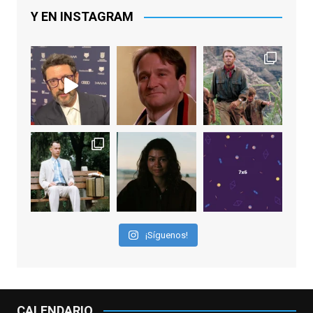
principal por Una Quinta Por
...
See More
Y EN INSTAGRAM
Video
View on Facebook
·
Share
EnClave de Cine
2 weeks ago
"El adulto divertido y juguetón que todos
los niños querríamos tener en nuestras
familias, el carroza cachondo mental con el
que los adolescentes desearíamos tomar
nuestras primeras cañas". Así despedíamos
a Robin Williams en agosto de 2014, tras su
¡Síguenos!
trágica muerte. Hoy el actor
estadounidense, leyenda por sus papeles
en
#ElClubdelosPoetasMuertos
,
#SeñoraDoubtfire
o
CALENDARIO