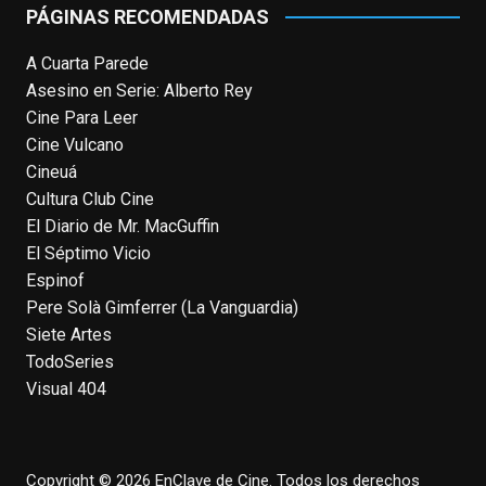
PÁGINAS RECOMENDADAS
Photo
A Cuarta Parede
View on Facebook
·
Share
Asesino en Serie: Alberto Rey
Cine Para Leer
EnClave de Cine
Cine Vulcano
4 weeks ago
Cineuá
Hoy cumple 70 años Tom Hanks, uno de
Cultura Club Cine
los actores más aclamados, versátiles y
El Diario de Mr. MacGuffin
queridos de las últimas décadas, ganador
El Séptimo Vicio
de dos Oscar (consecutivos). Es difícil
Espinof
escoger sus mejores interpretaciones, pero
Pere Solà Gimferrer (La Vanguardia)
aquí va una humilde intento. ¿Qué pensáis
Siete Artes
vosotros?
enclavedecine.com/tag/tom-
TodoSeries
hanks
Visual 404
Photo
View on Facebook
·
Share
Copyright © 2026 EnClave de Cine. Todos los derechos