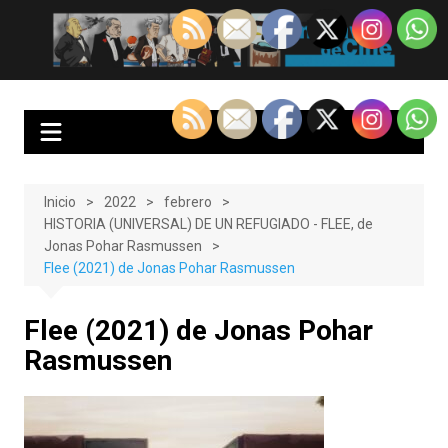
Saltar
al
EnClave de Cine
Crítica cinematográfica y audiovisual. Punto de encuentro para los
contenido
amantes del cine y las series
Inicio
2022
febrero
HISTORIA (UNIVERSAL) DE UN REFUGIADO - FLEE, de
Jonas Pohar Rasmussen
Flee (2021) de Jonas Pohar Rasmussen
Flee (2021) de Jonas Pohar
Rasmussen