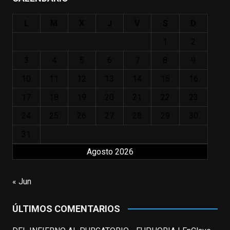
#ElIndomableWillHunting
e
...
See More
L
M
X
J
V
S
D
IN MEMORIAM ROBIN WILLIAMS
(1951-2014)
1
2
enclavedecine.com
Puede que sus últimos años no hiciesen
3
4
5
6
7
8
9
justicia a todo su filmografía anterior.
10
11
12
13
14
15
16
Pero nadie podrá quitarle nunca su
incalculable valor icónico y emotivo para
17
18
19
20
21
22
23
toda una generación.
24
25
26
27
28
29
30
View on Facebook
·
Share
31
Agosto 2026
EnClave de Cine
updated their status.
3 weeks ago
« Jun
This content isn't available right now
ÚLTIMOS COMENTARIOS
When this happens, it's usually because
the owner only shared it with a small