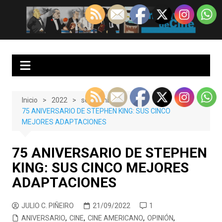
Saltar
al
EnClave de Cine
Crítica cinematográfica y audiovisual. Punto de encuentro para los
contenido
amantes del cine y las series
Inicio
2022
septiembre
75 ANIVERSARIO DE STEPHEN KING: SUS CINCO
MEJORES ADAPTACIONES
75 ANIVERSARIO DE STEPHEN
KING: SUS CINCO MEJORES
ADAPTACIONES
JULIO C. PIÑEIRO
21/09/2022
1
ANIVERSARIO
,
CINE
,
CINE AMERICANO
,
OPINIÓN
,