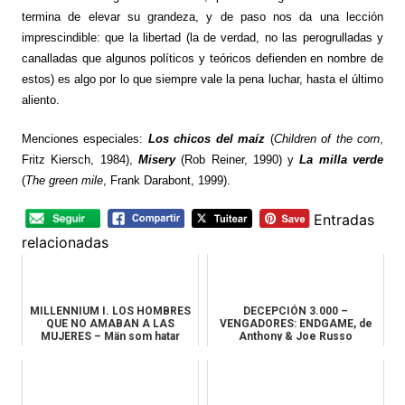
termina de elevar su grandeza, y de paso nos da una lección
imprescindible: que la libertad (la de verdad, no las perogrulladas y
canalladas que algunos políticos y teóricos defienden en nombre de
estos) es algo por lo que siempre vale la pena luchar, hasta el último
aliento.
Menciones especiales:
Los chicos del maíz
(
Children of the corn
,
Fritz Kiersch, 1984),
Misery
(Rob Reiner, 1990) y
La milla verde
(
The green mile
, Frank Darabont, 1999).
Entradas
relacionadas
MILLENNIUM I. LOS HOMBRES
DECEPCIÓN 3.000 –
QUE NO AMABAN A LAS
VENGADORES: ENDGAME, de
MUJERES – Män som hatar
Anthony & Joe Russo
kvinnor. M...