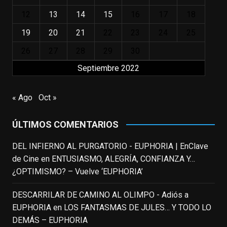
12
13
14
15
16
17
18
"El adulto divertido y juguetón que todos
los niños querríamos tener en nuestras
19
20
21
22
23
24
25
familias, el carroza cachondo mental con el
26
27
28
29
30
que los adolescentes desearíamos tomar
Septiembre 2022
nuestras primeras cañas". Así despedíamos
a Robin Williams en agosto de 2014, tras su
trágica muerte. Hoy el actor
« Ago
Oct »
estadounidense, leyenda por sus papeles
en
#ElClubdelosPoetasMuertos
,
ÚLTIMOS COMENTARIOS
#SeñoraDoubtfire
o
#ElIndomableWillHunting
e
...
DEL INFIERNO AL PURGATORIO - EUPHORIA | EnClave
See More
de Cine
en
ENTUSIASMO, ALEGRÍA, CONFIANZA Y…
IN MEMORIAM ROBIN WILLIAMS
¿OPTIMISMO? – Vuelve ‘EUPHORIA’
(1951-2014)
enclavedecine.com
DESCARRILAR DE CAMINO AL OLIMPO - Adiós a
Puede que sus últimos años no hiciesen
EUPHORIA
en
LOS FANTASMAS DE JULES… Y TODO LO
justicia a todo su filmografía anterior.
DEMÁS – EUPHORIA
Pero nadie podrá quitarle nunca su