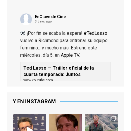
EnClave de Cine
3 days ago
¡Por fin se acaba la espera!
#TedLasso
vuelve a Richmond para entrenar su equipo
feminino... y mucho más. Estreno este
miércoles, día 5, en
Apple TV
.
Ted Lasso — Tráiler oficial de la
cuarta temporada: Juntos
www.youtube.com
De los productores ejecutivos Bill
Lawrence y Jason Sudeikis, Ted L...
Y EN INSTAGRAM
Video
View on Facebook
·
Share