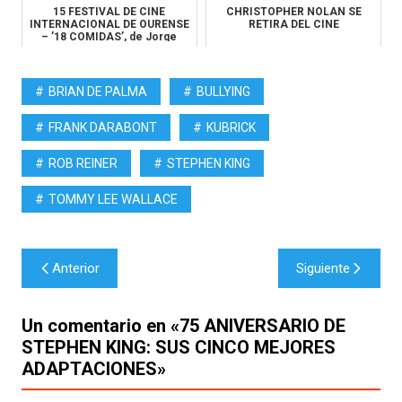
15 FESTIVAL DE CINE
CHRISTOPHER NOLAN SE
INTERNACIONAL DE OURENSE
RETIRA DEL CINE
– ’18 COMIDAS’, de Jorge
Coira
BRIAN DE PALMA
BULLYING
FRANK DARABONT
KUBRICK
ROB REINER
STEPHEN KING
TOMMY LEE WALLACE
Navegación
Anterior
Siguiente
de
entradas
Un comentario en «
75 ANIVERSARIO DE
STEPHEN KING: SUS CINCO MEJORES
ADAPTACIONES
»