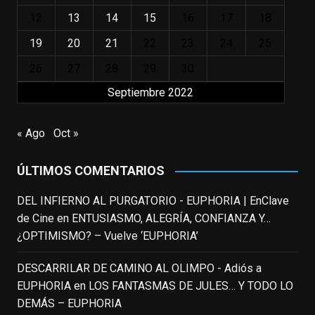
12
13
14
15
16
17
18
"El adulto divertido y juguetón que todos
los niños querríamos tener en nuestras
19
20
21
22
23
24
25
familias, el carroza cachondo mental con el
26
27
28
29
30
que los adolescentes desearíamos tomar
Septiembre 2022
nuestras primeras cañas". Así despedíamos
a Robin Williams en agosto de 2014, tras su
trágica muerte. Hoy el actor
« Ago
Oct »
estadounidense, leyenda por sus papeles
en
#ElClubdelosPoetasMuertos
,
ÚLTIMOS COMENTARIOS
#SeñoraDoubtfire
o
#ElIndomableWillHunting
e
...
DEL INFIERNO AL PURGATORIO - EUPHORIA | EnClave
See More
de Cine
en
ENTUSIASMO, ALEGRÍA, CONFIANZA Y…
IN MEMORIAM ROBIN WILLIAMS
¿OPTIMISMO? – Vuelve ‘EUPHORIA’
(1951-2014)
enclavedecine.com
DESCARRILAR DE CAMINO AL OLIMPO - Adiós a
Puede que sus últimos años no hiciesen
EUPHORIA
en
LOS FANTASMAS DE JULES… Y TODO LO
justicia a todo su filmografía anterior.
DEMÁS – EUPHORIA
Pero nadie podrá quitarle nunca su