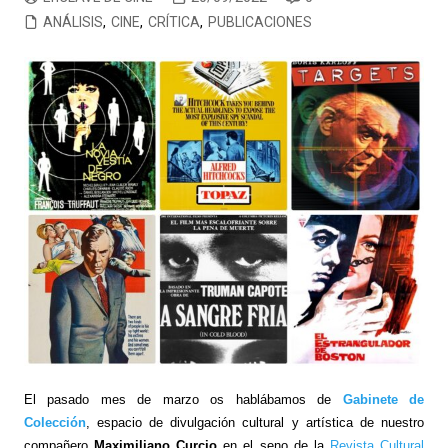
ANÁLISIS
,
CINE
,
CRÍTICA
,
PUBLICACIONES
El pasado mes de marzo os hablábamos de
Gabinete de
Colección
, espacio de divulgación cultural y artística de nuestro
compañero
Maximiliano Curcio
en el seno de la
Revista Cultural