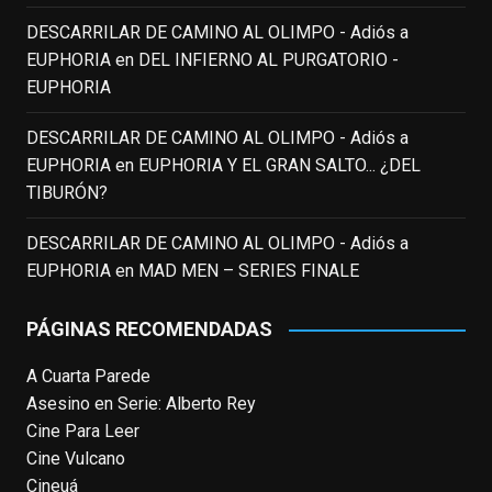
incalculable valor icónico y emotivo para
DESCARRILAR DE CAMINO AL OLIMPO - Adiós a
toda una generación.
EUPHORIA
en
DEL INFIERNO AL PURGATORIO -
View on Facebook
·
Share
EUPHORIA
DESCARRILAR DE CAMINO AL OLIMPO - Adiós a
EnClave de Cine
updated their status.
EUPHORIA
en
EUPHORIA Y EL GRAN SALTO... ¿DEL
3 weeks ago
TIBURÓN?
This content isn't available right now
DESCARRILAR DE CAMINO AL OLIMPO - Adiós a
When this happens, it's usually because
EUPHORIA
en
MAD MEN – SERIES FINALE
the owner only shared it with a small
group of people, changed who can see it
PÁGINAS RECOMENDADAS
or it's been deleted.
A Cuarta Parede
View on Facebook
·
Share
Asesino en Serie: Alberto Rey
Cine Para Leer
EnClave de Cine
Cine Vulcano
4 weeks ago
Cineuá