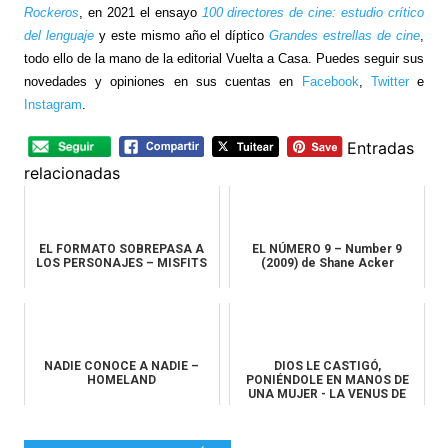
Rockeros
, en 2021 el ensayo
100 directores de cine: estudio crítico
del lenguaje
y este mismo año el díptico
Grandes estrellas de cine
,
todo ello de la mano de la editorial Vuelta a Casa. Puedes seguir sus
novedades y opiniones en sus cuentas
en
Facebook
,
Twitter
e
Instagram
.
Entradas
relacionadas
EL FORMATO SOBREPASA A
EL NÚMERO 9 – Number 9
LOS PERSONAJES – MISFITS
(2009) de Shane Acker
NADIE CONOCE A NADIE –
DIOS LE CASTIGÓ,
HOMELAND
PONIÉNDOLE EN MANOS DE
UNA MUJER - LA VENUS DE
LAS PIELES, de R...