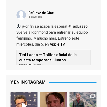
EnClave de Cine
4 days ago
¡Por fin se acaba la espera!
#TedLasso
vuelve a Richmond para entrenar su equipo
feminino... y mucho más. Estreno este
miércoles, día 5, en
Apple TV
.
Ted Lasso — Tráiler oficial de la
cuarta temporada: Juntos
www.youtube.com
De los productores ejecutivos Bill
Lawrence y Jason Sudeikis, Ted L...
Y EN INSTAGRAM
Video
View on Facebook
·
Share