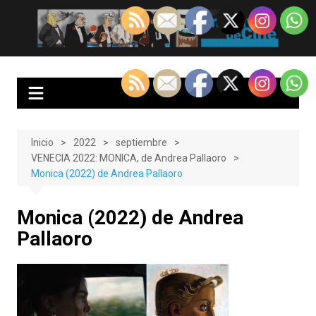
Saltar
al
EnClave de Cine
Crítica cinematográfica y audiovisual. Punto de encuentro para los
contenido
amantes del cine y las series
Inicio
2022
septiembre
VENECIA 2022: MONICA, de Andrea Pallaoro
Monica (2022) de Andrea Pallaoro
Monica (2022) de Andrea
Pallaoro