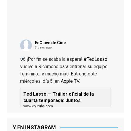
EnClave de Cine
3 days ago
¡Por fin se acaba la espera!
#TedLasso
vuelve a Richmond para entrenar su equipo
feminino... y mucho más. Estreno este
miércoles, día 5, en
Apple TV
.
Ted Lasso — Tráiler oficial de la
cuarta temporada: Juntos
www.youtube.com
De los productores ejecutivos Bill
Lawrence y Jason Sudeikis, Ted L...
Y EN INSTAGRAM