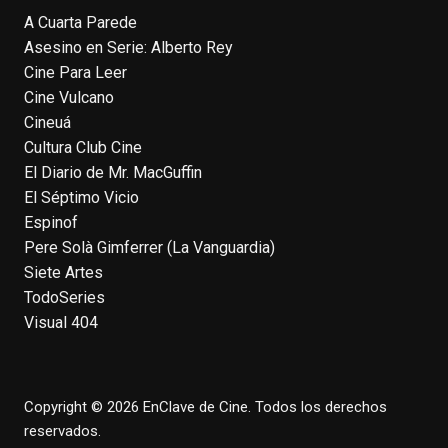
A Cuarta Parede
Asesino en Serie: Alberto Rey
EnClave de Cine
Cine Para Leer
4 weeks ago
Cine Vulcano
Fallece a los 78 años el actor
Cineuá
neozelandés Sam Neill. Aunque empezó a
Cultura Club Cine
ganar fama en la televisión en los ochenta
El Diario de Mr. MacGuffin
como el espía
#Reilly
en la miniserie
El Séptimo Vicio
homónima (por la que se llevó su primera
Espinof
nominación al Emmy), su verdadera
Pere Solà Gimferrer (La Vanguardia)
relevancia internacional le llegó en los
Siete Artes
noventa gracias a
#ParqueJurásico
,
TodoSeries
#LaCazaDelOctubreRojo
,
#elpiano
o el
Visual 404
telefilm
#Merlín
, por la que fue nominado al
Emmy y al
...
See More
Photo
Copyright © 2026 EnClave de Cine. Todos los derechos
View on Facebook
·
Share
reservados.