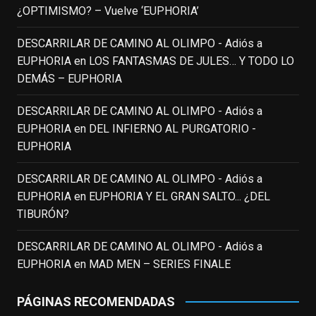
enclavedecine.com
¿OPTIMISMO? – Vuelve ‘EUPHORIA’
Puede que sus últimos años no hiciesen
justicia a todo su filmografía anterior.
DESCARRILAR DE CAMINO AL OLIMPO - Adiós a
Pero nadie podrá quitarle nunca su
EUPHORIA
en
LOS FANTASMAS DE JULES… Y TODO LO
incalculable valor icónico y emotivo para
DEMÁS – EUPHORIA
toda una generación.
DESCARRILAR DE CAMINO AL OLIMPO - Adiós a
View on Facebook
·
Share
EUPHORIA
en
DEL INFIERNO AL PURGATORIO -
EUPHORIA
EnClave de Cine
updated their status.
3 weeks ago
DESCARRILAR DE CAMINO AL OLIMPO - Adiós a
EUPHORIA
en
EUPHORIA Y EL GRAN SALTO... ¿DEL
TIBURÓN?
This content isn't available right now
When this happens, it's usually because
DESCARRILAR DE CAMINO AL OLIMPO - Adiós a
the owner only shared it with a small
EUPHORIA
en
MAD MEN – SERIES FINALE
group of people, changed who can see it
or it's been deleted.
PÁGINAS RECOMENDADAS
View on Facebook
·
Share