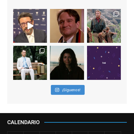
Video
View on Facebook
·
Share
EnClave de Cine
1 week ago
Sobrecogidos por la noticia de la muerte
de Manolo Solo, camaleónico actor andaluz
que nos ha brindado varias de las
interpretaciones más logradas de los
últimos años, tanto en cine como en
televisión. Ganó el Goya al Mejor Actor de
¡Síguenos!
Reparto en 2026 por Tarde para la Ira, y fue
nominado hasta en otras cuatro ocasiones
(la última, en esta última edición, como actor
principal por Una Quinta Por
...
See More
CALENDARIO
Video