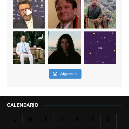
EnClave de Cine
2 weeks ago
"El adulto divertido y juguetón que todos
los niños querríamos tener en nuestras
familias, el carroza cachondo mental con el
que los adolescentes desearíamos tomar
nuestras primeras cañas". Así despedíamos
a Robin Williams en agosto de 2014, tras su
¡Síguenos!
trágica muerte. Hoy el actor
estadounidense, leyenda por sus papeles
en
#ElClubdelosPoetasMuertos
,
#SeñoraDoubtfire
o
CALENDARIO
#ElIndomableWillHunting
e
...
See More
L
M
X
J
V
S
D
IN MEMORIAM ROBIN WILLIAMS
(1951-2014)