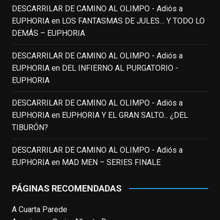
DESCARRILAR DE CAMINO AL OLIMPO - Adiós a
EUPHORIA
en
LOS FANTASMAS DE JULES… Y TODO LO
EnClave de Cine
DEMÁS – EUPHORIA
3 weeks ago
Fallece a los 78 años el actor
DESCARRILAR DE CAMINO AL OLIMPO - Adiós a
neozelandés Sam Neill. Aunque empezó a
EUPHORIA
en
DEL INFIERNO AL PURGATORIO -
ganar fama en la televisión en los ochenta
EUPHORIA
como el espía
#Reilly
en la miniserie
DESCARRILAR DE CAMINO AL OLIMPO - Adiós a
homónima (por la que se llevó su primera
EUPHORIA
en
EUPHORIA Y EL GRAN SALTO... ¿DEL
nominación al Emmy), su verdadera
TIBURÓN?
relevancia internacional le llegó en los
noventa gracias a
#ParqueJurásico
,
DESCARRILAR DE CAMINO AL OLIMPO - Adiós a
#LaCazaDelOctubreRojo
,
#elpiano
o el
EUPHORIA
en
MAD MEN – SERIES FINALE
telefilm
#Merlín
, por la que fue nominado al
Emmy y al
...
See More
PÁGINAS RECOMENDADAS
Photo
A Cuarta Parede
View on Facebook
·
Share