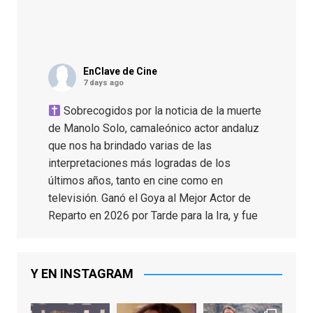
EnClave de Cine
7 days ago
Sobrecogidos por la noticia de la muerte
de Manolo Solo, camaleónico actor andaluz
que nos ha brindado varias de las
interpretaciones más logradas de los
últimos años, tanto en cine como en
televisión. Ganó el Goya al Mejor Actor de
Reparto en 2026 por Tarde para la Ira, y fue
nominado hasta en otras cuatro ocasiones
(la última, en esta última edición, como actor
principal por Una Quinta Por
...
See More
Y EN INSTAGRAM
Video
View on Facebook
·
Share