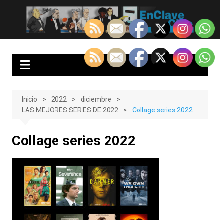
Saltar
al
EnClave de Cine
Crítica cinematográfica y audiovisual. Punto de encuentro para los
contenido
amantes del cine y las series
Inicio
2022
diciembre
LAS MEJORES SERIES DE 2022
Collage series 2022
Collage series 2022