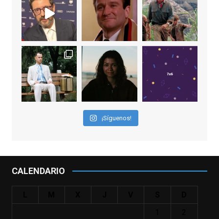
EnClave de Cine
1 week ago
Sobrecogidos por la noticia de la muerte
de Manolo Solo, camaleónico actor andaluz
que nos ha brindado varias de las
interpretaciones más logradas de los
últimos años, tanto en cine como en
televisión. Ganó el Goya al Mejor Actor de
¡Síguenos!
Reparto en 2026 por Tarde para la Ira, y fue
nominado hasta en otras cuatro ocasiones
(la última, en esta última edición, como actor
principal por Una Quinta Por
...
See More
CALENDARIO
Video
View on Facebook
·
Share
L
M
X
J
V
S
D
1
2