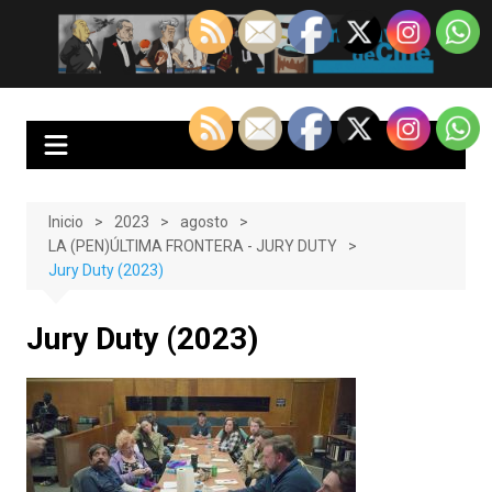
Saltar
al
EnClave de Cine
Crítica cinematográfica y audiovisual. Punto de encuentro para los
contenido
amantes del cine y las series
Inicio
2023
agosto
LA (PEN)ÚLTIMA FRONTERA - JURY DUTY
Jury Duty (2023)
Jury Duty (2023)