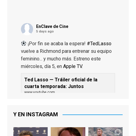
EnClave de Cine
5 days ago
¡Por fin se acaba la espera!
#TedLasso
vuelve a Richmond para entrenar su equipo
feminino... y mucho más. Estreno este
miércoles, día 5, en
Apple TV
.
Ted Lasso — Tráiler oficial de la
cuarta temporada: Juntos
www.youtube.com
De los productores ejecutivos Bill
Lawrence y Jason Sudeikis, Ted L...
Y EN INSTAGRAM
Video
View on Facebook
·
Share