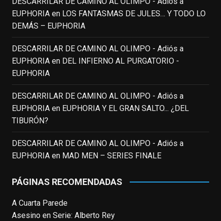
DESCARRILAR DE CAMINO AL OLIMPO - Adiós a
Pero nadie podrá quitarle nunca su
EUPHORIA
en
LOS FANTASMAS DE JULES… Y TODO LO
incalculable valor icónico y emotivo para
DEMÁS – EUPHORIA
toda una generación.
DESCARRILAR DE CAMINO AL OLIMPO - Adiós a
View on Facebook
·
Share
EUPHORIA
en
DEL INFIERNO AL PURGATORIO -
EUPHORIA
EnClave de Cine
updated their status.
3 weeks ago
DESCARRILAR DE CAMINO AL OLIMPO - Adiós a
EUPHORIA
en
EUPHORIA Y EL GRAN SALTO... ¿DEL
TIBURÓN?
This content isn't available right now
When this happens, it's usually because
DESCARRILAR DE CAMINO AL OLIMPO - Adiós a
the owner only shared it with a small
EUPHORIA
en
MAD MEN – SERIES FINALE
group of people, changed who can see it
or it's been deleted.
PÁGINAS RECOMENDADAS
View on Facebook
·
Share
A Cuarta Parede
Asesino en Serie: Alberto Rey
EnClave de Cine