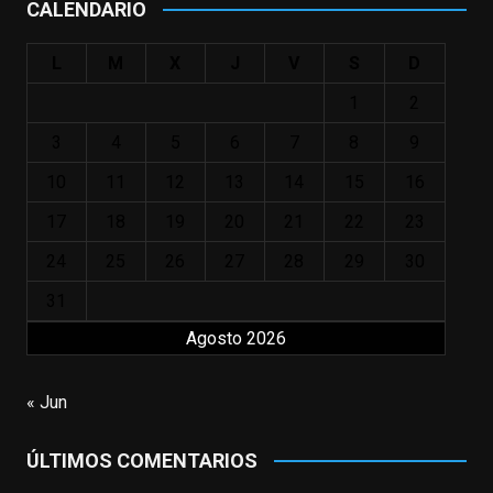
CALENDARIO
#ElIndomableWillHunting
e
...
See More
L
M
X
J
V
S
D
IN MEMORIAM ROBIN WILLIAMS
(1951-2014)
1
2
enclavedecine.com
Puede que sus últimos años no hiciesen
3
4
5
6
7
8
9
justicia a todo su filmografía anterior.
10
11
12
13
14
15
16
Pero nadie podrá quitarle nunca su
incalculable valor icónico y emotivo para
17
18
19
20
21
22
23
toda una generación.
24
25
26
27
28
29
30
View on Facebook
·
Share
31
Agosto 2026
EnClave de Cine
updated their status.
3 weeks ago
« Jun
This content isn't available right now
ÚLTIMOS COMENTARIOS
When this happens, it's usually because
the owner only shared it with a small