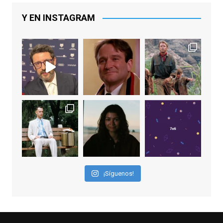
(la última, en esta última edición, como actor
principal por Una Quinta Por
...
See More
Y EN INSTAGRAM
Video
View on Facebook
·
Share
EnClave de Cine
2 weeks ago
"El adulto divertido y juguetón que todos
los niños querríamos tener en nuestras
familias, el carroza cachondo mental con el
que los adolescentes desearíamos tomar
nuestras primeras cañas". Así despedíamos
a Robin Williams en agosto de 2014, tras su
¡Síguenos!
trágica muerte. Hoy el actor
estadounidense, leyenda por sus papeles
en
#ElClubdelosPoetasMuertos
,
#SeñoraDoubtfire
o