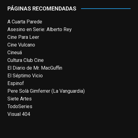
Emmy y al
...
See More
PÁGINAS RECOMENDADAS
Photo
A Cuarta Parede
View on Facebook
·
Share
Asesino en Serie: Alberto Rey
Cine Para Leer
EnClave de Cine
Cine Vulcano
4 weeks ago
Cineuá
Hoy cumple 70 años Tom Hanks, uno de
Cultura Club Cine
los actores más aclamados, versátiles y
El Diario de Mr. MacGuffin
queridos de las últimas décadas, ganador
El Séptimo Vicio
de dos Oscar (consecutivos). Es difícil
Espinof
escoger sus mejores interpretaciones, pero
Pere Solà Gimferrer (La Vanguardia)
aquí va una humilde intento. ¿Qué pensáis
Siete Artes
vosotros?
enclavedecine.com/tag/tom-
TodoSeries
hanks
Visual 404
Photo
View on Facebook
·
Share