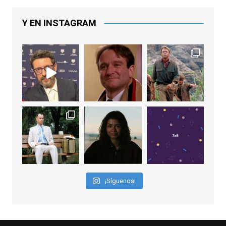
Lawrence y Jason Sudeikis, Ted L...
Y EN INSTAGRAM
Video
View on Facebook
·
Share
EnClave de Cine
1 week ago
Sobrecogidos por la noticia de la muerte
de Manolo Solo, camaleónico actor andaluz
que nos ha brindado varias de las
interpretaciones más logradas de los
últimos años, tanto en cine como en
televisión. Ganó el Goya al Mejor Actor de
¡Síguenos!
Reparto en 2026 por Tarde para la Ira, y fue
nominado hasta en otras cuatro ocasiones
(la última, en esta última edición, como actor
principal por Una Quinta Por
...
See More