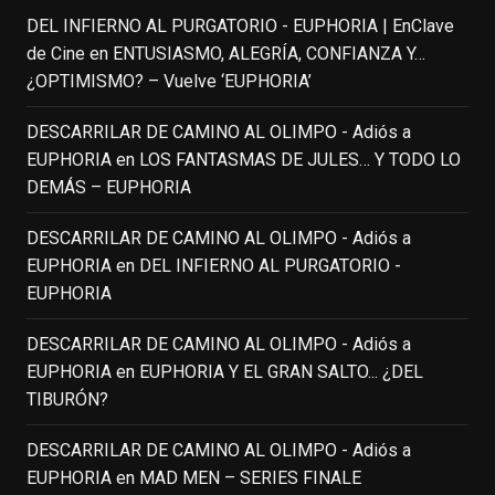
DEL INFIERNO AL PURGATORIO - EUPHORIA | EnClave
IN MEMORIAM ROBIN WILLIAMS
de Cine
en
ENTUSIASMO, ALEGRÍA, CONFIANZA Y…
(1951-2014)
enclavedecine.com
¿OPTIMISMO? – Vuelve ‘EUPHORIA’
Puede que sus últimos años no hiciesen
justicia a todo su filmografía anterior.
DESCARRILAR DE CAMINO AL OLIMPO - Adiós a
Pero nadie podrá quitarle nunca su
EUPHORIA
en
LOS FANTASMAS DE JULES… Y TODO LO
incalculable valor icónico y emotivo para
DEMÁS – EUPHORIA
toda una generación.
DESCARRILAR DE CAMINO AL OLIMPO - Adiós a
View on Facebook
·
Share
EUPHORIA
en
DEL INFIERNO AL PURGATORIO -
EUPHORIA
EnClave de Cine
updated their status.
3 weeks ago
DESCARRILAR DE CAMINO AL OLIMPO - Adiós a
EUPHORIA
en
EUPHORIA Y EL GRAN SALTO... ¿DEL
TIBURÓN?
This content isn't available right now
When this happens, it's usually because
DESCARRILAR DE CAMINO AL OLIMPO - Adiós a
the owner only shared it with a small
EUPHORIA
en
MAD MEN – SERIES FINALE
group of people, changed who can see it