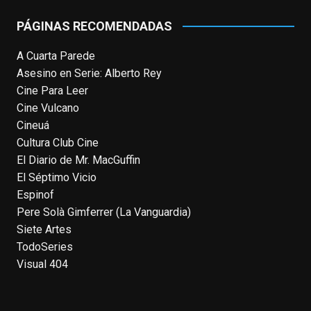
or it's been deleted.
PÁGINAS RECOMENDADAS
View on Facebook
·
Share
A Cuarta Parede
Asesino en Serie: Alberto Rey
EnClave de Cine
Cine Para Leer
4 weeks ago
Cine Vulcano
Fallece a los 78 años el actor
Cineuá
neozelandés Sam Neill. Aunque empezó a
Cultura Club Cine
ganar fama en la televisión en los ochenta
El Diario de Mr. MacGuffin
como el espía
#Reilly
en la miniserie
El Séptimo Vicio
homónima (por la que se llevó su primera
Espinof
nominación al Emmy), su verdadera
Pere Solà Gimferrer (La Vanguardia)
relevancia internacional le llegó en los
Siete Artes
noventa gracias a
#ParqueJurásico
,
TodoSeries
#LaCazaDelOctubreRojo
,
#elpiano
o el
Visual 404
telefilm
#Merlín
, por la que fue nominado al
Emmy y al
...
See More