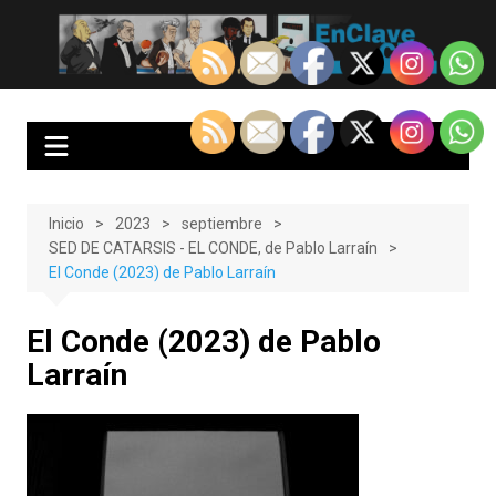
Saltar
al
EnClave de Cine
Crítica cinematográfica y audiovisual. Punto de encuentro para los
contenido
amantes del cine y las series
Inicio
2023
septiembre
SED DE CATARSIS - EL CONDE, de Pablo Larraín
El Conde (2023) de Pablo Larraín
El Conde (2023) de Pablo
Larraín