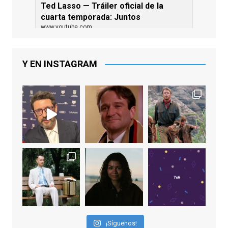
Ted Lasso — Tráiler oficial de la
cuarta temporada: Juntos
www.youtube.com
De los productores ejecutivos Bill
Lawrence y Jason Sudeikis, Ted L...
Y EN INSTAGRAM
Video
View on Facebook
·
Share
EnClave de Cine
1 week ago
Sobrecogidos por la noticia de la muerte
de Manolo Solo, camaleónico actor andaluz
que nos ha brindado varias de las
interpretaciones más logradas de los
últimos años, tanto en cine como en
televisión. Ganó el Goya al Mejor Actor de
¡Síguenos!