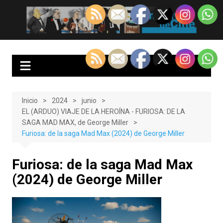
Saltar
al
EnClave de Cine
Crítica cinematográfica y audiovisual. Punto de encuentro para los
contenido
amantes del cine y las series
Inicio
2024
junio
EL (ARDUO) VIAJE DE LA HEROÍNA - FURIOSA: DE LA
SAGA MAD MAX, de George Miller
Furiosa: de la saga Mad Max (2024) de George Miller
Furiosa: de la saga Mad Max
(2024) de George Miller