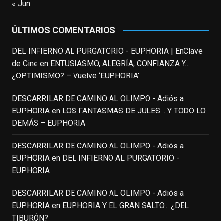
« Jun
en
#ElClubdelosPoetasMuertos
,
#SeñoraDoubtfire
o
ÚLTIMOS COMENTARIOS
#ElIndomableWillHunting
e
...
See More
DEL INFIERNO AL PURGATORIO - EUPHORIA | EnClave
IN MEMORIAM ROBIN WILLIAMS
de Cine
en
ENTUSIASMO, ALEGRÍA, CONFIANZA Y…
(1951-2014)
enclavedecine.com
¿OPTIMISMO? – Vuelve ‘EUPHORIA’
Puede que sus últimos años no hiciesen
justicia a todo su filmografía anterior.
DESCARRILAR DE CAMINO AL OLIMPO - Adiós a
Pero nadie podrá quitarle nunca su
EUPHORIA
en
LOS FANTASMAS DE JULES… Y TODO LO
incalculable valor icónico y emotivo para
DEMÁS – EUPHORIA
toda una generación.
DESCARRILAR DE CAMINO AL OLIMPO - Adiós a
View on Facebook
·
Share
EUPHORIA
en
DEL INFIERNO AL PURGATORIO -
EUPHORIA
EnClave de Cine
updated their status.
3 weeks ago
DESCARRILAR DE CAMINO AL OLIMPO - Adiós a
EUPHORIA
en
EUPHORIA Y EL GRAN SALTO... ¿DEL
TIBURÓN?
This content isn't available right now