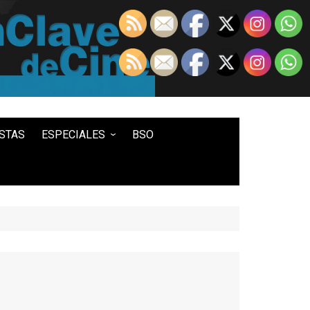
STAS
ESPECIALES
BSO
LO MEJOR DE...
100 ENTRADAS
500 ENTRADAS
IN MEMORIAM DAVID LYNCH
HISTORIA DEL WESTERN
STAR WARS
TWIN PEAKS