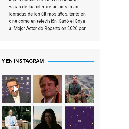
varias de las interpretaciones más
logradas de los últimos años, tanto en
cine como en televisión. Ganó el Goya
al Mejor Actor de Reparto en 2026 por
Tarde para la Ira, y fue nominado hasta
en otras cuatro ocasiones (la última,
en esta última edición, como actor
principal por Una Quinta Por
...
See More
Y EN INSTAGRAM
Video
View on Facebook
·
Share
EnClave de Cine
2 weeks ago
"El adulto divertido y juguetón que
todos los niños querríamos tener en
nuestras familias, el carroza cachondo