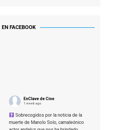
EN FACEBOOK
EnClave de Cine
1 week ago
Sobrecogidos por la noticia de la
muerte de Manolo Solo, camaleónico
actor andaluz que nos ha brindado