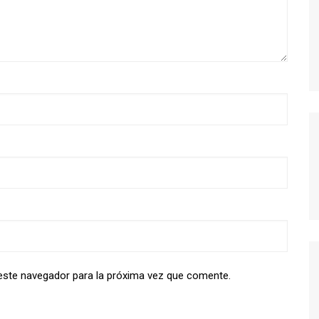
MODERN FAMILY
MR. ROBOT
MAD MEN
MISFITS
NEW GIRL
PERDIDOS
POR TRECE RAZONES
RUBICON
SEX EDUCATION
STRANGER THINGS
THE KILLING
THE LEFTOVERS
este navegador para la próxima vez que comente.
THE WIRE
TRUE BLOOD