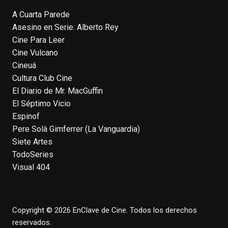
A Cuarta Parede
Asesino en Serie: Alberto Rey
EnClave de Cine
Cine Para Leer
4 weeks ago
Cine Vulcano
Fallece a los 78 años el actor
Cineuá
neozelandés Sam Neill. Aunque empezó a
Cultura Club Cine
ganar fama en la televisión en los ochenta
El Diario de Mr. MacGuffin
como el espía
#Reilly
en la miniserie
El Séptimo Vicio
homónima (por la que se llevó su primera
Espinof
nominación al Emmy), su verdadera
Pere Solà Gimferrer (La Vanguardia)
relevancia internacional le llegó en los
Siete Artes
noventa gracias a
#ParqueJurásico
,
TodoSeries
#LaCazaDelOctubreRojo
,
#elpiano
o el
Visual 404
telefilm
#Merlín
, por la que fue nominado al
Emmy y al
...
See More
Photo
Copyright © 2026 EnClave de Cine. Todos los derechos
View on Facebook
·
Share
reservados.