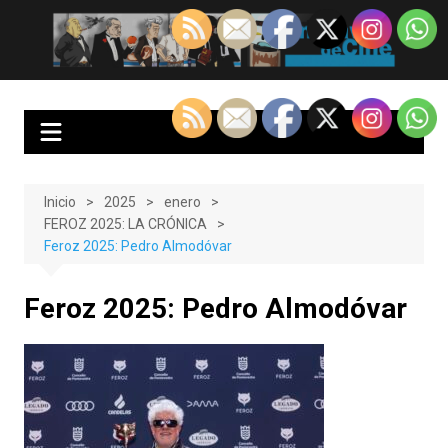
Saltar
al
EnClave de Cine
Crítica cinematográfica y audiovisual. Punto de encuentro para los
contenido
amantes del cine y las series
Inicio
2025
enero
FEROZ 2025: LA CRÓNICA
Feroz 2025: Pedro Almodóvar
Feroz 2025: Pedro Almodóvar