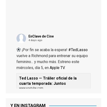
EnClave de Cine
4 days ago
¡Por fin se acaba la espera!
#TedLasso
vuelve a Richmond para entrenar su equipo
feminino... y mucho más. Estreno este
miércoles, día 5, en
Apple TV
.
Ted Lasso — Tráiler oficial de la
cuarta temporada: Juntos
www.youtube.com
De los productores ejecutivos Bill
Lawrence y Jason Sudeikis, Ted L...
Y EN INSTAGRAM