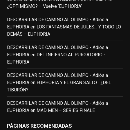
enclavedecine.com
¿OPTIMISMO? – Vuelve ‘EUPHORIA’
Puede que sus últimos años no hiciesen
justicia a todo su filmografía anterior.
DESCARRILAR DE CAMINO AL OLIMPO - Adiós a
Pero nadie podrá quitarle nunca su
EUPHORIA
en
LOS FANTASMAS DE JULES… Y TODO LO
incalculable valor icónico y emotivo para
DEMÁS – EUPHORIA
toda una generación.
DESCARRILAR DE CAMINO AL OLIMPO - Adiós a
View on Facebook
·
Share
EUPHORIA
en
DEL INFIERNO AL PURGATORIO -
EUPHORIA
EnClave de Cine
updated their status.
3 weeks ago
DESCARRILAR DE CAMINO AL OLIMPO - Adiós a
EUPHORIA
en
EUPHORIA Y EL GRAN SALTO... ¿DEL
TIBURÓN?
This content isn't available right now
When this happens, it's usually because
DESCARRILAR DE CAMINO AL OLIMPO - Adiós a
the owner only shared it with a small
EUPHORIA
en
MAD MEN – SERIES FINALE
group of people, changed who can see it
or it's been deleted.
PÁGINAS RECOMENDADAS
View on Facebook
·
Share