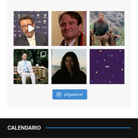
Video
View on Facebook
·
Share
EnClave de Cine
1 week ago
Sobrecogidos por la noticia de la muerte
de Manolo Solo, camaleónico actor andaluz
que nos ha brindado varias de las
interpretaciones más logradas de los
últimos años, tanto en cine como en
televisión. Ganó el Goya al Mejor Actor de
¡Síguenos!
Reparto en 2026 por Tarde para la Ira, y fue
nominado hasta en otras cuatro ocasiones
(la última, en esta última edición, como actor
principal por Una Quinta Por
...
See More
CALENDARIO
Video