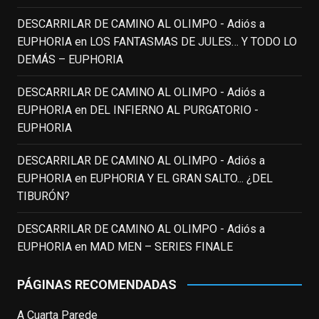
Puede que sus últimos años no hiciesen
justicia a todo su filmografía anterior.
DESCARRILAR DE CAMINO AL OLIMPO - Adiós a
Pero nadie podrá quitarle nunca su
EUPHORIA
en
LOS FANTASMAS DE JULES… Y TODO LO
incalculable valor icónico y emotivo para
DEMÁS – EUPHORIA
toda una generación.
DESCARRILAR DE CAMINO AL OLIMPO - Adiós a
View on Facebook
·
Share
EUPHORIA
en
DEL INFIERNO AL PURGATORIO -
EUPHORIA
EnClave de Cine
updated their status.
3 weeks ago
DESCARRILAR DE CAMINO AL OLIMPO - Adiós a
EUPHORIA
en
EUPHORIA Y EL GRAN SALTO... ¿DEL
TIBURÓN?
This content isn't available right now
When this happens, it's usually because
DESCARRILAR DE CAMINO AL OLIMPO - Adiós a
the owner only shared it with a small
EUPHORIA
en
MAD MEN – SERIES FINALE
group of people, changed who can see it
or it's been deleted.
PÁGINAS RECOMENDADAS
View on Facebook
·
Share
A Cuarta Parede