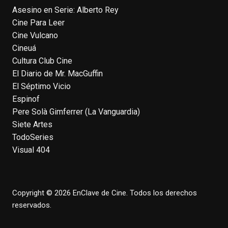
Asesino en Serie: Alberto Rey
EnClave de Cine
Cine Para Leer
4 weeks ago
Cine Vulcano
Fallece a los 78 años el actor
Cineuá
neozelandés Sam Neill. Aunque empezó a
Cultura Club Cine
ganar fama en la televisión en los ochenta
El Diario de Mr. MacGuffin
como el espía
#Reilly
en la miniserie
El Séptimo Vicio
homónima (por la que se llevó su primera
Espinof
nominación al Emmy), su verdadera
Pere Solà Gimferrer (La Vanguardia)
relevancia internacional le llegó en los
Siete Artes
noventa gracias a
#ParqueJurásico
,
TodoSeries
#LaCazaDelOctubreRojo
,
#elpiano
o el
Visual 404
telefilm
#Merlín
, por la que fue nominado al
Emmy y al
...
See More
Photo
Copyright © 2026 EnClave de Cine. Todos los derechos
View on Facebook
·
Share
reservados.