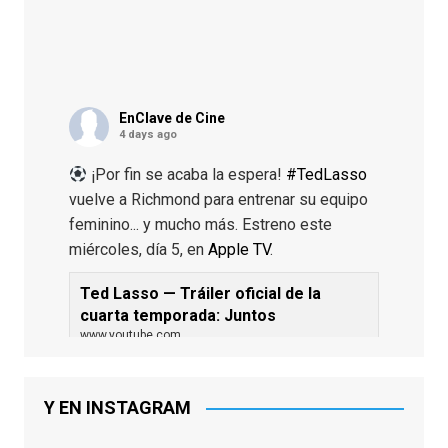
EnClave de Cine
4 days ago
¡Por fin se acaba la espera!
#TedLasso
vuelve a Richmond para entrenar su equipo
feminino... y mucho más. Estreno este
miércoles, día 5, en
Apple TV
.
Ted Lasso — Tráiler oficial de la
cuarta temporada: Juntos
www.youtube.com
De los productores ejecutivos Bill
Lawrence y Jason Sudeikis, Ted L...
Y EN INSTAGRAM
Video