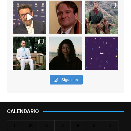
View on Facebook
·
Share
EnClave de Cine
1 week ago
Sobrecogidos por la noticia de la muerte
de Manolo Solo, camaleónico actor andaluz
que nos ha brindado varias de las
interpretaciones más logradas de los
últimos años, tanto en cine como en
televisión. Ganó el Goya al Mejor Actor de
¡Síguenos!
Reparto en 2026 por Tarde para la Ira, y fue
nominado hasta en otras cuatro ocasiones
(la última, en esta última edición, como actor
principal por Una Quinta Por
...
See More
CALENDARIO
Video
View on Facebook
·
Share
L
M
X
J
V
S
D