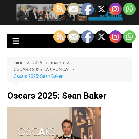
Saltar
al
EnClave de Cine
Crítica cinematográfica y audiovisual. Punto de encuentro para los
contenido
amantes del cine y las series
Inicio
2025
marzo
OSCARS 2025: LA CRÓNICA
Oscars 2025: Sean Baker
Oscars 2025: Sean Baker