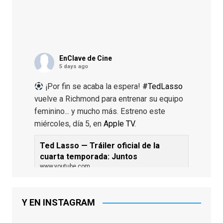
EnClave de Cine
5 days ago
¡Por fin se acaba la espera!
#TedLasso
vuelve a Richmond para entrenar su equipo
feminino... y mucho más. Estreno este
miércoles, día 5, en
Apple TV
.
Ted Lasso — Tráiler oficial de la
cuarta temporada: Juntos
www.youtube.com
De los productores ejecutivos Bill
Lawrence y Jason Sudeikis, Ted L...
Y EN INSTAGRAM
Video