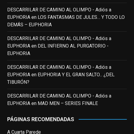
Puede que sus últimos años no hiciesen
justicia a todo su filmografía anterior.
DESCARRILAR DE CAMINO AL OLIMPO - Adiós a
Pero nadie podrá quitarle nunca su
EUPHORIA
en
LOS FANTASMAS DE JULES… Y TODO LO
incalculable valor icónico y emotivo para
DEMÁS – EUPHORIA
toda una generación.
DESCARRILAR DE CAMINO AL OLIMPO - Adiós a
View on Facebook
·
Share
EUPHORIA
en
DEL INFIERNO AL PURGATORIO -
EUPHORIA
EnClave de Cine
updated their status.
3 weeks ago
DESCARRILAR DE CAMINO AL OLIMPO - Adiós a
EUPHORIA
en
EUPHORIA Y EL GRAN SALTO... ¿DEL
TIBURÓN?
This content isn't available right now
When this happens, it's usually because
DESCARRILAR DE CAMINO AL OLIMPO - Adiós a
the owner only shared it with a small
EUPHORIA
en
MAD MEN – SERIES FINALE
group of people, changed who can see it
or it's been deleted.
PÁGINAS RECOMENDADAS
View on Facebook
·
Share
A Cuarta Parede