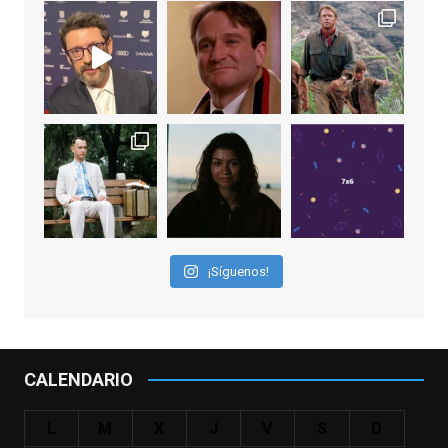
View on Facebook
·
Share
EnClave de Cine
1 week ago
Sobrecogidos por la noticia de la muerte
de Manolo Solo, camaleónico actor andaluz
que nos ha brindado varias de las
interpretaciones más logradas de los
últimos años, tanto en cine como en
televisión. Ganó el Goya al Mejor Actor de
¡Síguenos!
Reparto en 2026 por Tarde para la Ira, y fue
nominado hasta en otras cuatro ocasiones
(la última, en esta última edición, como actor
principal por Una Quinta Por
...
See More
CALENDARIO
Video
View on Facebook
·
Share
L
M
X
J
V
S
D