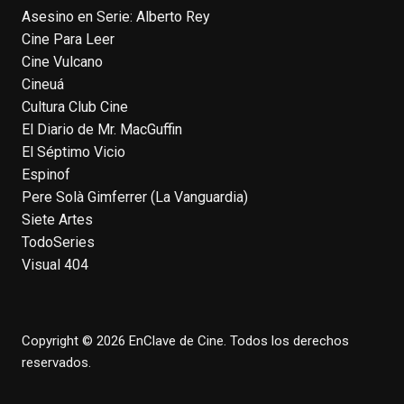
Asesino en Serie: Alberto Rey
EnClave de Cine
Cine Para Leer
4 weeks ago
Cine Vulcano
Fallece a los 78 años el actor
Cineuá
neozelandés Sam Neill. Aunque empezó a
Cultura Club Cine
ganar fama en la televisión en los ochenta
El Diario de Mr. MacGuffin
como el espía
#Reilly
en la miniserie
El Séptimo Vicio
homónima (por la que se llevó su primera
Espinof
nominación al Emmy), su verdadera
Pere Solà Gimferrer (La Vanguardia)
relevancia internacional le llegó en los
Siete Artes
noventa gracias a
#ParqueJurásico
,
TodoSeries
#LaCazaDelOctubreRojo
,
#elpiano
o el
Visual 404
telefilm
#Merlín
, por la que fue nominado al
Emmy y al
...
See More
Photo
Copyright © 2026 EnClave de Cine. Todos los derechos
View on Facebook
·
Share
reservados.