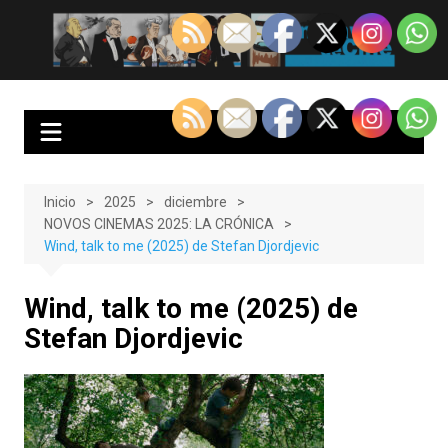
Saltar
al
EnClave de Cine
Crítica cinematográfica y audiovisual. Punto de encuentro para los
contenido
amantes del cine y las series
Inicio
2025
diciembre
NOVOS CINEMAS 2025: LA CRÓNICA
Wind, talk to me (2025) de Stefan Djordjevic
Wind, talk to me (2025) de
Stefan Djordjevic