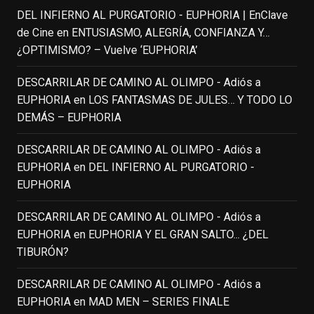
DEL INFIERNO AL PURGATORIO - EUPHORIA | EnClave
IN MEMORIAM ROBIN WILLIAMS
de Cine
en
ENTUSIASMO, ALEGRÍA, CONFIANZA Y…
(1951-2014)
enclavedecine.com
¿OPTIMISMO? – Vuelve ‘EUPHORIA’
Puede que sus últimos años no hiciesen
justicia a todo su filmografía anterior.
DESCARRILAR DE CAMINO AL OLIMPO - Adiós a
Pero nadie podrá quitarle nunca su
EUPHORIA
en
LOS FANTASMAS DE JULES… Y TODO LO
incalculable valor icónico y emotivo para
DEMÁS – EUPHORIA
toda una generación.
DESCARRILAR DE CAMINO AL OLIMPO - Adiós a
View on Facebook
·
Share
EUPHORIA
en
DEL INFIERNO AL PURGATORIO -
EUPHORIA
EnClave de Cine
updated their status.
3 weeks ago
DESCARRILAR DE CAMINO AL OLIMPO - Adiós a
EUPHORIA
en
EUPHORIA Y EL GRAN SALTO... ¿DEL
TIBURÓN?
This content isn't available right now
When this happens, it's usually because
DESCARRILAR DE CAMINO AL OLIMPO - Adiós a
the owner only shared it with a small
EUPHORIA
en
MAD MEN – SERIES FINALE
group of people, changed who can see it