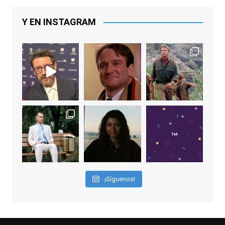
Lawrence y Jason Sudeikis, Ted L...
Y EN INSTAGRAM
Video
View on Facebook
·
Share
EnClave de Cine
1 week ago
Sobrecogidos por la noticia de la muerte
de Manolo Solo, camaleónico actor andaluz
que nos ha brindado varias de las
interpretaciones más logradas de los
últimos años, tanto en cine como en
televisión. Ganó el Goya al Mejor Actor de
¡Síguenos!
Reparto en 2026 por Tarde para la Ira, y fue
nominado hasta en otras cuatro ocasiones
(la última, en esta última edición, como actor
principal por Una Quinta Por
...
See More