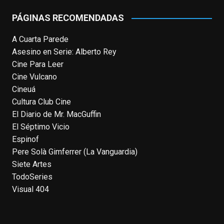
or it's been deleted.
PÁGINAS RECOMENDADAS
View on Facebook
·
Share
A Cuarta Parede
Asesino en Serie: Alberto Rey
EnClave de Cine
Cine Para Leer
4 weeks ago
Cine Vulcano
Fallece a los 78 años el actor
Cineuá
neozelandés Sam Neill. Aunque empezó a
Cultura Club Cine
ganar fama en la televisión en los ochenta
El Diario de Mr. MacGuffin
como el espía
#Reilly
en la miniserie
El Séptimo Vicio
homónima (por la que se llevó su primera
Espinof
nominación al Emmy), su verdadera
Pere Solà Gimferrer (La Vanguardia)
relevancia internacional le llegó en los
Siete Artes
noventa gracias a
#ParqueJurásico
,
TodoSeries
#LaCazaDelOctubreRojo
,
#elpiano
o el
Visual 404
telefilm
#Merlín
, por la que fue nominado al
Emmy y al
...
See More