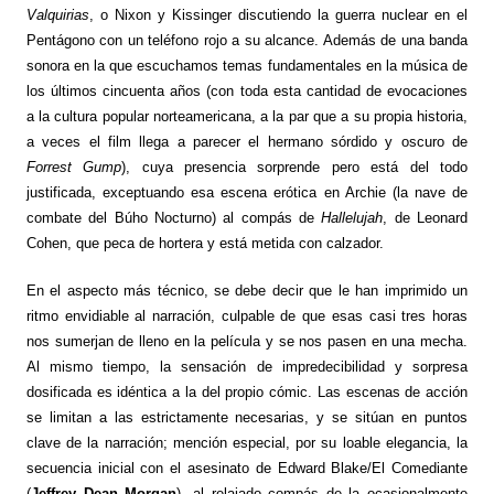
Valquirias
, o Nixon y Kissinger discutiendo la guerra nuclear en el
Pentágono con un teléfono rojo a su alcance. Además de una banda
sonora en la que escuchamos temas fundamentales en la música de
los últimos cincuenta años (con toda esta cantidad de evocaciones
a la cultura popular norteamericana, a la par que a su propia historia,
a veces el film llega a parecer el hermano sórdido y oscuro de
Forrest Gump
), cuya presencia sorprende pero está del todo
justificada, exceptuando esa escena erótica en Archie (la nave de
combate del Búho Nocturno) al compás de
Hallelujah
, de Leonard
Cohen, que peca de hortera y está metida con calzador.
En el aspecto más técnico, se debe decir que le han imprimido un
ritmo envidiable al narración, culpable de que esas casi tres horas
nos sumerjan de lleno en la película y se nos pasen en una mecha.
Al mismo tiempo, la sensación de impredecibilidad y sorpresa
dosificada es idéntica a la del propio cómic. Las escenas de acción
se limitan a las estrictamente necesarias, y se sitúan en puntos
clave de la narración; mención especial, por su loable elegancia, la
secuencia inicial con el asesinato de Edward Blake/El Comediante
(
Jeffrey Dean Morgan
), al relajado compás de la ocasionalmente