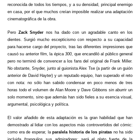
reconocida de todos los tiempos, y a su densidad, principal enemigo
en casa, por el que muchos creían imposible realizar una adaptación
cinematográfica de la obra.
Pero
Zack Snyder
nos ha dado con un agradable canto en los
dientes. Surgió mucho escepticismo con respecto a su capacidad
para hacerse cargo del proyecto, tras las diferentes impresiones que
causó su anterior film, la épica
300
, que encandiló al público general
pero no terminó de convencer a los fans del original de Frank Miller.
No obstante, Snyder, junto al guionista Alex Tse (a partir de un guión
anterior de David Hayter) y un reputado equipo, han superado el reto
con nota: no sólo han sabido condensar en poco menos de tres
horas todo el volumen de Alan Moore y Dave Gibbons sin aburrir un
solo momento, sino que además han sido fieles a su esencia visual,
argumental, psicológica y política.
El valor añadido de esta adaptación es la gran habilidad que han
demostrado al lidiar con los aspectos más controvertidos del cómic:
como era de esperar, la
paralela historia de los piratas
no ha sido
incluida (tranquilos sus admiradores: será el plato fuerte de la