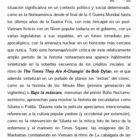
es su
situación significativa en un contexto político y social determinado,
como es la Norteamérica desde el final de la II Guerra Mundial hasta
los últimos años de la Guerra Fría, con más hincapié en un post-
Vietnam ficticio con un Nixon popular todavía en el gobierno, con ya
varias legislaturas a sus espaldas, en un futuro inmediato pre-
apocalíptico, con la amenaza nuclear en un horizonte más cercano
que nunca. Todo este homenaje/visión crítica de este relativamente
amplio periodo de la historia norteamericana aparece hábilmente
sintetizado en la soberbia secuencia de los créditos iniciales, al
ritmo de
The Times They Are A-Changin'
de Bob Dylan
, en el que
además sintetizan en un puñado de planos los "extras" del cómic,
como es la historia de los Minute Men (primera generación de
vigilantes) o
Bajo la máscara
, memorias del primer Búho Nocturno;
asimismo, aprovechan para mostrar la historia de secundarios como
Silueta o Polilla. Durante toda la película apreciamos intencionadas
referencias a la cultura popular
yankee
(y occidental por extensión),
como es la intervención de Silueta en la mítica foto de beso de la
enfermera y el marinero en Times Square, las imágenes del Dr.
Manhattan combatiendo en Vietnam al ritmo de
La cabalgata de las