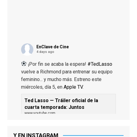
EnClave de Cine
4 days ago
¡Por fin se acaba la espera!
#TedLasso
vuelve a Richmond para entrenar su equipo
feminino... y mucho más. Estreno este
miércoles, día 5, en
Apple TV
.
Ted Lasso — Tráiler oficial de la
cuarta temporada: Juntos
www.youtube.com
De los productores ejecutivos Bill
Lawrence y Jason Sudeikis, Ted L...
Y EN INSTAGRAM