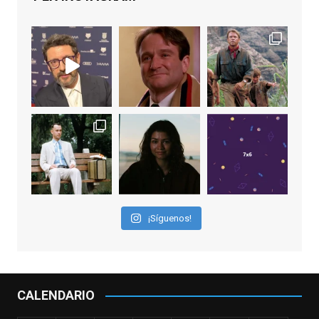
Video
View on Facebook
·
Share
EnClave de Cine
1 week ago
Sobrecogidos por la noticia de la muerte
de Manolo Solo, camaleónico actor andaluz
que nos ha brindado varias de las
interpretaciones más logradas de los
últimos años, tanto en cine como en
televisión. Ganó el Goya al Mejor Actor de
¡Síguenos!
Reparto en 2026 por Tarde para la Ira, y fue
nominado hasta en otras cuatro ocasiones
(la última, en esta última edición, como actor
principal por Una Quinta Por
...
See More
CALENDARIO
Video