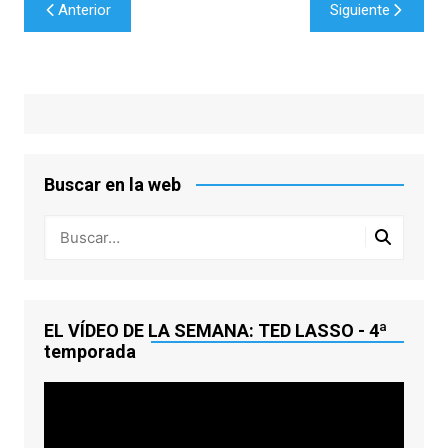
Navegación
Anterior
Siguiente
de
entradas
Buscar en la web
EL VÍDEO DE LA SEMANA: TED LASSO - 4ª
temporada