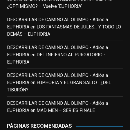
enclavedecine.com
¿OPTIMISMO? – Vuelve ‘EUPHORIA’
Puede que sus últimos años no hiciesen
justicia a todo su filmografía anterior.
DESCARRILAR DE CAMINO AL OLIMPO - Adiós a
Pero nadie podrá quitarle nunca su
EUPHORIA
en
LOS FANTASMAS DE JULES… Y TODO LO
incalculable valor icónico y emotivo para
DEMÁS – EUPHORIA
toda una generación.
DESCARRILAR DE CAMINO AL OLIMPO - Adiós a
View on Facebook
·
Share
EUPHORIA
en
DEL INFIERNO AL PURGATORIO -
EUPHORIA
EnClave de Cine
updated their status.
3 weeks ago
DESCARRILAR DE CAMINO AL OLIMPO - Adiós a
EUPHORIA
en
EUPHORIA Y EL GRAN SALTO... ¿DEL
TIBURÓN?
This content isn't available right now
When this happens, it's usually because
DESCARRILAR DE CAMINO AL OLIMPO - Adiós a
the owner only shared it with a small
EUPHORIA
en
MAD MEN – SERIES FINALE
group of people, changed who can see it
or it's been deleted.
PÁGINAS RECOMENDADAS
View on Facebook
·
Share