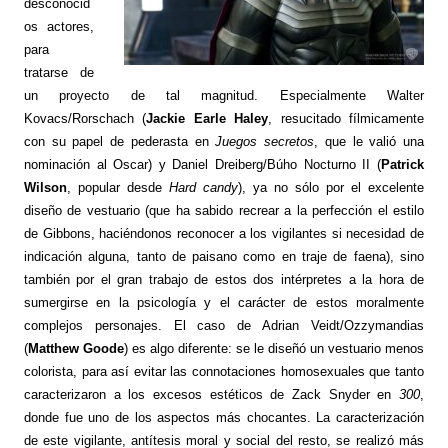
desconocid
os actores,
para
tratarse de
un proyecto de tal magnitud. Especialmente Walter
Kovacs/Rorschach (
Jackie Earle Haley
, resucitado fílmicamente
con su papel de pederasta en
Juegos secretos
, que le valió una
nominación al Oscar) y Daniel Dreiberg/Búho Nocturno II (
Patrick
Wilson
, popular desde
Hard candy
), ya no sólo por el excelente
diseño de vestuario (que ha sabido recrear a la perfección el estilo
de Gibbons, haciéndonos reconocer a los vigilantes si necesidad de
indicación alguna, tanto de paisano como en traje de faena), sino
también por el gran trabajo de estos dos intérpretes a la hora de
sumergirse en la psicología y el carácter de estos moralmente
complejos personajes. El caso de Adrian Veidt/Ozzymandias
(
Matthew Goode
) es algo diferente: se le diseñó un vestuario menos
colorista, para así evitar las connotaciones homosexuales que tanto
caracterizaron a los excesos estéticos de Zack Snyder en
300
,
donde fue uno de los aspectos más chocantes. La caracterización
de este vigilante, antítesis moral y social del resto, se realizó más