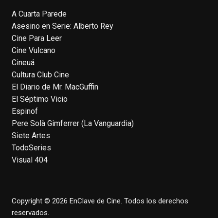
A Cuarta Parede
Asesino en Serie: Alberto Rey
EnClave de Cine
Cine Para Leer
4 weeks ago
Cine Vulcano
Fallece a los 78 años el actor
Cineuá
neozelandés Sam Neill. Aunque empezó a
Cultura Club Cine
ganar fama en la televisión en los ochenta
El Diario de Mr. MacGuffin
como el espía
#Reilly
en la miniserie
El Séptimo Vicio
homónima (por la que se llevó su primera
Espinof
nominación al Emmy), su verdadera
Pere Solà Gimferrer (La Vanguardia)
relevancia internacional le llegó en los
Siete Artes
noventa gracias a
#ParqueJurásico
,
TodoSeries
#LaCazaDelOctubreRojo
,
#elpiano
o el
Visual 404
telefilm
#Merlín
, por la que fue nominado al
Emmy y al
...
See More
Photo
Copyright © 2026 EnClave de Cine. Todos los derechos
View on Facebook
·
Share
reservados.