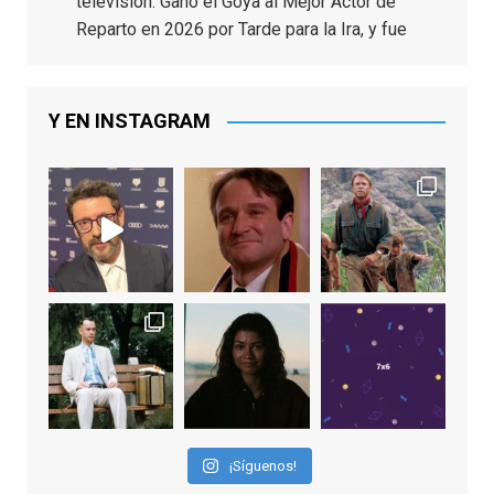
televisión. Ganó el Goya al Mejor Actor de
Reparto en 2026 por Tarde para la Ira, y fue
nominado hasta en otras cuatro ocasiones
(la última, en esta última edición, como actor
principal por Una Quinta Por
...
See More
Y EN INSTAGRAM
Video
View on Facebook
·
Share
EnClave de Cine
2 weeks ago
"El adulto divertido y juguetón que todos
los niños querríamos tener en nuestras
familias, el carroza cachondo mental con el
que los adolescentes desearíamos tomar
nuestras primeras cañas". Así despedíamos
a Robin Williams en agosto de 2014, tras su
¡Síguenos!
trágica muerte. Hoy el actor