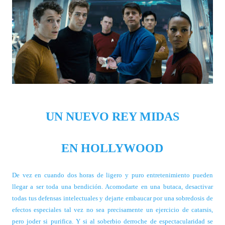
UN NUEVO REY MIDAS
EN HOLLYWOOD
De vez en cuando dos horas de ligero y puro entretenimiento pueden
llegar a ser toda una bendición. Acomodarte en una butaca, desactivar
todas tus defensas intelectuales y dejarte embaucar por una sobredosis de
efectos especiales tal vez no sea precisamente un ejercicio de catarsis,
pero joder si purifica. Y si al soberbio derroche de espectacularidad se