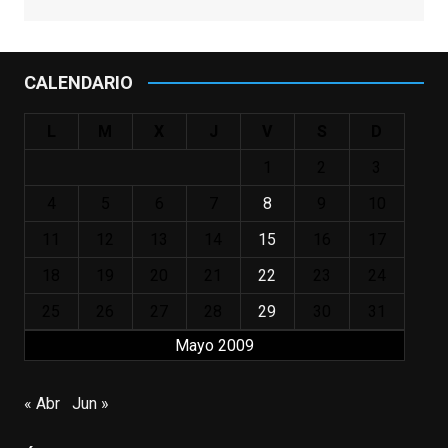
estadounidense, leyenda por sus papeles
en
#ElClubdelosPoetasMuertos
,
#SeñoraDoubtfire
o
CALENDARIO
#ElIndomableWillHunting
e
...
See More
L
M
X
J
V
S
D
IN MEMORIAM ROBIN WILLIAMS
(1951-2014)
1
2
3
enclavedecine.com
Puede que sus últimos años no hiciesen
4
5
6
7
8
9
10
justicia a todo su filmografía anterior.
11
12
13
14
15
16
17
Pero nadie podrá quitarle nunca su
incalculable valor icónico y emotivo para
18
19
20
21
22
23
24
toda una generación.
25
26
27
28
29
30
31
View on Facebook
·
Share
Mayo 2009
EnClave de Cine
updated their status.
« Abr
Jun »
3 weeks ago