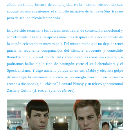
añade un tímido intento de complejidad en la historia, bienvenido sea,
aunque, no nos engañemos, el embrollo narrativo de la nueva
Star Trek
no
pasa de ser una frívola fantochada.
Es divertido escuchar a los vulcanianos hablar de contención emocional y
sometimiento a la lógica apenas unos días después del visceral debate de
la nación celebrado en nuestro país. Del mismo modo que no deja de tener
gracia la recurrente comparación del siempre elocuente y comedido
Ibarretxe con el glacial Spock. Tal y como están las cosas, sin embargo, sí
podríamos hallar algún tipo de parangón entre el ex Lehendakari y el
Spock anciano. Y digo anciano porque en un entrañable y efectista golpe
de nostalgia la enmarañada acción se las arregla para unir en la misma
escena a dos spocks, el “clásico” Leonard Nimoy y su relevo generacional
Zachary Quinto (sí, ese, el Sylar de
Héroes
).