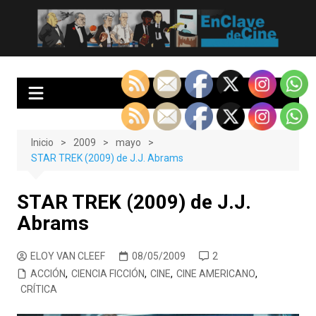
Saltar
al
EnClave de Cine
Crítica cinematográfica y audiovisual. Punto de encuentro para los
contenido
amantes del cine y las series
Inicio
2009
mayo
STAR TREK (2009) de J.J. Abrams
STAR TREK (2009) de J.J.
Abrams
ELOY VAN CLEEF
08/05/2009
2
ACCIÓN
,
CIENCIA FICCIÓN
,
CINE
,
CINE AMERICANO
,
CRÍTICA