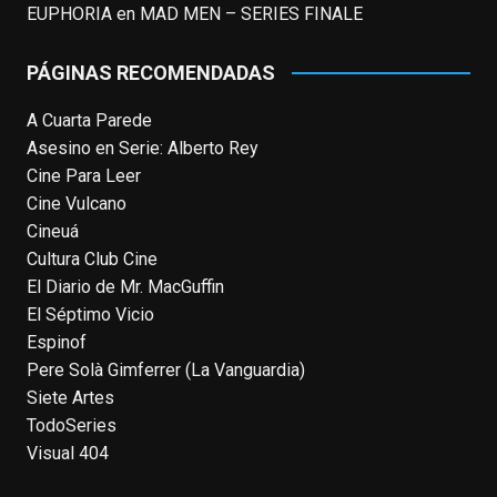
noventa gracias a
#ParqueJurásico
,
EUPHORIA
en
MAD MEN – SERIES FINALE
#LaCazaDelOctubreRojo
,
#elpiano
o el
telefilm
#Merlín
, por la que fue nominado al
PÁGINAS RECOMENDADAS
Emmy y al
...
See More
A Cuarta Parede
Photo
Asesino en Serie: Alberto Rey
View on Facebook
·
Share
Cine Para Leer
Cine Vulcano
Cineuá
EnClave de Cine
4 weeks ago
Cultura Club Cine
El Diario de Mr. MacGuffin
Hoy cumple 70 años Tom Hanks, uno de
El Séptimo Vicio
los actores más aclamados, versátiles y
Espinof
queridos de las últimas décadas, ganador
Pere Solà Gimferrer (La Vanguardia)
de dos Oscar (consecutivos). Es difícil
Siete Artes
escoger sus mejores interpretaciones, pero
TodoSeries
aquí va una humilde intento. ¿Qué pensáis
Visual 404
vosotros?
enclavedecine.com/tag/tom-
hanks