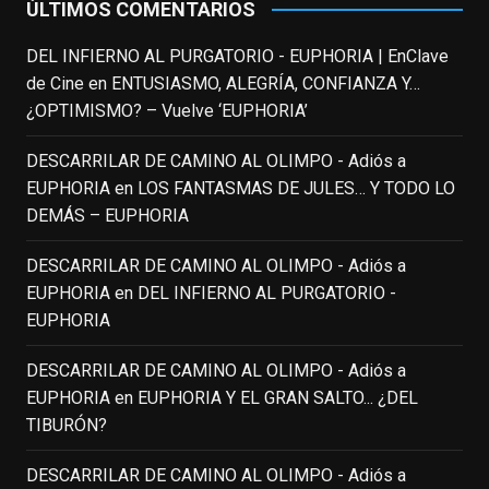
ÚLTIMOS COMENTARIOS
This content isn't available right now
When this happens, it's usually because
DEL INFIERNO AL PURGATORIO - EUPHORIA | EnClave
the owner only shared it with a small
de Cine
en
ENTUSIASMO, ALEGRÍA, CONFIANZA Y…
group of people, changed who can see it
¿OPTIMISMO? – Vuelve ‘EUPHORIA’
or it's been deleted.
DESCARRILAR DE CAMINO AL OLIMPO - Adiós a
View on Facebook
·
Share
EUPHORIA
en
LOS FANTASMAS DE JULES… Y TODO LO
DEMÁS – EUPHORIA
EnClave de Cine
3 weeks ago
DESCARRILAR DE CAMINO AL OLIMPO - Adiós a
EUPHORIA
en
DEL INFIERNO AL PURGATORIO -
Fallece a los 78 años el actor
EUPHORIA
neozelandés Sam Neill. Aunque empezó a
ganar fama en la televisión en los ochenta
DESCARRILAR DE CAMINO AL OLIMPO - Adiós a
como el espía
#Reilly
en la miniserie
EUPHORIA
en
EUPHORIA Y EL GRAN SALTO... ¿DEL
homónima (por la que se llevó su primera
TIBURÓN?
nominación al Emmy), su verdadera
relevancia internacional le llegó en los
DESCARRILAR DE CAMINO AL OLIMPO - Adiós a