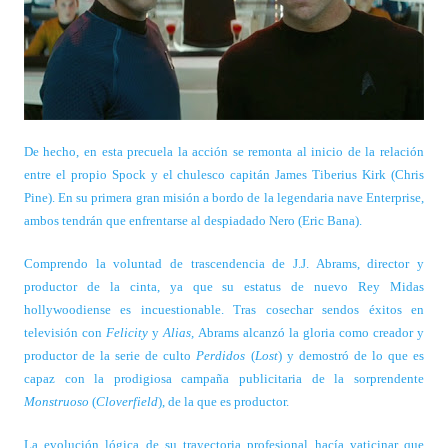
De hecho, en esta precuela la acción se remonta al inicio de la relación
entre el propio Spock y el chulesco capitán James Tiberius Kirk (Chris
Pine). En su primera gran misión a bordo de la legendaria nave Enterprise,
ambos tendrán que enfrentarse al despiadado Nero (Eric Bana).
Comprendo la voluntad de trascendencia de J.J. Abrams, director y
productor de la cinta, ya que su estatus de nuevo Rey Midas
hollywoodiense es incuestionable. Tras cosechar sendos éxitos en
televisión con
Felicity
y
Alias,
Abrams alcanzó la gloria como creador y
productor de la serie de culto
Perdidos
(
Lost
) y demostró de lo que es
capaz con la prodigiosa campaña publicitaria de la sorprendente
Monstruoso
(
Cloverfield
), de la que es productor.
La evolución lógica de su trayectoria profesional hacía vaticinar que