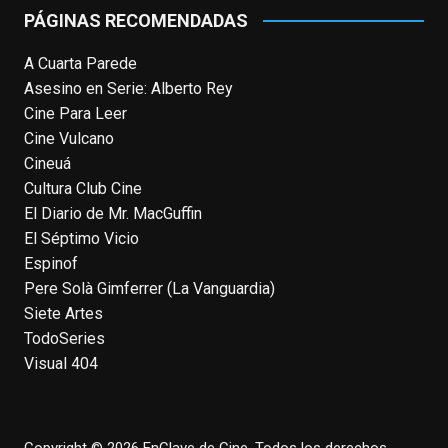
PÁGINAS RECOMENDADAS
Photo
A Cuarta Parede
View on Facebook
·
Share
Asesino en Serie: Alberto Rey
Cine Para Leer
EnClave de Cine
Cine Vulcano
4 weeks ago
Cineuá
Hoy cumple 70 años Tom Hanks, uno de
Cultura Club Cine
los actores más aclamados, versátiles y
El Diario de Mr. MacGuffin
queridos de las últimas décadas, ganador
El Séptimo Vicio
de dos Oscar (consecutivos). Es difícil
Espinof
escoger sus mejores interpretaciones, pero
Pere Solà Gimferrer (La Vanguardia)
aquí va una humilde intento. ¿Qué pensáis
Siete Artes
vosotros?
enclavedecine.com/tag/tom-
TodoSeries
hanks
Visual 404
Photo
View on Facebook
·
Share
Copyright © 2026 EnClave de Cine. Todos los derechos