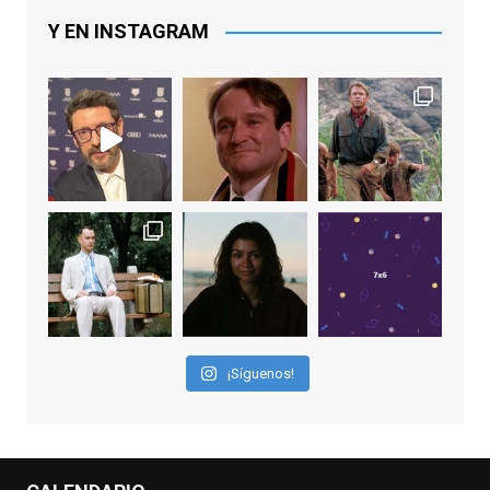
principal por Una Quinta Por
...
See More
Y EN INSTAGRAM
Video
View on Facebook
·
Share
EnClave de Cine
2 weeks ago
"El adulto divertido y juguetón que todos
los niños querríamos tener en nuestras
familias, el carroza cachondo mental con el
que los adolescentes desearíamos tomar
nuestras primeras cañas". Así despedíamos
a Robin Williams en agosto de 2014, tras su
¡Síguenos!
trágica muerte. Hoy el actor
estadounidense, leyenda por sus papeles
en
#ElClubdelosPoetasMuertos
,
#SeñoraDoubtfire
o