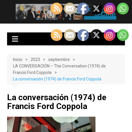
Saltar
al
EnClave de Cine
Crítica cinematográfica y audiovisual. Punto de encuentro para los
contenido
amantes del cine y las series
Inicio
2023
septiembre
LA CONVERSACIÓN – The Conversation (1974) de
Francis Ford Coppola
La conversación (1974) de Francis Ford Coppola
La conversación (1974) de
Francis Ford Coppola