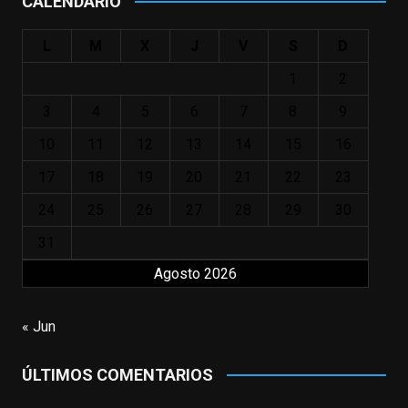
CALENDARIO
#ElIndomableWillHunting
e
...
See More
L
M
X
J
V
S
D
IN MEMORIAM ROBIN WILLIAMS
(1951-2014)
1
2
enclavedecine.com
Puede que sus últimos años no hiciesen
3
4
5
6
7
8
9
justicia a todo su filmografía anterior.
10
11
12
13
14
15
16
Pero nadie podrá quitarle nunca su
incalculable valor icónico y emotivo para
17
18
19
20
21
22
23
toda una generación.
24
25
26
27
28
29
30
View on Facebook
·
Share
31
Agosto 2026
EnClave de Cine
updated their status.
3 weeks ago
« Jun
This content isn't available right now
ÚLTIMOS COMENTARIOS
When this happens, it's usually because
the owner only shared it with a small