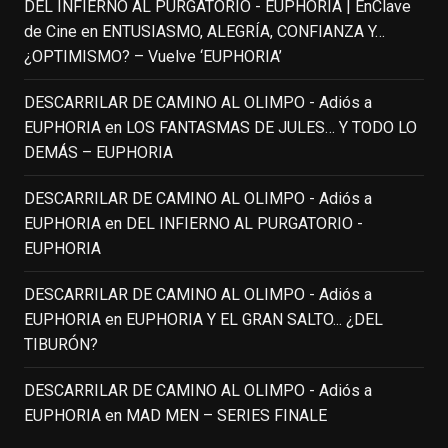
DEL INFIERNO AL PURGATORIO - EUPHORIA | EnClave
group of people, changed who can see it
de Cine
en
ENTUSIASMO, ALEGRÍA, CONFIANZA Y…
or it's been deleted.
¿OPTIMISMO? – Vuelve ‘EUPHORIA’
View on Facebook
·
Share
DESCARRILAR DE CAMINO AL OLIMPO - Adiós a
EUPHORIA
en
LOS FANTASMAS DE JULES… Y TODO LO
EnClave de Cine
DEMÁS – EUPHORIA
4 weeks ago
Fallece a los 78 años el actor
DESCARRILAR DE CAMINO AL OLIMPO - Adiós a
neozelandés Sam Neill. Aunque empezó a
EUPHORIA
en
DEL INFIERNO AL PURGATORIO -
ganar fama en la televisión en los ochenta
EUPHORIA
como el espía
#Reilly
en la miniserie
DESCARRILAR DE CAMINO AL OLIMPO - Adiós a
homónima (por la que se llevó su primera
EUPHORIA
en
EUPHORIA Y EL GRAN SALTO... ¿DEL
nominación al Emmy), su verdadera
TIBURÓN?
relevancia internacional le llegó en los
noventa gracias a
#ParqueJurásico
,
DESCARRILAR DE CAMINO AL OLIMPO - Adiós a
#LaCazaDelOctubreRojo
,
#elpiano
o el
EUPHORIA
en
MAD MEN – SERIES FINALE
telefilm
#Merlín
, por la que fue nominado al
Emmy y al
...
See More