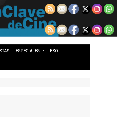
STAS
ESPECIALES
BSO
LO MEJOR DE...
100 ENTRADAS
500 ENTRADAS
IN MEMORIAM DAVID LYNCH
HISTORIA DEL WESTERN
STAR WARS
TWIN PEAKS