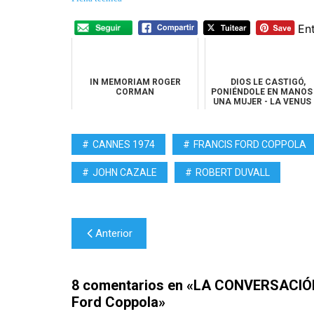
En
IN MEMORIAM ROGER
DIOS LE CASTIGÓ,
CORMAN
PONIÉNDOLE EN MANOS
UNA MUJER - LA VENUS 
LAS PIELES, de R...
CANNES 1974
FRANCIS FORD COPPOLA
JOHN CAZALE
ROBERT DUVALL
Navegación
Anterior
de
entradas
8 comentarios en «
LA CONVERSACIÓN 
Ford Coppola
»