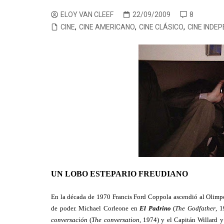
CINE ORIENTAL
COMEDIA
CINE BRA
V
ELOY VAN CLEEF
22/09/2009
8
CINE
,
CINE AMERICANO
,
CINE CLÁSICO
,
CINE INDE
CORTOMETRAJES
CÓMIC
CINE ME
V
TELEFILMS
DOCUMENTAL
F
D
EXPERIMENTAL
F
ÉPOCA
M
ERÓTICO
FANTASÍA
HISTÓRICA
MÚSICA
NATURALEZA
UN LOBO ESTEPARIO FREUDIANO
THRILLER
En la década de 1970 Francis Ford Coppola ascendió al Olimpo
WESTERN
de poder. Michael Corleone en
El Padrino
(
The Godfather
, 
conversación
(
The conversation
, 1974) y el Capitán Willard y