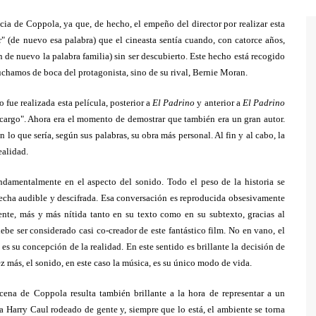
cia de Coppola, ya que, de hecho, el empeño del director por realizar esta
" (de nuevo esa palabra) que el cineasta sentía cuando, con catorce años,
n de nuevo la palabra familia) sin ser descubierto. Este hecho está recogido
cuchamos de boca del protagonista, sino de su rival, Bernie Moran.
fue realizada esta película, posterior a
El Padrino
y anterior a
El Padrino
ncargo". Ahora era el momento de demostrar que también era un gran autor.
o que sería, según sus palabras, su obra más personal. Al fin y al cabo, la
ealidad.
ndamentalmente en el aspecto del sonido. Todo el peso de la historia se
hecha audible y descifrada. Esa conversación es reproducida obsesivamente
ente, más y más nítida tanto en su texto como en su subtexto, gracias al
be ser considerado casi co-creador de este fantástico film. No en vano, el
 es su concepción de la realidad. En este sentido es brillante la decisión de
z más, el sonido, en este caso la música, es su único modo de vida.
cena de Coppola resulta también brillante a la hora de representar a un
a Harry Caul rodeado de gente y, siempre que lo está, el ambiente se torna