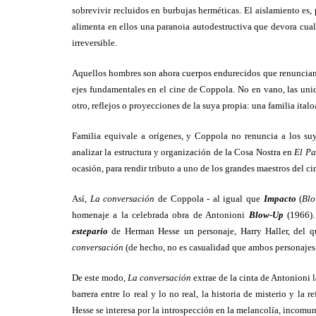
sobrevivir recluidos en burbujas herméticas. El aislamiento es,
alimenta en ellos una paranoia autodestructiva que devora cualq
irreversible.
Aquellos hombres son ahora cuerpos endurecidos que renuncian a 
ejes fundamentales en el cine de Coppola. No en vano, las unid
otro, reflejos o proyecciones de la suya propia: una familia ita
Familia equivale a orígenes, y Coppola no renuncia a los suyo
analizar la estructura y organización de la Cosa Nostra en
El Pa
ocasión, para rendir tributo a uno de los grandes maestros del c
Así,
La conversación
de Coppola - al igual que
Impacto
(
Blo
homenaje a la celebrada obra de Antonioni
Blow-Up
(1966)
estepario
de Herman Hesse un personaje, Harry Haller, del 
conversación
(de hecho, no es casualidad que ambos personaje
De este modo,
La conversación
extrae de la cinta de Antonioni l
barrera entre lo real y lo no real, la historia de misterio y la 
Hesse se interesa por la introspección en la melancolía, incomun