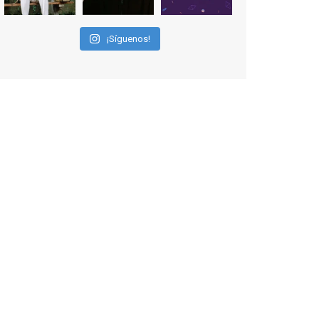
varias de las interpretaciones más
logradas de los últimos años, tanto en
¡Síguenos!
cine como en televisión. Ganó el Goya
al Mejor Actor de Reparto en 2026 por
Tarde para la Ira, y fue nominado hasta
en otras cuatro ocasiones (la última,
en esta última edición, como actor
principal por Una Quinta Por
...
See More
Video
View on Facebook
·
Share
EnClave de Cine
2 weeks ago
"El adulto divertido y juguetón que
todos los niños querríamos tener en
nuestras familias, el carroza cachondo
mental con el que los adolescentes