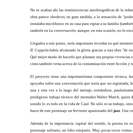
No se acaban ahí las reminiscencias autobiográficas de la infan
obra parece obedecer, en gran medida, a la sensación de "poder
instalaba micrófonos en su casa para espiar a su familia (tambié
también en
La conversación
, aunque, en esta ocasión, no lo es
Llegados a este punto, sería importante recordar en qué momento 
II
. Coppola había alcanzado la gloria gracias a una obra "de e
Qué mejor modo de hacerlo que plasmar sus propias vivencias en l
cinta también versa acerca de la contaminación entre ficción y r
El proyecto tiene una importantísima componente técnica, fu
apoyaba sobre una conversación que tenía que ser registrada, 
una y otra vez a lo largo del metraje, tornándose, paulatinam
prodigioso trabajo técnico del montador Walter Murch, quien de
sonido lo es todo en la vida de Caul. No sólo es su trabajo, sino
hacer de este personaje un ferviente apasionado del
jazz
. Una ve
Además de la importancia capital del sonido, la puesta en es
personaje solitario, un lobo estepario. Muy pocas veces vemos 