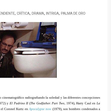
TED LASSO
CINEMA NOVO
SILEÑO
ENECIA
BORED TO DEATH
THE BEAR
PENDIENTE
,
CRÍTICA
,
DRAMA
,
INTRIGA
,
PALMA DE ORO
XICANO
ALENCIA
BREAKING BAD
TRUE DETECTIVE
ESTIVAL DE CINE ITALIANO
CALIFORNICATION
E MADRID
COMMUNITY
ESTIVAL DE SERIES DE
CÓMO CONOCÍ A VUESTRA
ADRID
MADRE
DARK
EL MINISTERIO DEL TIEMPO
EUPHORIA
HOMELAND
FARIÑA
GLEE
 cinematográfico radiografiando la soledad y las diferentes concepciones
1972) y
JUEGO DE TRONOS
El Padrino II
(
The Godfather. Part Two
, 1974), Harry Caul en
La
 el Coronel Kurtz en
Apocalypse now
(1979), son hombres condenados a