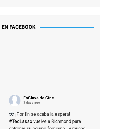
EN FACEBOOK
EnClave de Cine
3 days ago
¡Por fin se acaba la espera!
#TedLasso
vuelve a Richmond para
entrenar su equipo feminino... y mucho