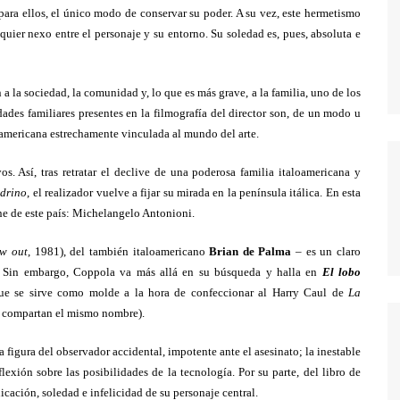
MODERN FAMILY
 para ellos, el único modo de conservar su poder. A su vez, este hermetismo
MR. ROBOT
uier nexo entre el personaje y su entorno. Su soledad es, pues, absoluta e
MAD MEN
la sociedad, la comunidad y, lo que es más grave, a la familia, uno de los
MISFITS
ades familiares presentes en la filmografía del director son, de un modo u
NEW GIRL
loamericana estrechamente vinculada al mundo del arte.
PERDIDOS
s. Así, tras retratar el declive de una poderosa familia italoamericana y
POR TRECE RAZONES
drino
,
el realizador vuelve a fijar su mirada en la península itálica. En esta
ine de este país: Michelangelo Antonioni.
RUBICON
SEX EDUCATION
w out
, 1981), del también italoamericano
Brian de Palma
– es un claro
. Sin embargo, Coppola va más allá en su búsqueda y halla en
El lobo
STRANGER THINGS
que se sirve como molde a la hora de confeccionar al Harry Caul de
La
THE KILLING
s compartan el mismo nombre).
THE LEFTOVERS
a figura del observador accidental, impotente ante el asesinato; la inestable
THE WIRE
reflexión sobre las posibilidades de la tecnología. Por su parte, del libro de
icación, soledad e infelicidad de su personaje central.
TRUE BLOOD