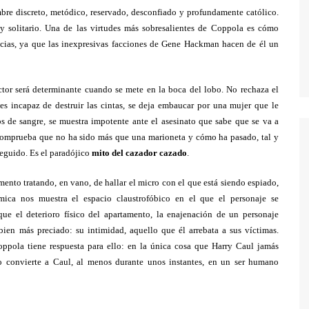
bre discreto, metódico, reservado, desconfiado y profundamente católico.
 solitario. Una de las virtudes más sobresalientes de Coppola es cómo
ncias, ya que las inexpresivas facciones de Gene Hackman hacen de él un
actor será determinante cuando se mete en la boca del lobo. No rechaza el
es incapaz de destruir las cintas, se deja embaucar por una mujer que le
s de sangre, se muestra impotente ante el asesinato que sabe que se va a
comprueba que no ha sido más que una marioneta y cómo ha pasado, tal y
seguido. Es el paradójico
mito del cazador cazado
.
ento tratando, en vano, de hallar el micro con el que está siendo espiado,
ica nos muestra el espacio claustrofóbico en el que el personaje se
ue el deterioro físico del apartamento, la enajenación de un personaje
ien más preciado: su intimidad, aquello que él arrebata a sus víctimas.
pola tiene respuesta para ello: en la única cosa que Harry Caul jamás
o convierte a Caul, al menos durante unos instantes, en un ser humano