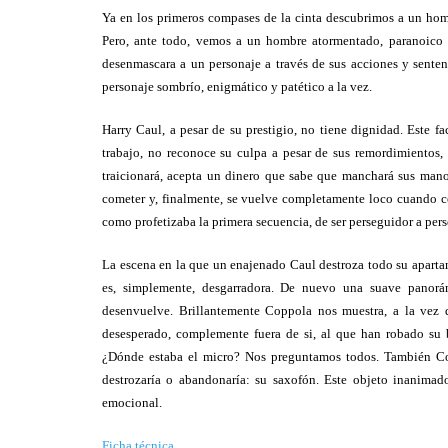
Ya en los primeros compases de la cinta descubrimos a un hom
Pero, ante todo, vemos a un hombre atormentado, paranoico y
desenmascara a un personaje a través de sus acciones y sente
personaje sombrío, enigmático y patético a la vez.
Harry Caul, a pesar de su prestigio, no tiene dignidad. Este f
trabajo, no reconoce su culpa a pesar de sus remordimientos, 
traicionará, acepta un dinero que sabe que manchará sus mano
cometer y, finalmente, se vuelve completamente loco cuando 
como profetizaba la primera secuencia, de ser perseguidor a per
La escena en la que un enajenado Caul destroza todo su apartam
es, simplemente, desgarradora. De nuevo una suave panorám
desenvuelve. Brillantemente Coppola nos muestra, a la vez q
desesperado, complemente fuera de si, al que han robado su b
¿Dónde estaba el micro? Nos preguntamos todos. También Cop
destrozaría o abandonaría: su saxofón. Este objeto inanimad
emocional.
Ficha técnica