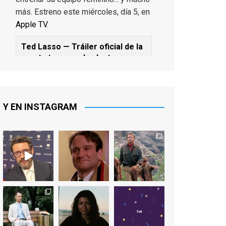
más. Estreno este miércoles, día 5, en
Apple TV
.
Ted Lasso — Tráiler oficial de la
cuarta temporada: Juntos
www.youtube.com
De los productores ejecutivos Bill
Lawrence y Jason Sudeikis, Ted L...
Y EN INSTAGRAM
Video
View on Facebook
·
Share
EnClave de Cine
1 week ago
Sobrecogidos por la noticia de la
muerte de Manolo Solo, camaleónico
actor andaluz que nos ha brindado