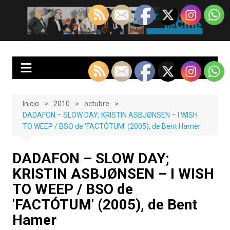
Saltar
al
EnClave de Cine
Crítica cinematográfica y audiovisual. Punto de encuentro para los
contenido
amantes del cine y las series
Inicio
2010
octubre
DADAFON – SLOW DAY; KRISTIN ASBJØNSEN – I WISH
TO WEEP / BSO de 'FACTÓTUM' (2005), de Bent Hamer
DADAFON – SLOW DAY;
KRISTIN ASBJØNSEN – I WISH
TO WEEP / BSO de
'FACTÓTUM' (2005), de Bent
Hamer