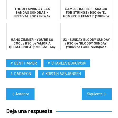
THE OFFSPRING Y LAS
SAMUEL BARBER - ADAGIO
BANDAS SONORAS –
FOR STRINGS / BSO de 'EL
FESTIVAL ROCK IN WAY
HOMBRE ELEFANTE' (1980) de
David...
HANS ZIMMER - YOU'RE SO
U2 - SUNDAY BLOODY SUNDAY
COOL / BSO de 'AMOR A
/ BSO de ‘BLOODY SUNDAY’
QUEMARROPA' (1993) de Tony
(2002) de Paul Greengrass
Scott
BENT HAMER
CHARLES BUKOWSKI
DADAFON
KRISTIN ASBJØNSEN
Navegación
Anterior
Siguiente
de
entradas
Deja una respuesta