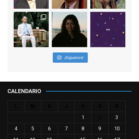
2 weeks ago
"El adulto divertido y juguetón que todos
los niños querríamos tener en nuestras
familias, el carroza cachondo mental con el
que los adolescentes desearíamos tomar
nuestras primeras cañas". Así despedíamos
a Robin Williams en agosto de 2014, tras su
¡Síguenos!
trágica muerte. Hoy el actor
estadounidense, leyenda por sus papeles
en
#ElClubdelosPoetasMuertos
,
#SeñoraDoubtfire
o
CALENDARIO
#ElIndomableWillHunting
e
...
See More
L
M
X
J
V
S
D
IN MEMORIAM ROBIN WILLIAMS
(1951-2014)
1
2
3
enclavedecine.com
Puede que sus últimos años no hiciesen
4
5
6
7
8
9
10
justicia a todo su filmografía anterior.