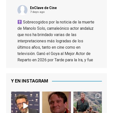
EnClave de Cine
7 days ago
Sobrecogidos por la noticia de la muerte
de Manolo Solo, camaleónico actor andaluz
que nos ha brindado varias de las
interpretaciones más logradas de los
últimos años, tanto en cine como en
televisión. Ganó el Goya al Mejor Actor de
Reparto en 2026 por Tarde para la Ira, y fue
nominado hasta en otras cuatro ocasiones
(la última, en esta última edición, como actor
principal por Una Quinta Por
...
See More
Y EN INSTAGRAM
Video
View on Facebook
·
Share
EnClave de Cine