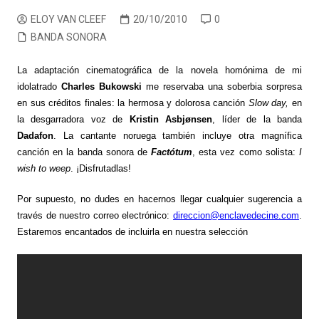
ELOY VAN CLEEF
20/10/2010
0
BANDA SONORA
La adaptación cinematográfica de la novela homónima de mi
idolatrado
Charles Bukowski
me reservaba una soberbia sorpresa
en sus créditos finales: la hermosa y dolorosa canción
Slow day,
en
la desgarradora voz de
Kristin Asbjønsen
, líder de la banda
Dadafon
. La cantante noruega también incluye otra magnífica
canción en la banda sonora de
Factótum
, esta vez como solista:
I
wish to weep
. ¡Disfrutadlas!
Por supuesto, no dudes en hacernos llegar cualquier sugerencia a
través de nuestro correo electrónico:
direccion@enclavedecine.com
.
Estaremos encantados de incluirla en nuestra selección