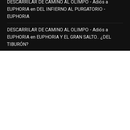
DESCARRILAR DE CAMINO AL OLIMPO - Adiós a
EUPHORIA
en
DEL INFIERNO AL PURGATORIO -
Fallece a los 78 años el actor
EUPHORIA
neozelandés Sam Neill. Aunque empezó a
ganar fama en la televisión en los ochenta
DESCARRILAR DE CAMINO AL OLIMPO - Adiós a
como el espía
#Reilly
en la miniserie
EUPHORIA
en
EUPHORIA Y EL GRAN SALTO... ¿DEL
homónima (por la que se llevó su primera
TIBURÓN?
nominación al Emmy), su verdadera
relevancia internacional le llegó en los
DESCARRILAR DE CAMINO AL OLIMPO - Adiós a
noventa gracias a
#ParqueJurásico
,
EUPHORIA
en
MAD MEN – SERIES FINALE
#LaCazaDelOctubreRojo
,
#elpiano
o el
telefilm
#Merlín
, por la que fue nominado al
PÁGINAS RECOMENDADAS
Emmy y al
...
See More
A Cuarta Parede
Photo
Asesino en Serie: Alberto Rey
View on Facebook
·
Share
Cine Para Leer
Cine Vulcano
Cineuá
EnClave de Cine
4 weeks ago
Cultura Club Cine