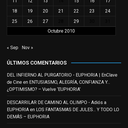
11
12
13
14
15
16
17
Pero nadie podrá quitarle nunca su
incalculable valor icónico y emotivo para
18
19
20
21
22
23
24
toda una generación.
25
26
27
28
29
30
31
View on Facebook
·
Share
Octubre 2010
EnClave de Cine
updated their status.
« Sep
Nov »
3 weeks ago
ÚLTIMOS COMENTARIOS
This content isn't available right now
When this happens, it's usually because
DEL INFIERNO AL PURGATORIO - EUPHORIA | EnClave
the owner only shared it with a small
de Cine
en
ENTUSIASMO, ALEGRÍA, CONFIANZA Y…
group of people, changed who can see it
¿OPTIMISMO? – Vuelve ‘EUPHORIA’
or it's been deleted.
DESCARRILAR DE CAMINO AL OLIMPO - Adiós a
View on Facebook
·
Share
EUPHORIA
en
LOS FANTASMAS DE JULES… Y TODO LO
DEMÁS – EUPHORIA
EnClave de Cine
3 weeks ago