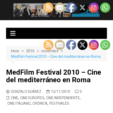
Saltar
al
EnClave de Cine
Crítica cinematográfica y audiovisual. Punto de encuentro para los
contenido
amantes del cine y las series
Inicio
2010
noviembre
MedFilm Festival 2010 – Cine del mediterráneo en Roma
MedFilm Festival 2010 – Cine
del mediterráneo en Roma
GONZALO SUÁREZ
12/11/2010
0
CINE
,
CINE EUROPEO
,
CINE INDEPENDIENTE
,
CINE ITALIANO
,
CRÓNICA
,
FESTIVALES