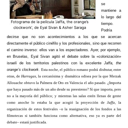
se
mantiene a
lo largo del
Fotograma de la película 'Jaffa, the orange’s
tiempo.
clockwork', de Eyal Sivan & Asher Saraga
Podría
decirse que no son acontecimientos a los que se acercan
directamente el público cinéfilo y los profesionales, sino que recorren
el camino inverso: ellos van a los espectadores. Ayer, por ejemplo,
en Bruselas, Eyal Sivan agitó el debate sobre la «colonización»
israelí de los territorios palestinos con la excelente
Jaffa, the
orange’s clockwork
.
Esta noche, el público romano podrá disfrutar, entre
otras, de
Harragas
, la cercanísima y dramática odisea por la que Merzak
Allouache obtuvo la Palmera de Oro en Valencia el año pasado. ¿Importa
que haya pasado más de un año desde su preestreno? Sí que importa, pero
no a la mayoría del público; y mientras las salas estén llenas de gente
como anoche lo estaba la que acogió la proyección de
Jaffa
, la
organización de estos festivales –o la reasignación de los fondos a las
filmotecas si también funciona como alternativa, eso ya es parte del
debate– estará justificada.