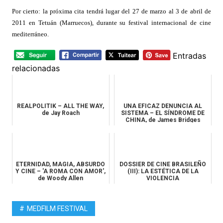
Por cierto: la próxima cita tendrá lugar del 27 de marzo al 3 de abril de
2011 en Tetuán (Marruecos), durante su festival internacional de cine
mediterráneo.
Entradas
relacionadas
REALPOLITIK – ALL THE WAY,
UNA EFICAZ DENUNCIA AL
de Jay Roach
SISTEMA – EL SÍNDROME DE
CHINA, de James Bridges
ETERNIDAD, MAGIA, ABSURDO
DOSSIER DE CINE BRASILEÑO
Y CINE – 'A ROMA CON AMOR',
(III): LA ESTÉTICA DE LA
de Woody Allen
VIOLENCIA
MEDFILM FESTIVAL