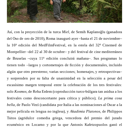
Así, con la proyección de la turca
Miel
, de Semih Kaplanoğlu (ganadora
del Oso de oro de 2010), Roma inauguró ayer –hasta el 21 de noviembre–
la 16ª edición del MedFilmFestival, en la estela del 32º Cinemed de
Montpellier –del 22 al 30 de octubre– y del festival de cine mediterráneo
de Bruselas –cuya 11ª edición concluirá mañana–. Sus programas lo
tienen todo –largos y cortometrajes de ficción y documentales, incluido
algún que otro preestreno; varias secciones; homenajes, y retrospectivas–
y sorprenden por su falta de unanimidad en la selección a pesar del
escasísimo margen temporal entre la celebración de los tres festivales:
solo
Kosmos
, de Reha Erdem (coproducción turco-búlgara tan asidua a los
festivales como desconcertante para crítica y público);
La prima cosa
bella
, de Paolo Virzì (candidata por Italia a las nominaciones al Oscar a la
mejor película en lengua no inglesa), y
Akadimia Platonos
, de Philippos
Tsitos (agridulce comedia griega, vencedora del premio del jurado
ecuménico en Locarno y por la que Antonis Kafetzopuolos ganó el