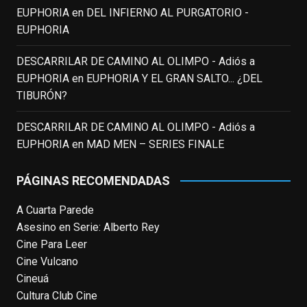
EUPHORIA
en
DEL INFIERNO AL PURGATORIO -
View on Facebook
·
Share
EUPHORIA
DESCARRILAR DE CAMINO AL OLIMPO - Adiós a
EnClave de Cine
updated their status.
EUPHORIA
en
EUPHORIA Y EL GRAN SALTO... ¿DEL
3 weeks ago
TIBURÓN?
This content isn't available right now
DESCARRILAR DE CAMINO AL OLIMPO - Adiós a
When this happens, it's usually because
EUPHORIA
en
MAD MEN – SERIES FINALE
the owner only shared it with a small
group of people, changed who can see it
PÁGINAS RECOMENDADAS
or it's been deleted.
A Cuarta Parede
View on Facebook
·
Share
Asesino en Serie: Alberto Rey
Cine Para Leer
EnClave de Cine
Cine Vulcano
4 weeks ago
Cineuá
Cultura Club Cine
Fallece a los 78 años el actor