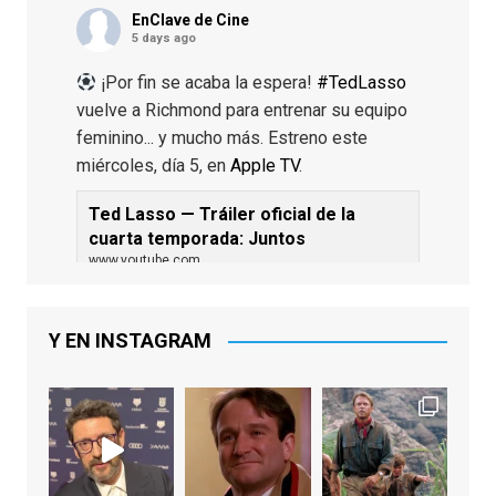
EnClave de Cine
5 days ago
¡Por fin se acaba la espera!
#TedLasso
vuelve a Richmond para entrenar su equipo
feminino... y mucho más. Estreno este
miércoles, día 5, en
Apple TV
.
Ted Lasso — Tráiler oficial de la
cuarta temporada: Juntos
www.youtube.com
De los productores ejecutivos Bill
Lawrence y Jason Sudeikis, Ted L...
Y EN INSTAGRAM
Video
View on Facebook
·
Share
EnClave de Cine
1 week ago