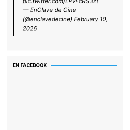
pic.twitter.com/LPvFcRS3zt
— EnClave de Cine
(@enclavedecine)
February 10,
2026
EN FACEBOOK