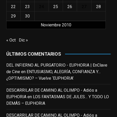
los niños querríamos tener en nuestras
22
23
24
25
26
27
28
familias, el carroza cachondo mental con el
29
30
que los adolescentes desearíamos tomar
Noviembre 2010
nuestras primeras cañas". Así despedíamos
a Robin Williams en agosto de 2014, tras su
trágica muerte. Hoy el actor
« Oct
Dic »
estadounidense, leyenda por sus papeles
en
#ElClubdelosPoetasMuertos
,
ÚLTIMOS COMENTARIOS
#SeñoraDoubtfire
o
#ElIndomableWillHunting
e
...
DEL INFIERNO AL PURGATORIO - EUPHORIA | EnClave
See More
de Cine
en
ENTUSIASMO, ALEGRÍA, CONFIANZA Y…
IN MEMORIAM ROBIN WILLIAMS
¿OPTIMISMO? – Vuelve ‘EUPHORIA’
(1951-2014)
enclavedecine.com
DESCARRILAR DE CAMINO AL OLIMPO - Adiós a
Puede que sus últimos años no hiciesen
EUPHORIA
en
LOS FANTASMAS DE JULES… Y TODO LO
justicia a todo su filmografía anterior.
DEMÁS – EUPHORIA
Pero nadie podrá quitarle nunca su
incalculable valor icónico y emotivo para
DESCARRILAR DE CAMINO AL OLIMPO - Adiós a
toda una generación.