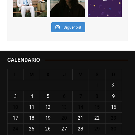
familias, el carroza cachondo mental con el
que los adolescentes desearíamos tomar
nuestras primeras cañas". Así despedíamos
a Robin Williams en agosto de 2014, tras su
¡Síguenos!
trágica muerte. Hoy el actor
estadounidense, leyenda por sus papeles
en
#ElClubdelosPoetasMuertos
,
#SeñoraDoubtfire
o
CALENDARIO
#ElIndomableWillHunting
e
...
See More
L
M
X
J
V
S
D
IN MEMORIAM ROBIN WILLIAMS
(1951-2014)
1
2
enclavedecine.com
Puede que sus últimos años no hiciesen
3
4
5
6
7
8
9
justicia a todo su filmografía anterior.
10
11
12
13
14
15
16
Pero nadie podrá quitarle nunca su
incalculable valor icónico y emotivo para
17
18
19
20
21
22
23
toda una generación.
24
25
26
27
28
29
30
View on Facebook
·
Share