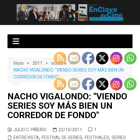
Saltar
al
EnClave de Cine
Crítica cinematográfica y audiovisual. Punto de encuentro para los
contenido
amantes del cine y las series
Inicio
2011
octubre
NACHO VIGALONDO: "VIENDO SERIES SOY MÁS BIEN UN
CORREDOR DE FONDO"
NACHO VIGALONDO: "VIENDO
SERIES SOY MÁS BIEN UN
CORREDOR DE FONDO"
JULIO C. PIÑEIRO
22/10/2011
1
ENTREVISTA
,
FESTIVAL DE SERIES
,
FESTIVALES
,
SERIES