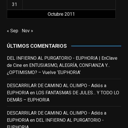
31
Octubre 2011
EnClave de Cine
updated their status.
3 weeks ago
« Sep
Nov »
This content isn't available right now
ÚLTIMOS COMENTARIOS
When this happens, it's usually because
the owner only shared it with a small
DEL INFIERNO AL PURGATORIO - EUPHORIA | EnClave
group of people, changed who can see it
de Cine
en
ENTUSIASMO, ALEGRÍA, CONFIANZA Y…
or it's been deleted.
¿OPTIMISMO? – Vuelve ‘EUPHORIA’
View on Facebook
·
Share
DESCARRILAR DE CAMINO AL OLIMPO - Adiós a
EUPHORIA
en
LOS FANTASMAS DE JULES… Y TODO LO
EnClave de Cine
DEMÁS – EUPHORIA
3 weeks ago
Fallece a los 78 años el actor
DESCARRILAR DE CAMINO AL OLIMPO - Adiós a
neozelandés Sam Neill. Aunque empezó a
EUPHORIA
en
DEL INFIERNO AL PURGATORIO -
ganar fama en la televisión en los ochenta
EUPHORIA