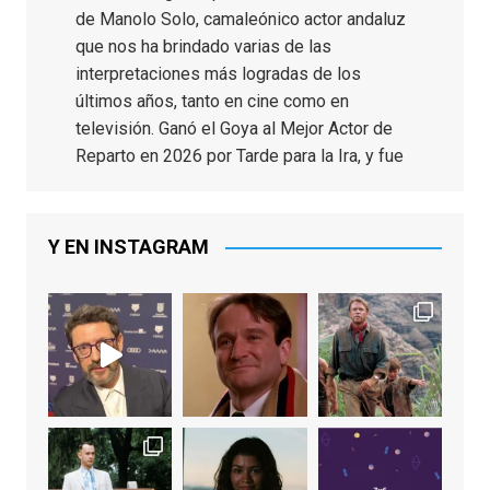
de Manolo Solo, camaleónico actor andaluz
que nos ha brindado varias de las
interpretaciones más logradas de los
últimos años, tanto en cine como en
televisión. Ganó el Goya al Mejor Actor de
Reparto en 2026 por Tarde para la Ira, y fue
nominado hasta en otras cuatro ocasiones
(la última, en esta última edición, como actor
principal por Una Quinta Por
...
See More
Y EN INSTAGRAM
Video
View on Facebook
·
Share
EnClave de Cine
2 weeks ago
"El adulto divertido y juguetón que todos
los niños querríamos tener en nuestras