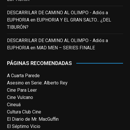
como el espía
#Reilly
en la miniserie
DESCARRILAR DE CAMINO AL OLIMPO - Adiós a
homónima (por la que se llevó su primera
EUPHORIA
en
EUPHORIA Y EL GRAN SALTO... ¿DEL
nominación al Emmy), su verdadera
TIBURÓN?
relevancia internacional le llegó en los
noventa gracias a
#ParqueJurásico
,
DESCARRILAR DE CAMINO AL OLIMPO - Adiós a
#LaCazaDelOctubreRojo
,
#elpiano
o el
EUPHORIA
en
MAD MEN – SERIES FINALE
telefilm
#Merlín
, por la que fue nominado al
Emmy y al
...
See More
PÁGINAS RECOMENDADAS
Photo
A Cuarta Parede
View on Facebook
·
Share
Asesino en Serie: Alberto Rey
Cine Para Leer
EnClave de Cine
Cine Vulcano
4 weeks ago
Cineuá
Hoy cumple 70 años Tom Hanks, uno de
Cultura Club Cine
los actores más aclamados, versátiles y
El Diario de Mr. MacGuffin
queridos de las últimas décadas, ganador
El Séptimo Vicio