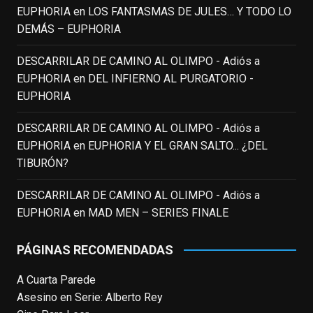
EUPHORIA
en
LOS FANTASMAS DE JULES… Y TODO LO
DEMÁS – EUPHORIA
EnClave de Cine
3 weeks ago
DESCARRILAR DE CAMINO AL OLIMPO - Adiós a
EUPHORIA
en
DEL INFIERNO AL PURGATORIO -
Fallece a los 78 años el actor
EUPHORIA
neozelandés Sam Neill. Aunque empezó a
ganar fama en la televisión en los ochenta
DESCARRILAR DE CAMINO AL OLIMPO - Adiós a
como el espía
#Reilly
en la miniserie
EUPHORIA
en
EUPHORIA Y EL GRAN SALTO... ¿DEL
homónima (por la que se llevó su primera
TIBURÓN?
nominación al Emmy), su verdadera
relevancia internacional le llegó en los
DESCARRILAR DE CAMINO AL OLIMPO - Adiós a
noventa gracias a
#ParqueJurásico
,
EUPHORIA
en
MAD MEN – SERIES FINALE
#LaCazaDelOctubreRojo
,
#elpiano
o el
telefilm
#Merlín
, por la que fue nominado al
PÁGINAS RECOMENDADAS
Emmy y al
...
See More
A Cuarta Parede
Photo
Asesino en Serie: Alberto Rey
View on Facebook
·
Share