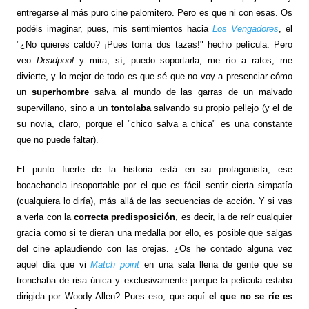
entregarse al más puro cine palomitero. Pero es que ni con esas. Os
podéis imaginar, pues, mis sentimientos hacia
Los Vengadores
, el
"¿No quieres caldo? ¡Pues toma dos tazas!" hecho película. Pero
veo
Deadpool
y mira, sí, puedo soportarla, me río a ratos, me
divierte, y lo mejor de todo es que sé que no voy a presenciar cómo
un
superhombre
salva al mundo de las garras de un malvado
supervillano, sino a un
tontolaba
salvando su propio pellejo (y el de
su novia, claro, porque el "chico salva a chica" es una constante
que no puede faltar).
El punto fuerte de la historia está en su protagonista, ese
bocachancla insoportable por el que es fácil sentir cierta simpatía
(cualquiera lo diría), más allá de las secuencias de acción. Y si vas
a verla con la
correcta predisposición
, es decir, la de reír cualquier
gracia como si te dieran una medalla por ello, es posible que salgas
del cine aplaudiendo con las orejas. ¿Os he contado alguna vez
aquel día que vi
Match point
en una sala llena de gente que se
tronchaba de risa única y exclusivamente porque la película estaba
dirigida por Woody Allen? Pues eso, que aquí
el que no se ríe es