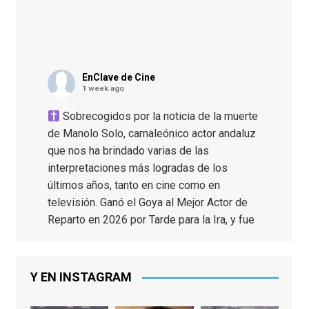
EnClave de Cine
1 week ago
Sobrecogidos por la noticia de la muerte
de Manolo Solo, camaleónico actor andaluz
que nos ha brindado varias de las
interpretaciones más logradas de los
últimos años, tanto en cine como en
televisión. Ganó el Goya al Mejor Actor de
Reparto en 2026 por Tarde para la Ira, y fue
nominado hasta en otras cuatro ocasiones
(la última, en esta última edición, como actor
principal por Una Quinta Por
...
See More
Y EN INSTAGRAM
Video