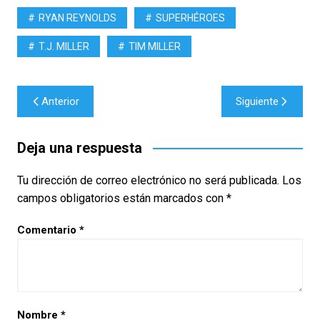
RYAN REYNOLDS
SUPERHÉROES
T.J. MILLER
TIM MILLER
Navegación
Anterior
Siguiente
de
entradas
Deja una respuesta
Tu dirección de correo electrónico no será publicada.
Los
campos obligatorios están marcados con
*
Comentario
*
Nombre
*