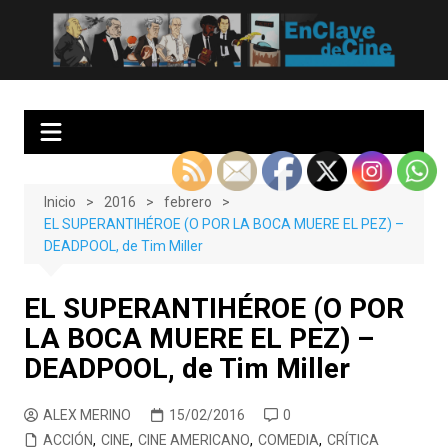
Saltar
al
EnClave de Cine
Crítica cinematográfica y audiovisual. Punto de encuentro para los
contenido
amantes del cine y las series
Inicio
2016
febrero
EL SUPERANTIHÉROE (O POR LA BOCA MUERE EL PEZ) –
DEADPOOL, de Tim Miller
EL SUPERANTIHÉROE (O POR
LA BOCA MUERE EL PEZ) –
DEADPOOL, de Tim Miller
ALEX MERINO
15/02/2016
0
ACCIÓN
,
CINE
,
CINE AMERICANO
,
COMEDIA
,
CRÍTICA