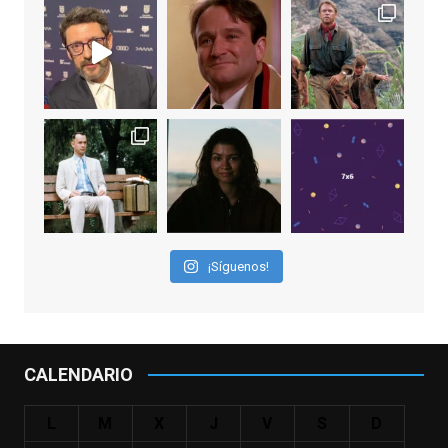
View on Facebook
·
Share
EnClave de Cine
2 weeks ago
"El adulto divertido y juguetón que todos
los niños querríamos tener en nuestras
familias, el carroza cachondo mental con el
que los adolescentes desearíamos tomar
nuestras primeras cañas". Así despedíamos
a Robin Williams en agosto de 2014, tras su
¡Síguenos!
trágica muerte. Hoy el actor
estadounidense, leyenda por sus papeles
en
#ElClubdelosPoetasMuertos
,
#SeñoraDoubtfire
o
CALENDARIO
#ElIndomableWillHunting
e
...
See More
L
M
X
J
V
S
D
IN MEMORIAM ROBIN WILLIAMS
(1951-2014)