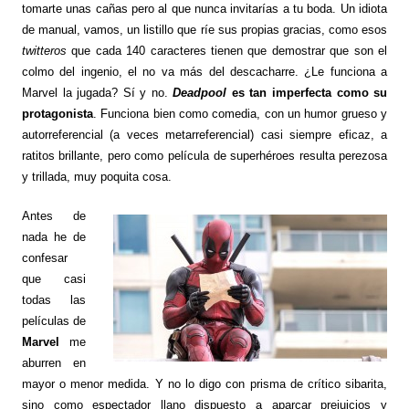
tomarte unas cañas pero al que nunca invitarías a tu boda. Un idiota
de manual, vamos, un listillo que ríe sus propias gracias, como esos
twitteros
que cada 140 caracteres tienen que demostrar que son el
colmo del ingenio, el no va más del descacharre. ¿Le funciona a
Marvel la jugada? Sí y no.
Deadpool
es tan imperfecta como su
protagonista
. Funciona bien como comedia, con un humor grueso y
autorreferencial (a veces metarreferencial) casi siempre eficaz, a
ratitos brillante, pero como película de superhéroes resulta perezosa
y trillada, muy poquita cosa.
Antes de
nada he de
confesar
que casi
todas las
películas de
Marvel
me
aburren en
mayor o menor medida. Y no lo digo con prisma de crítico sibarita,
sino como espectador llano dispuesto a aparcar prejuicios y