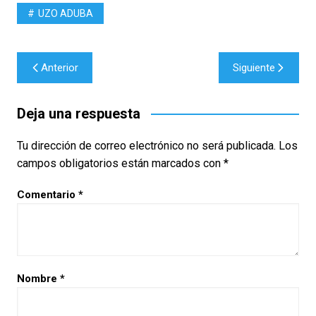
UZO ADUBA
Navegación
Anterior
Siguiente
de
entradas
Deja una respuesta
Tu dirección de correo electrónico no será publicada.
Los
campos obligatorios están marcados con
*
Comentario
*
Nombre
*