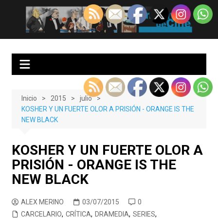
Saltar
al
EnClave de Cine
Crítica cinematográfica y audiovisual. Punto de encuentro para los
contenido
amantes del cine y las series
Inicio
2015
julio
KOSHER Y UN FUERTE OLOR A PRISIÓN - ORANGE IS THE
NEW BLACK
KOSHER Y UN FUERTE OLOR A
PRISIÓN - ORANGE IS THE
NEW BLACK
ALEX MERINO
03/07/2015
0
CARCELARIO
,
CRÍTICA
,
DRAMEDIA
,
SERIES
,