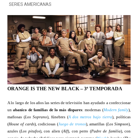
SERIES AMERICANAS
ORANGE IS THE NEW BLACK – 3ª TEMPORADA
A lo largo de los años las series de televisión han ayudado a confeccionar
un
abanico de familias de lo más dispares
: modernas (
Modern family
),
mafiosas (
Los Soprano
), fúnebres (
A dos metros bajo tierra
), políticas
(
House of
cards
), codiciosas (
Juego de tronos
), amarillas (
Los
Simpson
),
azules (
Los
pitufos
), con alien (
Alf
), con perro (
Padre de familia
), con