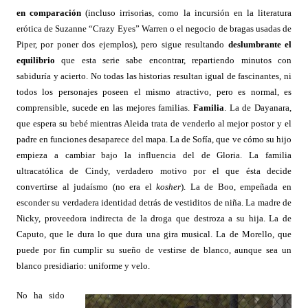
en comparación
(incluso irrisorias, como la incursión en la literatura
erótica de Suzanne “Crazy Eyes” Warren o el negocio de bragas usadas de
Piper, por poner dos ejemplos), pero sigue resultando
deslumbrante el
equilibrio
que esta serie sabe encontrar, repartiendo minutos con
sabiduría y acierto. No todas las historias resultan igual de fascinantes, ni
todos los personajes poseen el mismo atractivo, pero es normal, es
comprensible, sucede en las mejores familias.
Familia
. La de Dayanara,
que espera su bebé mientras Aleida trata de venderlo al mejor postor y el
padre en funciones desaparece del mapa. La de Sofía, que ve cómo su hijo
empieza a cambiar bajo la influencia del de Gloria. La familia
ultracatólica de Cindy, verdadero motivo por el que ésta decide
convertirse al judaísmo (no era el
kosher
). La de Boo, empeñada en
esconder su verdadera identidad detrás de vestiditos de niña. La madre de
Nicky, proveedora indirecta de la droga que destroza a su hija. La de
Caputo, que le dura lo que dura una gira musical. La de Morello, que
puede por fin cumplir su sueño de vestirse de blanco, aunque sea un
blanco presidiario: uniforme y velo.
No ha sido