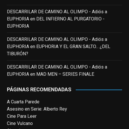
incalculable valor icónico y emotivo para
DESCARRILAR DE CAMINO AL OLIMPO - Adiós a
toda una generación.
EUPHORIA
en
DEL INFIERNO AL PURGATORIO -
View on Facebook
·
Share
EUPHORIA
DESCARRILAR DE CAMINO AL OLIMPO - Adiós a
EnClave de Cine
updated their status.
EUPHORIA
en
EUPHORIA Y EL GRAN SALTO... ¿DEL
3 weeks ago
TIBURÓN?
This content isn't available right now
DESCARRILAR DE CAMINO AL OLIMPO - Adiós a
When this happens, it's usually because
EUPHORIA
en
MAD MEN – SERIES FINALE
the owner only shared it with a small
group of people, changed who can see it
PÁGINAS RECOMENDADAS
or it's been deleted.
A Cuarta Parede
View on Facebook
·
Share
Asesino en Serie: Alberto Rey
Cine Para Leer
EnClave de Cine
Cine Vulcano
4 weeks ago