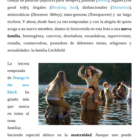
conejo de peluche (
Infelices para
siempre
), porretas (
Weeds
), legales (
The
good wife
), ilegales
(
Breaking bad
), disfuncionales (
Shameless
),
aristocráticas (
Downton Abbey
), trans-gresoras (
Transparent
) y un largo
etcétera. Y ahora, desde hace ya tres temporadas y con la alegría de quien
acoge a un nuevo miembro, damos la bienvenida en esta lista a una
nueva
familia
, heterogénea, convicta, desoladora, escandalosa, superviviente,
extraña, conmovedora, poseedora de diferentes etnias, religiones y
sexualidades: la familia Litchfield.
La tercera
temporada
de
Orange is
the new
black
ha
girado más
que nunca
en torno al
tema
familiar,
haciendo especial ahínco en la
maternidad
. Aunque uno puede