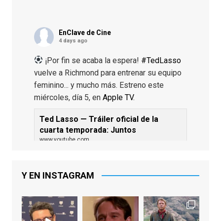
EnClave de Cine
4 days ago
¡Por fin se acaba la espera!
#TedLasso
vuelve a Richmond para entrenar su equipo
feminino... y mucho más. Estreno este
miércoles, día 5, en
Apple TV
.
Ted Lasso — Tráiler oficial de la
cuarta temporada: Juntos
www.youtube.com
De los productores ejecutivos Bill
Lawrence y Jason Sudeikis, Ted L...
Y EN INSTAGRAM
Video
View on Facebook
·
Share