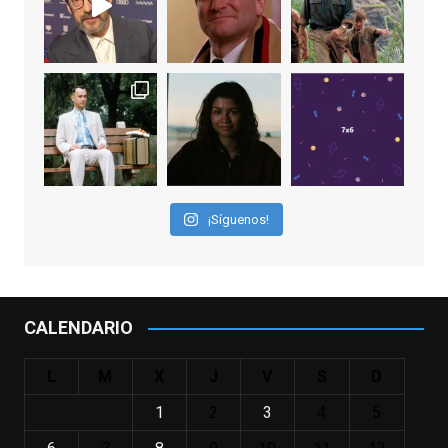
EnClave de Cine
1 week ago
Sobrecogidos por la noticia de la muerte
de Manolo Solo, camaleónico actor andaluz
que nos ha brindado varias de las
interpretaciones más logradas de los
últimos años, tanto en cine como en
televisión. Ganó el Goya al Mejor Actor de
¡Síguenos!
Reparto en 2026 por Tarde para la Ira, y fue
nominado hasta en otras cuatro ocasiones
(la última, en esta última edición, como actor
principal por Una Quinta Por
...
See More
CALENDARIO
Video
View on Facebook
·
Share
L
M
X
J
V
S
D
1
2
3
4
5
EnClave de Cine