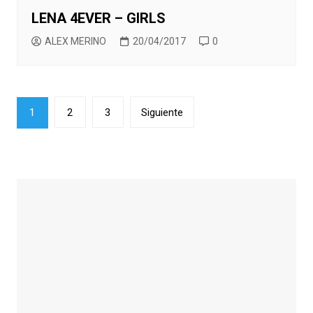
LENA 4EVER – GIRLS
ALEX MERINO
20/04/2017
0
Paginación
1
2
3
Siguiente
de
entradas