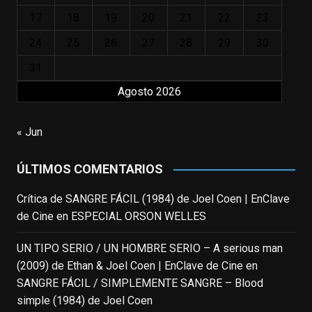
los niños querríamos tener en nuestras
17
18
19
20
21
22
23
familias, el carroza cachondo mental con el
24
25
26
27
28
29
30
que los adolescentes desearíamos tomar
nuestras primeras cañas". Así despedíamos
31
a Robin Williams en agosto de 2014, tras su
Agosto 2026
trágica muerte. Hoy el actor
estadounidense, leyenda por sus papeles
« Jun
en
#ElClubdelosPoetasMuertos
,
#SeñoraDoubtfire
o
ÚLTIMOS COMENTARIOS
#ElIndomableWillHunting
e
...
See More
Crítica de SANGRE FÁCIL (1984) de Joel Coen | EnClave
IN MEMORIAM ROBIN WILLIAMS
de Cine
en
ESPECIAL ORSON WELLES
(1951-2014)
enclavedecine.com
Puede que sus últimos años no hiciesen
UN TIPO SERIO / UN HOMBRE SERIO – A serious man
justicia a todo su filmografía anterior.
(2009) de Ethan & Joel Coen | EnClave de Cine
en
Pero nadie podrá quitarle nunca su
SANGRE FÁCIL / SIMPLEMENTE SANGRE – Blood
incalculable valor icónico y emotivo para
simple (1984) de Joel Coen
toda una generación.