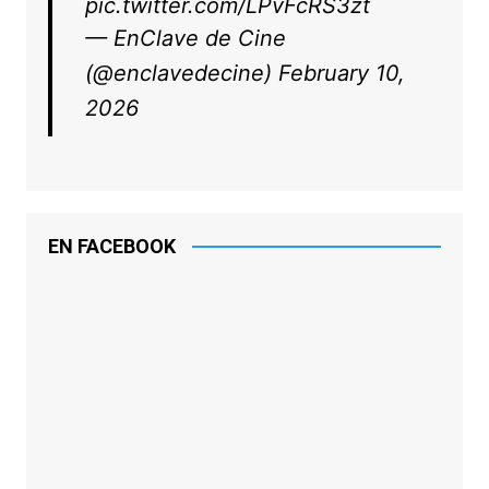
pic.twitter.com/LPvFcRS3zt
— EnClave de Cine
(@enclavedecine)
February 10,
2026
EN FACEBOOK