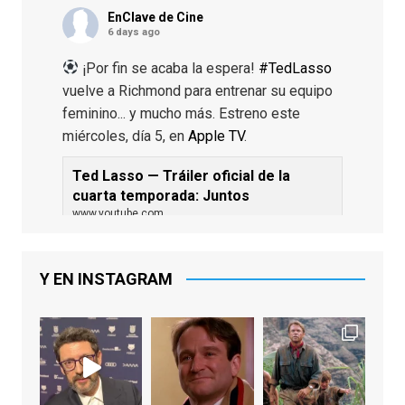
EnClave de Cine
6 days ago
¡Por fin se acaba la espera!
#TedLasso
vuelve a Richmond para entrenar su equipo
feminino... y mucho más. Estreno este
miércoles, día 5, en
Apple TV
.
Ted Lasso — Tráiler oficial de la
cuarta temporada: Juntos
www.youtube.com
De los productores ejecutivos Bill
Lawrence y Jason Sudeikis, Ted L...
Y EN INSTAGRAM
Video
View on Facebook
·
Share
EnClave de Cine
2 weeks ago