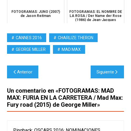
FOTOGRAMAS: JUNO (2007)
FOTOGRAMAS: EL NOMBRE DE
de Jason Reitman
LA ROSA / Der Name der Rose
(1986) de Jean-Jacques
Anna...
CANNES 2016
CHARLIZE THERON
GEORGE MILLER
MAD MAX
Navegación
Anterior
Siguiente
de
entradas
Un comentario en «
FOTOGRAMAS: MAD
MAX: FURIA EN LA CARRETERA / Mad Max:
Fury road (2015) de George Miller
»
Pingback:
OSCARS 2016: NOMINACIONES