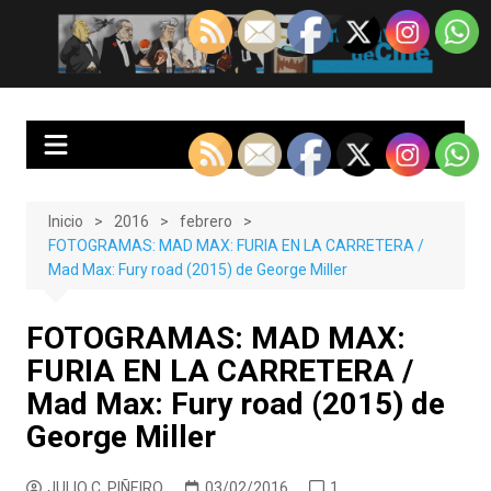
Saltar
al
EnClave de Cine
Crítica cinematográfica y audiovisual. Punto de encuentro para los
contenido
amantes del cine y las series
Inicio
2016
febrero
FOTOGRAMAS: MAD MAX: FURIA EN LA CARRETERA /
Mad Max: Fury road (2015) de George Miller
FOTOGRAMAS: MAD MAX:
FURIA EN LA CARRETERA /
Mad Max: Fury road (2015) de
George Miller
JULIO C. PIÑEIRO
03/02/2016
1