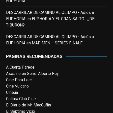
EUPHORIA
DESCARRILAR DE CAMINO AL OLIMPO - Adiós a
EnClave de Cine
updated their status.
EUPHORIA
en
EUPHORIA Y EL GRAN SALTO... ¿DEL
3 weeks ago
TIBURÓN?
This content isn't available right now
DESCARRILAR DE CAMINO AL OLIMPO - Adiós a
When this happens, it's usually because
EUPHORIA
en
MAD MEN – SERIES FINALE
the owner only shared it with a small
group of people, changed who can see it
PÁGINAS RECOMENDADAS
or it's been deleted.
A Cuarta Parede
View on Facebook
·
Share
Asesino en Serie: Alberto Rey
Cine Para Leer
EnClave de Cine
Cine Vulcano
4 weeks ago
Cineuá
Cultura Club Cine
Fallece a los 78 años el actor
El Diario de Mr. MacGuffin
neozelandés Sam Neill. Aunque empezó a
El Séptimo Vicio
ganar fama en la televisión en los ochenta