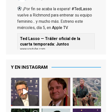
¡Por fin se acaba la espera!
#TedLasso
vuelve a Richmond para entrenar su equipo
feminino... y mucho más. Estreno este
miércoles, día 5, en
Apple TV
.
Ted Lasso — Tráiler oficial de la
cuarta temporada: Juntos
www.youtube.com
De los productores ejecutivos Bill
Lawrence y Jason Sudeikis, Ted L...
Y EN INSTAGRAM
Video
View on Facebook
·
Share
EnClave de Cine
1 week ago
Sobrecogidos por la noticia de la muerte