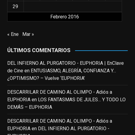
familias, el carroza cachondo mental con el
29
que los adolescentes desearíamos tomar
Febrero 2016
nuestras primeras cañas". Así despedíamos
a Robin Williams en agosto de 2014, tras su
trágica muerte. Hoy el actor
« Ene
Mar »
estadounidense, leyenda por sus papeles
en
#ElClubdelosPoetasMuertos
,
ÚLTIMOS COMENTARIOS
#SeñoraDoubtfire
o
#ElIndomableWillHunting
e
...
DEL INFIERNO AL PURGATORIO - EUPHORIA | EnClave
See More
de Cine
en
ENTUSIASMO, ALEGRÍA, CONFIANZA Y…
IN MEMORIAM ROBIN WILLIAMS
¿OPTIMISMO? – Vuelve ‘EUPHORIA’
(1951-2014)
enclavedecine.com
DESCARRILAR DE CAMINO AL OLIMPO - Adiós a
Puede que sus últimos años no hiciesen
EUPHORIA
en
LOS FANTASMAS DE JULES… Y TODO LO
justicia a todo su filmografía anterior.
DEMÁS – EUPHORIA
Pero nadie podrá quitarle nunca su
incalculable valor icónico y emotivo para
DESCARRILAR DE CAMINO AL OLIMPO - Adiós a
toda una generación.
EUPHORIA
en
DEL INFIERNO AL PURGATORIO -
View on Facebook
·
Share