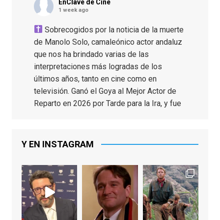
EnClave de Cine
1 week ago
Sobrecogidos por la noticia de la muerte
de Manolo Solo, camaleónico actor andaluz
que nos ha brindado varias de las
interpretaciones más logradas de los
últimos años, tanto en cine como en
televisión. Ganó el Goya al Mejor Actor de
Reparto en 2026 por Tarde para la Ira, y fue
nominado hasta en otras cuatro ocasiones
(la última, en esta última edición, como actor
principal por Una Quinta Por
...
See More
Y EN INSTAGRAM
Video
View on Facebook
·
Share
EnClave de Cine
2 weeks ago