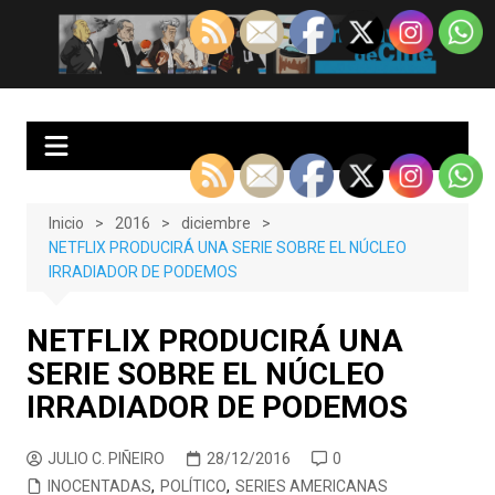
Saltar
al
EnClave de Cine
Crítica cinematográfica y audiovisual. Punto de encuentro para los
contenido
amantes del cine y las series
Inicio
2016
diciembre
NETFLIX PRODUCIRÁ UNA SERIE SOBRE EL NÚCLEO
IRRADIADOR DE PODEMOS
NETFLIX PRODUCIRÁ UNA
SERIE SOBRE EL NÚCLEO
IRRADIADOR DE PODEMOS
JULIO C. PIÑEIRO
28/12/2016
0
INOCENTADAS
,
POLÍTICO
,
SERIES AMERICANAS