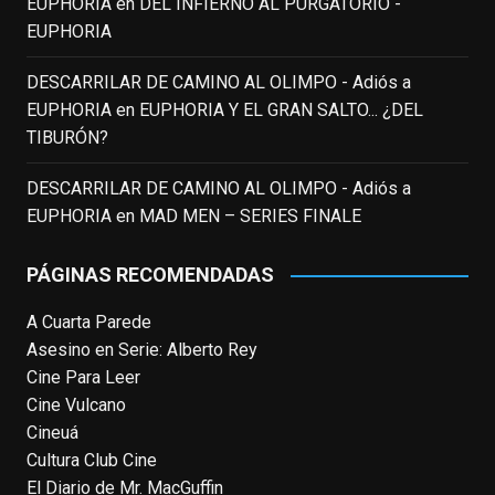
EUPHORIA
en
DEL INFIERNO AL PURGATORIO -
Fallece a los 78 años el actor
EUPHORIA
neozelandés Sam Neill. Aunque empezó a
ganar fama en la televisión en los ochenta
DESCARRILAR DE CAMINO AL OLIMPO - Adiós a
como el espía
#Reilly
en la miniserie
EUPHORIA
en
EUPHORIA Y EL GRAN SALTO... ¿DEL
homónima (por la que se llevó su primera
TIBURÓN?
nominación al Emmy), su verdadera
relevancia internacional le llegó en los
DESCARRILAR DE CAMINO AL OLIMPO - Adiós a
noventa gracias a
#ParqueJurásico
,
EUPHORIA
en
MAD MEN – SERIES FINALE
#LaCazaDelOctubreRojo
,
#elpiano
o el
telefilm
#Merlín
, por la que fue nominado al
PÁGINAS RECOMENDADAS
Emmy y al
...
See More
A Cuarta Parede
Photo
Asesino en Serie: Alberto Rey
View on Facebook
·
Share
Cine Para Leer
Cine Vulcano
Cineuá
EnClave de Cine
4 weeks ago
Cultura Club Cine
El Diario de Mr. MacGuffin