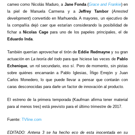
cameo como Nicolás Maduro, a
Jane Fonda
(
Grace and Frankie
) en
la piel de Manuela Carmena y a
Jeffrey Tambor
(
Arrested
development
) convertido en Marhuenda. A mayores, un ejecutivo de
la compañía dejó caer que estarían considerando la posibilidad de
fichar a
Nicolas Cage
para uno de los papeles principales, el de
Eduardo Inda
.
También querrían aprovechar el tirón de
Eddie Redmayne
y su gran
actuación en
La teoría del todo
para que hiciese las veces de
Pablo
Echenique
, un rol secundario, eso sí. Pero de momento, sin pistas
sobre quiénes encarnarán a Pablo Iglesias, Íñigo Errejón y Juan
Carlos Monedero, lo que puede llevar a pensar que contarán con
caras desconocidas para darle un factor de innovación al producto.
El estreno de la primera temporada (Kaufman afirma tener material
para al menos tres) está previsto para el último trimestre de 2017.
Fuente:
TVline.com
EDITADO: Antena 3 se ha hecho eco de esta inocentada en su