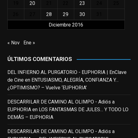
incalculable valor icónico y emotivo para
19
20
21
22
23
24
25
toda una generación.
26
27
28
29
30
31
View on Facebook
·
Share
Diciembre 2016
EnClave de Cine
updated their status.
« Nov
Ene »
3 weeks ago
ÚLTIMOS COMENTARIOS
This content isn't available right now
When this happens, it's usually because
DEL INFIERNO AL PURGATORIO - EUPHORIA | EnClave
the owner only shared it with a small
de Cine
en
ENTUSIASMO, ALEGRÍA, CONFIANZA Y…
group of people, changed who can see it
¿OPTIMISMO? – Vuelve ‘EUPHORIA’
or it's been deleted.
DESCARRILAR DE CAMINO AL OLIMPO - Adiós a
View on Facebook
·
Share
EUPHORIA
en
LOS FANTASMAS DE JULES… Y TODO LO
DEMÁS – EUPHORIA
EnClave de Cine
3 weeks ago
DESCARRILAR DE CAMINO AL OLIMPO - Adiós a