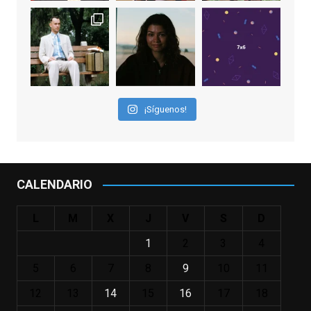
"El adulto divertido y juguetón que todos
los niños querríamos tener en nuestras
familias, el carroza cachondo mental con el
que los adolescentes desearíamos tomar
nuestras primeras cañas". Así despedíamos
a Robin Williams en agosto de 2014, tras su
¡Síguenos!
trágica muerte. Hoy el actor
estadounidense, leyenda por sus papeles
en
#ElClubdelosPoetasMuertos
,
#SeñoraDoubtfire
o
CALENDARIO
#ElIndomableWillHunting
e
...
See More
L
M
X
J
V
S
D
IN MEMORIAM ROBIN WILLIAMS
(1951-2014)
1
2
3
4
enclavedecine.com
Puede que sus últimos años no hiciesen
5
6
7
8
9
10
11
justicia a todo su filmografía anterior.
12
13
14
15
16
17
18
Pero nadie podrá quitarle nunca su