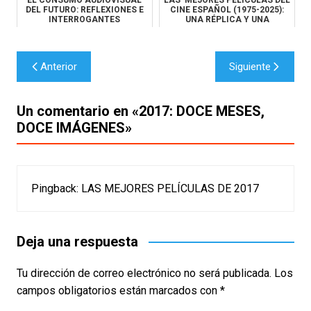
EL CONSUMO AUDIOVISUAL
LAS MEJORES PELÍCULAS DEL
DEL FUTURO: REFLEXIONES E
CINE ESPAÑOL (1975-2025):
INTERROGANTES
UNA RÉPLICA Y UNA
CONTRAPRO...
Navegación
Anterior
Siguiente
de
entradas
Un comentario en «
2017: DOCE MESES,
DOCE IMÁGENES
»
Pingback:
LAS MEJORES PELÍCULAS DE 2017
Deja una respuesta
Tu dirección de correo electrónico no será publicada.
Los
campos obligatorios están marcados con
*