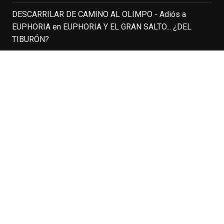
ganar fama en la televisión en los ochenta
DESCARRILAR DE CAMINO AL OLIMPO - Adiós a
como el espía
#Reilly
en la miniserie
EUPHORIA
en
EUPHORIA Y EL GRAN SALTO... ¿DEL
homónima (por la que se llevó su primera
TIBURÓN?
nominación al Emmy), su verdadera
relevancia internacional le llegó en los
DESCARRILAR DE CAMINO AL OLIMPO - Adiós a
noventa gracias a
#ParqueJurásico
,
EUPHORIA
en
MAD MEN – SERIES FINALE
#LaCazaDelOctubreRojo
,
#elpiano
o el
telefilm
#Merlín
, por la que fue nominado al
PÁGINAS RECOMENDADAS
Emmy y al
...
See More
A Cuarta Parede
Photo
Asesino en Serie: Alberto Rey
View on Facebook
·
Share
Cine Para Leer
Cine Vulcano
Cineuá
EnClave de Cine
4 weeks ago
Cultura Club Cine
El Diario de Mr. MacGuffin
Hoy cumple 70 años Tom Hanks, uno de
El Séptimo Vicio
los actores más aclamados, versátiles y
Espinof