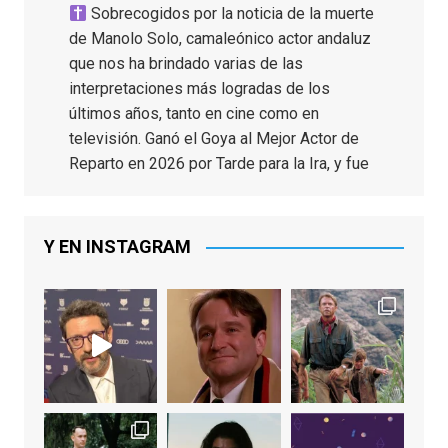
Sobrecogidos por la noticia de la muerte
de Manolo Solo, camaleónico actor andaluz
que nos ha brindado varias de las
interpretaciones más logradas de los
últimos años, tanto en cine como en
televisión. Ganó el Goya al Mejor Actor de
Reparto en 2026 por Tarde para la Ira, y fue
nominado hasta en otras cuatro ocasiones
(la última, en esta última edición, como actor
principal por Una Quinta Por
...
See More
Y EN INSTAGRAM
Video
View on Facebook
·
Share
EnClave de Cine
2 weeks ago
"El adulto divertido y juguetón que todos