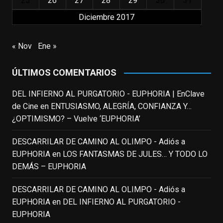
25
26
27
28
29
30
31
View on Facebook
·
Share
Diciembre 2017
EnClave de Cine
updated their status.
« Nov
Ene »
3 weeks ago
ÚLTIMOS COMENTARIOS
This content isn't available right now
When this happens, it's usually because
DEL INFIERNO AL PURGATORIO - EUPHORIA | EnClave
the owner only shared it with a small
de Cine
en
ENTUSIASMO, ALEGRÍA, CONFIANZA Y…
group of people, changed who can see it
¿OPTIMISMO? – Vuelve ‘EUPHORIA’
or it's been deleted.
DESCARRILAR DE CAMINO AL OLIMPO - Adiós a
View on Facebook
·
Share
EUPHORIA
en
LOS FANTASMAS DE JULES… Y TODO LO
DEMÁS – EUPHORIA
EnClave de Cine
3 weeks ago
DESCARRILAR DE CAMINO AL OLIMPO - Adiós a
EUPHORIA
en
DEL INFIERNO AL PURGATORIO -
Fallece a los 78 años el actor
EUPHORIA
neozelandés Sam Neill. Aunque empezó a