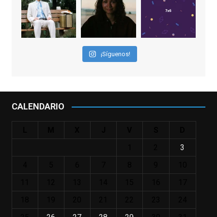
los niños querríamos tener en nuestras
familias, el carroza cachondo mental con el
que los adolescentes desearíamos tomar
nuestras primeras cañas". Así despedíamos
a Robin Williams en agosto de 2014, tras su
¡Síguenos!
trágica muerte. Hoy el actor
estadounidense, leyenda por sus papeles
en
#ElClubdelosPoetasMuertos
,
#SeñoraDoubtfire
o
CALENDARIO
#ElIndomableWillHunting
e
...
See More
L
M
X
J
V
S
D
IN MEMORIAM ROBIN WILLIAMS
(1951-2014)
1
2
3
enclavedecine.com
Puede que sus últimos años no hiciesen
4
5
6
7
8
9
10
justicia a todo su filmografía anterior.
11
12
13
14
15
16
17
Pero nadie podrá quitarle nunca su
incalculable valor icónico y emotivo para
18
19
20
21
22
23
24
toda una generación.