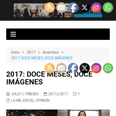
Saltar
al
EnClave de Cine
Crítica cinematográfica y audiovisual. Punto de encuentro para los
contenido
amantes del cine y las series
Inicio
2017
diciembre
2017: DOCE MESES, DOCE IMÁGENES
2017: DOCE MESES, DOCE
IMÁGENES
JULIO C. PIÑEIRO
29/12/2017
1
LO MEJOR DE
,
OPINIÓN