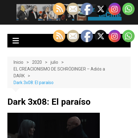
Saltar
al
EnClave de Cine
Crítica cinematográfica y audiovisual. Punto de encuentro para los
contenido
amantes del cine y las series
Inicio
2020
julio
EL CREACIONISMO DE SCHRÖDINGER – Adiós a
DARK
Dark 3x08: El paraíso
Dark 3x08: El paraíso