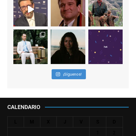
EnClave de Cine
1 week ago
Sobrecogidos por la noticia de la muerte
de Manolo Solo, camaleónico actor andaluz
que nos ha brindado varias de las
interpretaciones más logradas de los
últimos años, tanto en cine como en
televisión. Ganó el Goya al Mejor Actor de
¡Síguenos!
Reparto en 2026 por Tarde para la Ira, y fue
nominado hasta en otras cuatro ocasiones
(la última, en esta última edición, como actor
principal por Una Quinta Por
...
See More
CALENDARIO
Video
View on Facebook
·
Share
L
M
X
J
V
S
D
1
2