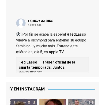
EnClave de Cine
4 days ago
¡Por fin se acaba la espera!
#TedLasso
vuelve a Richmond para entrenar su equipo
feminino... y mucho más. Estreno este
miércoles, día 5, en
Apple TV
.
Ted Lasso — Tráiler oficial de la
cuarta temporada: Juntos
www.youtube.com
De los productores ejecutivos Bill
Lawrence y Jason Sudeikis, Ted L...
Y EN INSTAGRAM
Video
View on Facebook
·
Share