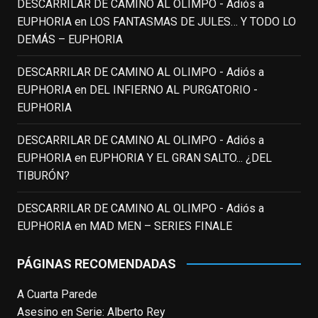
justicia a todo su filmografía anterior.
DESCARRILAR DE CAMINO AL OLIMPO - Adiós a
Pero nadie podrá quitarle nunca su
EUPHORIA
en
LOS FANTASMAS DE JULES… Y TODO LO
incalculable valor icónico y emotivo para
DEMÁS – EUPHORIA
toda una generación.
DESCARRILAR DE CAMINO AL OLIMPO - Adiós a
View on Facebook
·
Share
EUPHORIA
en
DEL INFIERNO AL PURGATORIO -
EUPHORIA
EnClave de Cine
updated their status.
3 weeks ago
DESCARRILAR DE CAMINO AL OLIMPO - Adiós a
EUPHORIA
en
EUPHORIA Y EL GRAN SALTO... ¿DEL
TIBURÓN?
This content isn't available right now
When this happens, it's usually because
DESCARRILAR DE CAMINO AL OLIMPO - Adiós a
the owner only shared it with a small
EUPHORIA
en
MAD MEN – SERIES FINALE
group of people, changed who can see it
or it's been deleted.
PÁGINAS RECOMENDADAS
View on Facebook
·
Share
A Cuarta Parede
Asesino en Serie: Alberto Rey