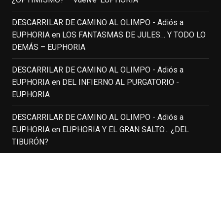
(1951-2014)
enclavedecine.com
DESCARRILAR DE CAMINO AL OLIMPO - Adiós a
Puede que sus últimos años no hiciesen
EUPHORIA
en
LOS FANTASMAS DE JULES… Y TODO LO
justicia a todo su filmografía anterior.
DEMÁS – EUPHORIA
Pero nadie podrá quitarle nunca su
incalculable valor icónico y emotivo para
DESCARRILAR DE CAMINO AL OLIMPO - Adiós a
toda una generación.
EUPHORIA
en
DEL INFIERNO AL PURGATORIO -
View on Facebook
·
Share
EUPHORIA
DESCARRILAR DE CAMINO AL OLIMPO - Adiós a
EnClave de Cine
updated their status.
EUPHORIA
en
EUPHORIA Y EL GRAN SALTO... ¿DEL
3 weeks ago
TIBURÓN?
This content isn't available right now
DESCARRILAR DE CAMINO AL OLIMPO - Adiós a
When this happens, it's usually because
EUPHORIA
en
MAD MEN – SERIES FINALE
the owner only shared it with a small
group of people, changed who can see it
PÁGINAS RECOMENDADAS
or it's been deleted.