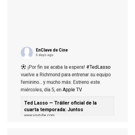
EnClave de Cine
5 days ago
¡Por fin se acaba la espera!
#TedLasso
vuelve a Richmond para entrenar su equipo
feminino... y mucho más. Estreno este
miércoles, día 5, en
Apple TV
.
Ted Lasso — Tráiler oficial de la
cuarta temporada: Juntos
www.youtube.com
De los productores ejecutivos Bill
Lawrence y Jason Sudeikis, Ted L...