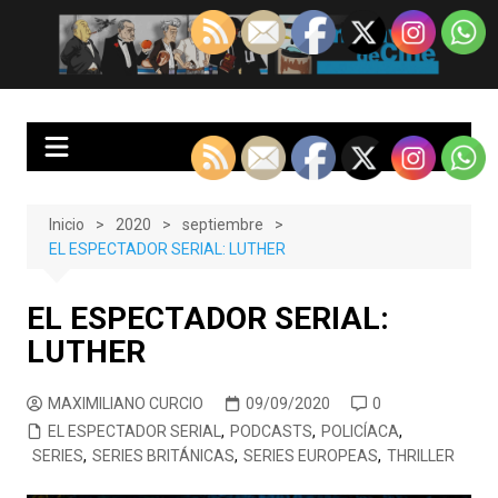
Saltar
al
EnClave de Cine
Crítica cinematográfica y audiovisual. Punto de encuentro para los
contenido
amantes del cine y las series
Inicio
2020
septiembre
EL ESPECTADOR SERIAL: LUTHER
EL ESPECTADOR SERIAL:
LUTHER
MAXIMILIANO CURCIO
09/09/2020
0
EL ESPECTADOR SERIAL
,
PODCASTS
,
POLICÍACA
,
SERIES
,
SERIES BRITÁNICAS
,
SERIES EUROPEAS
,
THRILLER