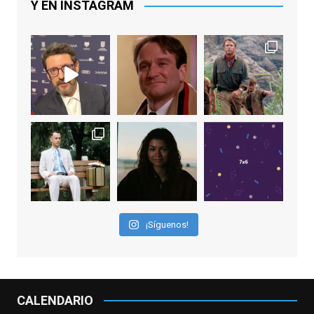
Y EN INSTAGRAM
Video
View on Facebook
·
Share
EnClave de Cine
1 week ago
Sobrecogidos por la noticia de la muerte
de Manolo Solo, camaleónico actor andaluz
que nos ha brindado varias de las
interpretaciones más logradas de los
últimos años, tanto en cine como en
televisión. Ganó el Goya al Mejor Actor de
¡Síguenos!
Reparto en 2026 por Tarde para la Ira, y fue
nominado hasta en otras cuatro ocasiones
(la última, en esta última edición, como actor
principal por Una Quinta Por
...
See More
CALENDARIO
Video