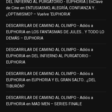
DEL INFIERNO AL PURGATORIO - EUPHORIA | EnClave
IN MEMORIAM ROBIN WILLIAMS
de Cine
en
ENTUSIASMO, ALEGRÍA, CONFIANZA Y…
(1951-2014)
enclavedecine.com
¿OPTIMISMO? – Vuelve ‘EUPHORIA’
Puede que sus últimos años no hiciesen
justicia a todo su filmografía anterior.
DESCARRILAR DE CAMINO AL OLIMPO - Adiós a
Pero nadie podrá quitarle nunca su
EUPHORIA
en
LOS FANTASMAS DE JULES… Y TODO LO
incalculable valor icónico y emotivo para
DEMÁS – EUPHORIA
toda una generación.
DESCARRILAR DE CAMINO AL OLIMPO - Adiós a
View on Facebook
·
Share
EUPHORIA
en
DEL INFIERNO AL PURGATORIO -
EUPHORIA
EnClave de Cine
updated their status.
3 weeks ago
DESCARRILAR DE CAMINO AL OLIMPO - Adiós a
EUPHORIA
en
EUPHORIA Y EL GRAN SALTO... ¿DEL
TIBURÓN?
This content isn't available right now
When this happens, it's usually because
DESCARRILAR DE CAMINO AL OLIMPO - Adiós a
the owner only shared it with a small
EUPHORIA
en
MAD MEN – SERIES FINALE
group of people, changed who can see it
or it's been deleted.