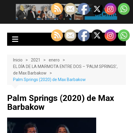
Saltar
al
EnClave de Cine
Crítica cinematográfica y audiovisual. Punto de encuentro para los
contenido
amantes del cine y las series
Inicio
2021
enero
EL DÍA DE LA MARMOTA ENTRE DOS – ‘PALM SPRINGS’,
de Max Barbakow
Palm Springs (2020) de Max Barbakow
Palm Springs (2020) de Max
Barbakow