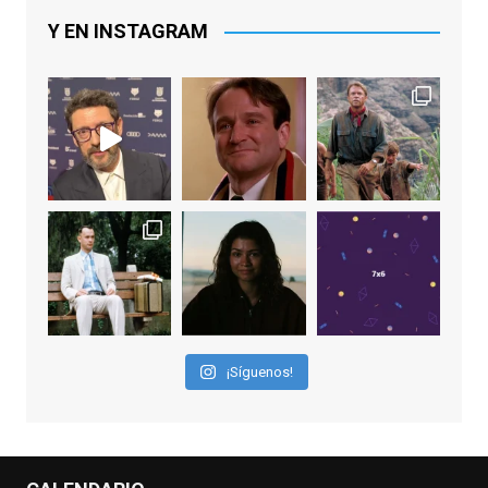
Lawrence y Jason Sudeikis, Ted L...
Y EN INSTAGRAM
Video
View on Facebook
·
Share
EnClave de Cine
1 week ago
Sobrecogidos por la noticia de la muerte
de Manolo Solo, camaleónico actor andaluz
que nos ha brindado varias de las
interpretaciones más logradas de los
últimos años, tanto en cine como en
televisión. Ganó el Goya al Mejor Actor de
¡Síguenos!
Reparto en 2026 por Tarde para la Ira, y fue
nominado hasta en otras cuatro ocasiones
(la última, en esta última edición, como actor
principal por Una Quinta Por
...
See More