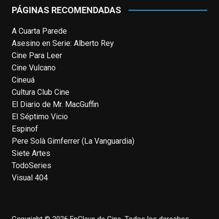
PÁGINAS RECOMENDADAS
View on Facebook
·
Share
A Cuarta Parede
Asesino en Serie: Alberto Rey
EnClave de Cine
Cine Para Leer
4 weeks ago
Cine Vulcano
Fallece a los 78 años el actor
Cineuá
neozelandés Sam Neill. Aunque empezó a
Cultura Club Cine
ganar fama en la televisión en los ochenta
El Diario de Mr. MacGuffin
como el espía
#Reilly
en la miniserie
El Séptimo Vicio
homónima (por la que se llevó su primera
Espinof
nominación al Emmy), su verdadera
Pere Solà Gimferrer (La Vanguardia)
relevancia internacional le llegó en los
Siete Artes
noventa gracias a
#ParqueJurásico
,
TodoSeries
#LaCazaDelOctubreRojo
,
#elpiano
o el
Visual 404
telefilm
#Merlín
, por la que fue nominado al
Emmy y al
...
See More
Photo
Copyright © 2026 EnClave de Cine. Todos los derechos