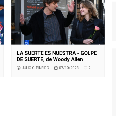
TED LASSO
CINEMA NOVO
SILEÑO
ENECIA
BORED TO DEATH
THE BEAR
XICANO
ALENCIA
BREAKING BAD
TRUE DETECTIVE
ESTIVAL DE CINE ITALIANO
CALIFORNICATION
E MADRID
COMMUNITY
ESTIVAL DE SERIES DE
CÓMO CONOCÍ A VUESTRA
ADRID
MADRE
LA SUERTE ES NUESTRA - GOLPE
DARK
DE SUERTE, de Woody Allen
EL MINISTERIO DEL TIEMPO
JULIO C. PIÑEIRO
07/10/2023
2
EUPHORIA
HOMELAND
FARIÑA
GLEE
JUEGO DE TRONOS