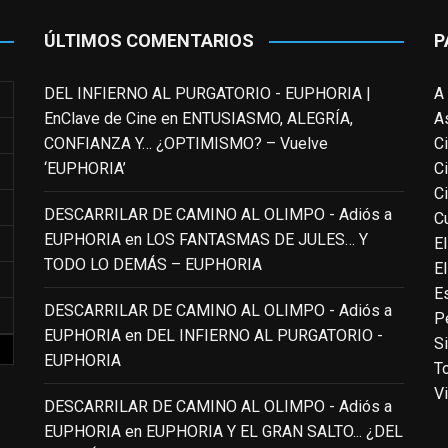
ÚLTIMOS COMENTARIOS
P
DEL INFIERNO AL PURGATORIO - EUPHORIA |
A
EnClave de Cine
en
ENTUSIASMO, ALEGRÍA,
A
CONFIANZA Y… ¿OPTIMISMO? – Vuelve
C
‘EUPHORIA’
C
C
DESCARRILAR DE CAMINO AL OLIMPO - Adiós a
Cu
EUPHORIA
en
LOS FANTASMAS DE JULES… Y
El
TODO LO DEMÁS – EUPHORIA
E
E
DESCARRILAR DE CAMINO AL OLIMPO - Adiós a
P
EUPHORIA
en
DEL INFIERNO AL PURGATORIO -
S
EUPHORIA
T
V
DESCARRILAR DE CAMINO AL OLIMPO - Adiós a
EUPHORIA
en
EUPHORIA Y EL GRAN SALTO... ¿DEL