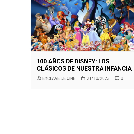
CINE ORIENTAL
COMEDIA
CINE BRA
V
CORTOMETRAJES
CÓMIC
CINE ME
V
TELEFILMS
DOCUMENTAL
F
D
EXPERIMENTAL
F
ÉPOCA
M
ERÓTICO
100 AÑOS DE DISNEY: LOS
CLÁSICOS DE NUESTRA INFANCIA
FANTASÍA
EnCLAVE DE CINE
21/10/2023
0
HISTÓRICA
MÚSICA
NATURALEZA
THRILLER
WESTERN