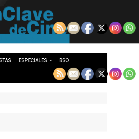
STAS
ESPECIALES
BSO
LO MEJOR DE...
100 ENTRADAS
500 ENTRADAS
IN MEMORIAM DAVID LYNCH
HISTORIA DEL WESTERN
STAR WARS
TWIN PEAKS