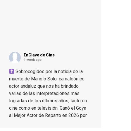
EnClave de Cine
1 week ago
Sobrecogidos por la noticia de la
muerte de Manolo Solo, camaleónico
actor andaluz que nos ha brindado
varias de las interpretaciones más
logradas de los últimos años, tanto en
cine como en televisión. Ganó el Goya
al Mejor Actor de Reparto en 2026 por
Tarde para la Ira, y fue nominado hasta
en otras cuatro ocasiones (la última,