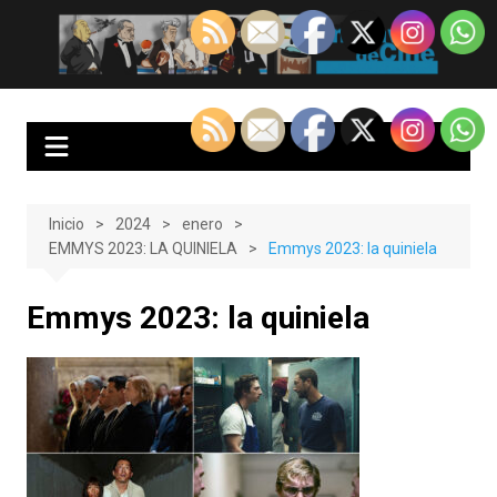
Saltar
al
EnClave de Cine
Crítica cinematográfica y audiovisual. Punto de encuentro para los
contenido
amantes del cine y las series
Inicio
2024
enero
EMMYS 2023: LA QUINIELA
Emmys 2023: la quiniela
Emmys 2023: la quiniela