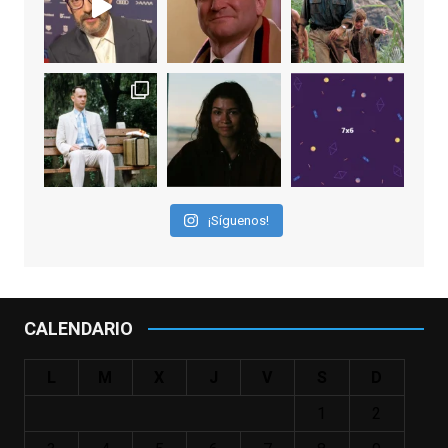
EnClave de Cine
1 week ago
Sobrecogidos por la noticia de la muerte
de Manolo Solo, camaleónico actor andaluz
que nos ha brindado varias de las
interpretaciones más logradas de los
últimos años, tanto en cine como en
televisión. Ganó el Goya al Mejor Actor de
¡Síguenos!
Reparto en 2026 por Tarde para la Ira, y fue
nominado hasta en otras cuatro ocasiones
(la última, en esta última edición, como actor
principal por Una Quinta Por
...
See More
CALENDARIO
Video
View on Facebook
·
Share
L
M
X
J
V
S
D
1
2
EnClave de Cine