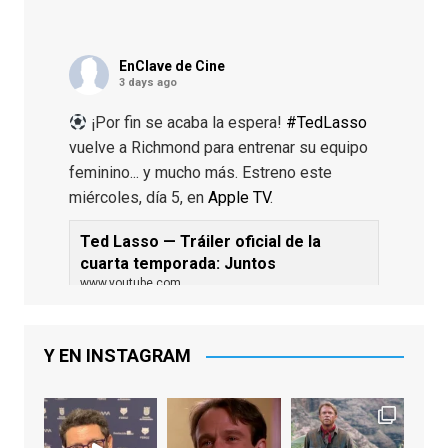
EnClave de Cine
3 days ago
¡Por fin se acaba la espera!
#TedLasso
vuelve a Richmond para entrenar su equipo
feminino... y mucho más. Estreno este
miércoles, día 5, en
Apple TV
.
Ted Lasso — Tráiler oficial de la
cuarta temporada: Juntos
www.youtube.com
De los productores ejecutivos Bill
Lawrence y Jason Sudeikis, Ted L...
Y EN INSTAGRAM
Video
View on Facebook
·
Share