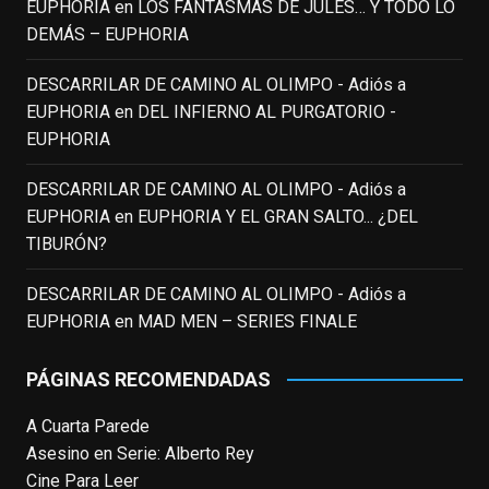
EUPHORIA
en
LOS FANTASMAS DE JULES… Y TODO LO
incalculable valor icónico y emotivo para
DEMÁS – EUPHORIA
toda una generación.
DESCARRILAR DE CAMINO AL OLIMPO - Adiós a
View on Facebook
·
Share
EUPHORIA
en
DEL INFIERNO AL PURGATORIO -
EUPHORIA
EnClave de Cine
updated their status.
3 weeks ago
DESCARRILAR DE CAMINO AL OLIMPO - Adiós a
EUPHORIA
en
EUPHORIA Y EL GRAN SALTO... ¿DEL
TIBURÓN?
This content isn't available right now
When this happens, it's usually because
DESCARRILAR DE CAMINO AL OLIMPO - Adiós a
the owner only shared it with a small
EUPHORIA
en
MAD MEN – SERIES FINALE
group of people, changed who can see it
or it's been deleted.
PÁGINAS RECOMENDADAS
View on Facebook
·
Share
A Cuarta Parede
Asesino en Serie: Alberto Rey
EnClave de Cine
Cine Para Leer
4 weeks ago