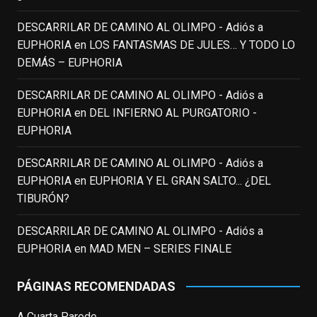
View on Facebook
·
Share
DESCARRILAR DE CAMINO AL OLIMPO - Adiós a
EUPHORIA
en
LOS FANTASMAS DE JULES… Y TODO LO
EnClave de Cine
DEMÁS – EUPHORIA
3 weeks ago
Fallece a los 78 años el actor
DESCARRILAR DE CAMINO AL OLIMPO - Adiós a
neozelandés Sam Neill. Aunque empezó a
EUPHORIA
en
DEL INFIERNO AL PURGATORIO -
ganar fama en la televisión en los ochenta
EUPHORIA
como el espía
#Reilly
en la miniserie
DESCARRILAR DE CAMINO AL OLIMPO - Adiós a
homónima (por la que se llevó su primera
EUPHORIA
en
EUPHORIA Y EL GRAN SALTO... ¿DEL
nominación al Emmy), su verdadera
TIBURÓN?
relevancia internacional le llegó en los
noventa gracias a
#ParqueJurásico
,
DESCARRILAR DE CAMINO AL OLIMPO - Adiós a
#LaCazaDelOctubreRojo
,
#elpiano
o el
EUPHORIA
en
MAD MEN – SERIES FINALE
telefilm
#Merlín
, por la que fue nominado al
Emmy y al
...
See More
PÁGINAS RECOMENDADAS
Photo
A Cuarta Parede
View on Facebook
·
Share