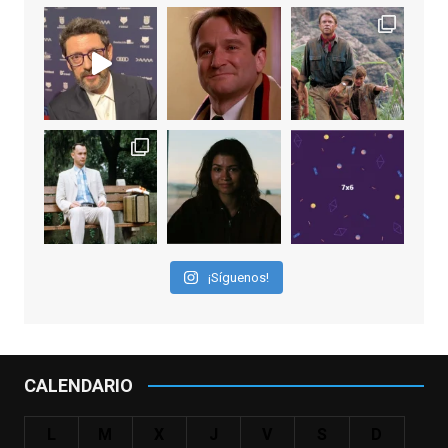
View on Facebook
·
Share
EnClave de Cine
2 weeks ago
"El adulto divertido y juguetón que todos
los niños querríamos tener en nuestras
familias, el carroza cachondo mental con el
que los adolescentes desearíamos tomar
nuestras primeras cañas". Así despedíamos
a Robin Williams en agosto de 2014, tras su
¡Síguenos!
trágica muerte. Hoy el actor
estadounidense, leyenda por sus papeles
en
#ElClubdelosPoetasMuertos
,
#SeñoraDoubtfire
o
CALENDARIO
#ElIndomableWillHunting
e
...
See More
L
M
X
J
V
S
D
IN MEMORIAM ROBIN WILLIAMS