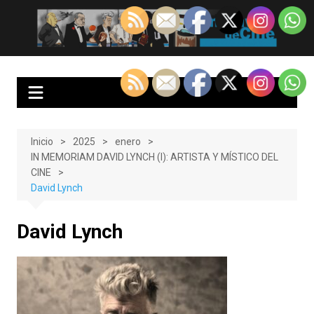
Saltar
al
EnClave de Cine
Crítica cinematográfica y audiovisual. Punto de encuentro para los
contenido
amantes del cine y las series
Inicio
2025
enero
IN MEMORIAM DAVID LYNCH (I): ARTISTA Y MÍSTICO DEL
CINE
David Lynch
David Lynch