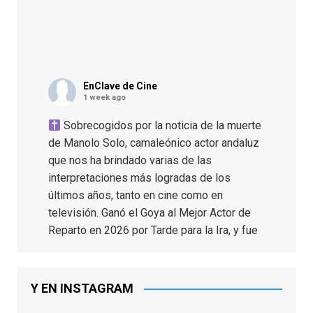
EnClave de Cine
1 week ago
Sobrecogidos por la noticia de la muerte
de Manolo Solo, camaleónico actor andaluz
que nos ha brindado varias de las
interpretaciones más logradas de los
últimos años, tanto en cine como en
televisión. Ganó el Goya al Mejor Actor de
Reparto en 2026 por Tarde para la Ira, y fue
nominado hasta en otras cuatro ocasiones
(la última, en esta última edición, como actor
principal por Una Quinta Por
...
See More
Y EN INSTAGRAM
Video