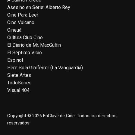
Asesino en Serie: Alberto Rey
Cine Para Leer
EnClave de Cine
Cine Vulcano
4 weeks ago
Cineuá
Hoy cumple 70 años Tom Hanks, uno de
Cultura Club Cine
los actores más aclamados, versátiles y
El Diario de Mr. MacGuffin
queridos de las últimas décadas, ganador
El Séptimo Vicio
de dos Oscar (consecutivos). Es difícil
Espinof
escoger sus mejores interpretaciones, pero
Pere Solà Gimferrer (La Vanguardia)
aquí va una humilde intento. ¿Qué pensáis
Siete Artes
vosotros?
enclavedecine.com/tag/tom-
TodoSeries
hanks
Visual 404
Photo
View on Facebook
·
Share
Copyright © 2026 EnClave de Cine. Todos los derechos
reservados.