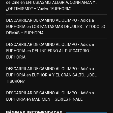
de Cine
en
ENTUSIASMO, ALEGRÍA, CONFIANZA Y…
or it's been deleted.
¿OPTIMISMO? – Vuelve ‘EUPHORIA’
View on Facebook
·
Share
DESCARRILAR DE CAMINO AL OLIMPO - Adiós a
EUPHORIA
en
LOS FANTASMAS DE JULES… Y TODO LO
EnClave de Cine
DEMÁS – EUPHORIA
3 weeks ago
Fallece a los 78 años el actor
DESCARRILAR DE CAMINO AL OLIMPO - Adiós a
neozelandés Sam Neill. Aunque empezó a
EUPHORIA
en
DEL INFIERNO AL PURGATORIO -
ganar fama en la televisión en los ochenta
EUPHORIA
como el espía
#Reilly
en la miniserie
DESCARRILAR DE CAMINO AL OLIMPO - Adiós a
homónima (por la que se llevó su primera
EUPHORIA
en
EUPHORIA Y EL GRAN SALTO... ¿DEL
nominación al Emmy), su verdadera
TIBURÓN?
relevancia internacional le llegó en los
noventa gracias a
#ParqueJurásico
,
DESCARRILAR DE CAMINO AL OLIMPO - Adiós a
#LaCazaDelOctubreRojo
,
#elpiano
o el
EUPHORIA
en
MAD MEN – SERIES FINALE
telefilm
#Merlín
, por la que fue nominado al
Emmy y al
...
See More
PÁGINAS RECOMENDADAS