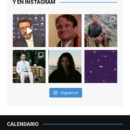
See More
Y EN INSTAGRAM
Video
View on Facebook
·
Share
EnClave de Cine
2 weeks ago
"El adulto divertido y juguetón que todos
los niños querríamos tener en nuestras
familias, el carroza cachondo mental con el
que los adolescentes desearíamos tomar
nuestras primeras cañas". Así despedíamos
a Robin Williams en agosto de 2014, tras su
¡Síguenos!
trágica muerte. Hoy el actor
estadounidense, leyenda por sus papeles
en
#ElClubdelosPoetasMuertos
,
#SeñoraDoubtfire
o
CALENDARIO
#ElIndomableWillHunting
e
...
See More