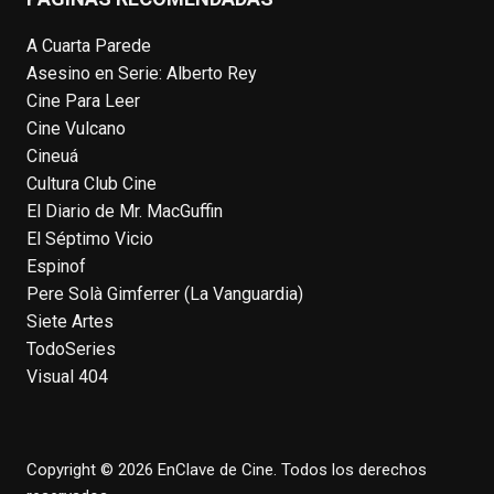
Photo
A Cuarta Parede
View on Facebook
·
Share
Asesino en Serie: Alberto Rey
Cine Para Leer
EnClave de Cine
Cine Vulcano
4 weeks ago
Cineuá
Hoy cumple 70 años Tom Hanks, uno de
Cultura Club Cine
los actores más aclamados, versátiles y
El Diario de Mr. MacGuffin
queridos de las últimas décadas, ganador
El Séptimo Vicio
de dos Oscar (consecutivos). Es difícil
Espinof
escoger sus mejores interpretaciones, pero
Pere Solà Gimferrer (La Vanguardia)
aquí va una humilde intento. ¿Qué pensáis
Siete Artes
vosotros?
enclavedecine.com/tag/tom-
TodoSeries
hanks
Visual 404
Photo
View on Facebook
·
Share
Copyright © 2026 EnClave de Cine. Todos los derechos