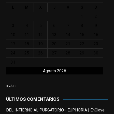
L
M
X
J
V
S
D
IN MEMORIAM ROBIN WILLIAMS
(1951-2014)
1
2
enclavedecine.com
Puede que sus últimos años no hiciesen
3
4
5
6
7
8
9
justicia a todo su filmografía anterior.
10
11
12
13
14
15
16
Pero nadie podrá quitarle nunca su
incalculable valor icónico y emotivo para
17
18
19
20
21
22
23
toda una generación.
24
25
26
27
28
29
30
View on Facebook
·
Share
31
Agosto 2026
EnClave de Cine
updated their status.
3 weeks ago
« Jun
This content isn't available right now
ÚLTIMOS COMENTARIOS
When this happens, it's usually because
the owner only shared it with a small
DEL INFIERNO AL PURGATORIO - EUPHORIA | EnClave
group of people, changed who can see it