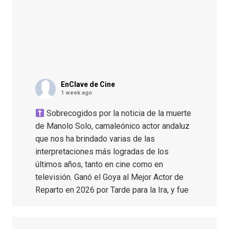
EnClave de Cine
1 week ago
Sobrecogidos por la noticia de la muerte
de Manolo Solo, camaleónico actor andaluz
que nos ha brindado varias de las
interpretaciones más logradas de los
últimos años, tanto en cine como en
televisión. Ganó el Goya al Mejor Actor de
Reparto en 2026 por Tarde para la Ira, y fue
nominado hasta en otras cuatro ocasiones
(la última, en esta última edición, como actor
principal por Una Quinta Por
...